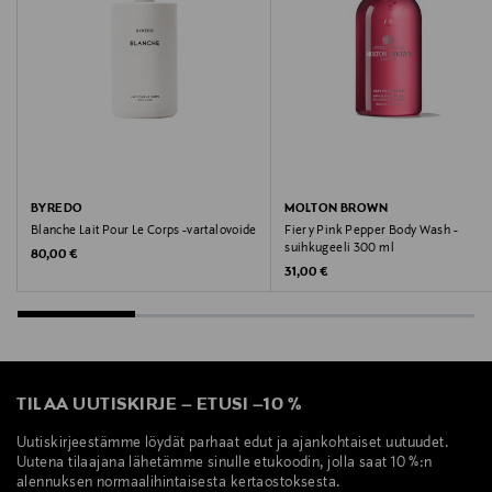
LIMONENE.
Valmistusmaa
Yhdistynyt kuningaskunta
Valmistajan tuotenumero
NHH21230
BYREDO
MOLTON BROWN
Blanche Lait Pour Le Corps -vartalovoide
Fiery Pink Pepper Body Wash -
Valmistaja
suihkugeeli 300 ml
Original Price
80,00 €
Scandinavian Cosmetics AB
Original Price
31,00 €
Valmistajan osoite
Scandinavian Cosmetics, Hyllie Stationstorg 31, 215 32
Malmö, Sweden
TILAA UUTISKIRJE
–
ETUSI
–
10 %
Digitaalinen osoite
Uutiskirjeestämme löydät parhaat edut ja ajankohtaiset uutuudet.
Uutena tilaajana lähetämme sinulle etukoodin, jolla saat 10 %:n
info@scandinaviancosmetics.se
alennuksen normaalihintaisesta kertaostoksesta.