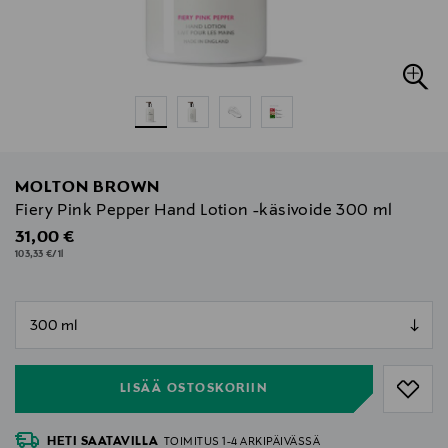
MOLTON BROWN
Fiery Pink Pepper Hand Lotion -käsivoide 300 ml
Original Price
31,00 €
103,33 €/1l
null
null
LISÄÄ OSTOSKORIIN
HETI SAATAVILLA
TOIMITUS 1-4 ARKIPÄIVÄSSÄ