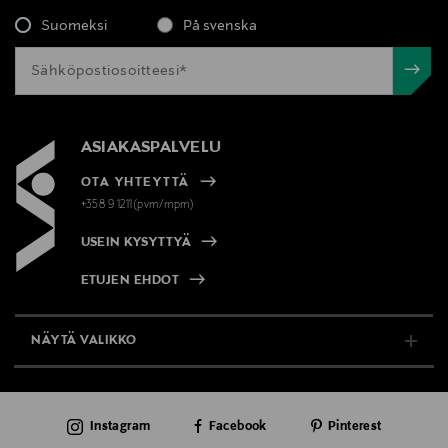
Suomeksi
På svenska
Avainsanat
Molton Brown, käsivoide, ihonhoito
ASIAKASPALVELU
OTA YHTEYTTÄ
+358 9 1211(pvm/mpm)
USEIN KYSYTTYÄ
ETUJEN EHDOT
NÄYTÄ VALIKKO
TUKI & INFO
Instagram
Facebook
Pinterest
AJANKOHTAISTA