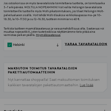
Jos ostoskorissa on myös tavarataloista toimitettavia tuotteita, on toimitusaika
3–7 arkipäivää. WOLTILLA NOPEAMMIN! Voit valita Helsingin tavaratalosta
toimitettaville tuotteille myös Wolt-pikatoimituksen, jos tilaat Helsingin Wolt-
palvelualueen sisällä. Voit tehdä Wolt-tilauksia verkkokaupassa ma–pe 10–
18.30, la 10–17.30 ja su 12–16.30, tuotteen minimiarvo 40 €.
Tarkista tuotteen myymäläsaatavuus ja varausmahdollisuus alta. Saatavuus voi
muuttua nopeastikin, joten tuotetiedoissa näyttämämme tieto pitää aina
varmistaa paikan päällä.
Myymäläsaatavuus
VARAA TAVARATALOON
Helsinki
MAKSUTON TOIMITUS TAVARATALOJEN
PAKETTIAUTOMAATTEIHIN
Nyt kannattaa shoppailla! Saat maksuttoman toimituksen
kaikkien tavaratalojen pakettiautomaatteihin.
Lue lisää