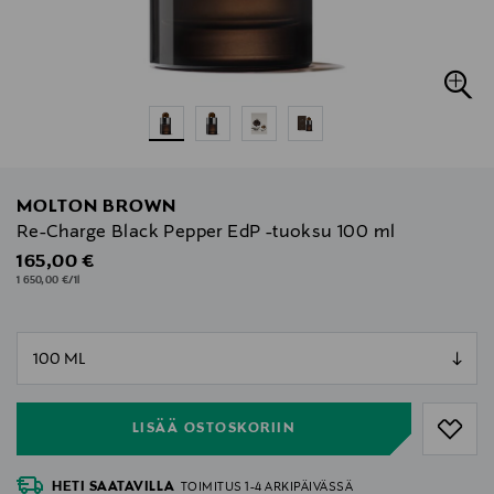
MOLTON BROWN
Re-Charge Black Pepper EdP -tuoksu 100 ml
Original Price
165,00 €
1 650,00 €/1l
null
null
LISÄÄ OSTOSKORIIN
HETI SAATAVILLA
TOIMITUS 1-4 ARKIPÄIVÄSSÄ