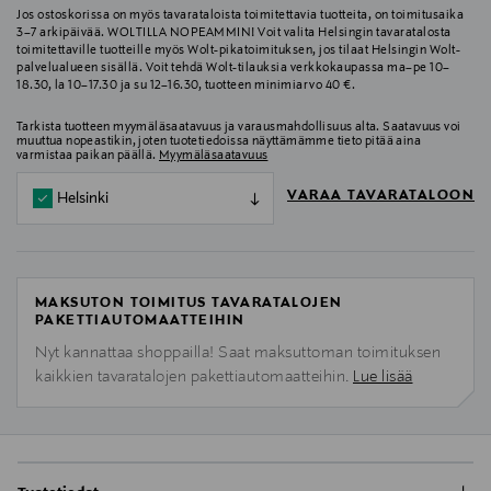
Jos ostoskorissa on myös tavarataloista toimitettavia tuotteita, on toimitusaika
3–7 arkipäivää. WOLTILLA NOPEAMMIN! Voit valita Helsingin tavaratalosta
toimitettaville tuotteille myös Wolt-pikatoimituksen, jos tilaat Helsingin Wolt-
palvelualueen sisällä. Voit tehdä Wolt-tilauksia verkkokaupassa ma–pe 10–
18.30, la 10–17.30 ja su 12–16.30, tuotteen minimiarvo 40 €.
Tarkista tuotteen myymäläsaatavuus ja varausmahdollisuus alta. Saatavuus voi
muuttua nopeastikin, joten tuotetiedoissa näyttämämme tieto pitää aina
varmistaa paikan päällä.
Myymäläsaatavuus
VARAA TAVARATALOON
Helsinki
MAKSUTON TOIMITUS TAVARATALOJEN
PAKETTIAUTOMAATTEIHIN
Nyt kannattaa shoppailla! Saat maksuttoman toimituksen
kaikkien tavaratalojen pakettiautomaatteihin.
Lue lisää