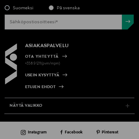
Suomeksi
På svenska
ASIAKASPALVELU
OTA YHTEYTTÄ
+358 9 1211(pvm/mpm)
USEIN KYSYTTYÄ
ETUJEN EHDOT
NÄYTÄ VALIKKO
TUKI & INFO
Instagram
Facebook
Pinterest
AJANKOHTAISTA