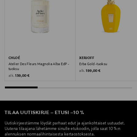
Molton Brown, tuoksu, hajuvesi, parfyymi
CHLOÉ
XERJOFF
Atelier Des Fleurs Magnolia Alba EdP -
Erba Gold -tuoksu
tuoksu
Original Price
alk.
199,00 €
Original Price
alk.
139,00 €
TILAA UUTISKIRJE
–
ETUSI
–
10 %
Uutiskirjeestämme löydät parhaat edut ja ajankohtaiset uutuudet.
Uutena tilaajana lähetämme sinulle etukoodin, jolla saat 10 %:n
alennuksen normaalihintaisesta kertaostoksesta.