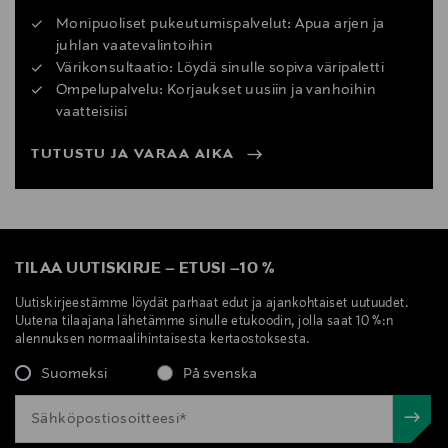
Monipuoliset pukeutumispalvelut: Apua arjen ja
juhlan vaatevalintoihin
Värikonsultaatio: Löydä sinulle sopiva väripaletti
Ompelupalvelu: Korjaukset uusiin ja vanhoihin
vaatteisiisi
TUTUSTU JA VARAA AIKA
TILAA UUTISKIRJE
–
ETUSI
–
10 %
Uutiskirjeestämme löydät parhaat edut ja ajankohtaiset uutuudet.
Uutena tilaajana lähetämme sinulle etukoodin, jolla saat 10 %:n
alennuksen normaalihintaisesta kertaostoksesta.
Suomeksi
På svenska