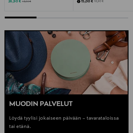
Discounted Price
Discounted Price
Original Price
Original Price
26,90 €
15,00 €
18,90 €
45,00 €
MUODIN PALVELUT
Löydä tyylisi jokaiseen päivään – tavarataloissa
tai etänä.