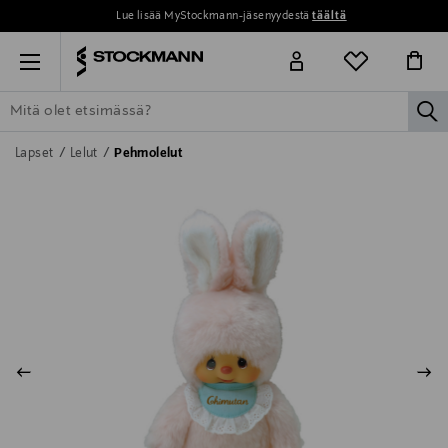
Lue lisää MyStockmann-jäsenyydestä
täältä
Menu
la
ETSI KAIKKI
NAISET
MIEHET
LAPSET
KOTI
KOSMETIIK
Lapset
Lelut
Pehmolelut