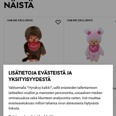
NÄISTÄ
1582934
LUE TARKEMMAT PALAUTUSOHJEET
Ikäsuositus
ONLINE EXCLUSIVE
ONLINE EXCLUSIVE
2+
Avainsanat
monchhichi chimutan pehmolelu, monchhichi
pehmolelu 18 cm, chimutan pehmolelu 18 cm,
monchhichi nukke 18 cm, pehmolelu chimutan,
pehmolelu apina monchhichi, lasten pehmolelu
LISÄTIETOJA EVÄSTEISTÄ JA
monchhichi
YKSITYISYYDESTÄ
MONCHHICHI
MONCHHICHI
Valitsemalla “Hyväksy kaikki”, sallit evästeiden tallentamisen
MONCHHICHI Pehmolelu -poika,
MONCHHICHI pehmolelu Pink Saku
Classic, punainen 20 cm
20 cm
laitteellesi sisällön ja mainosten personointia, sosiaalisen median
ominaisuuksia sekä liikenteen analysointia varten. Voit muuttaa
Original Price
Original Price
24,99 €
24,99 €
evästeasetuksiasi milloin tahansa sivun alareunasta löytyvästä
linkistä.