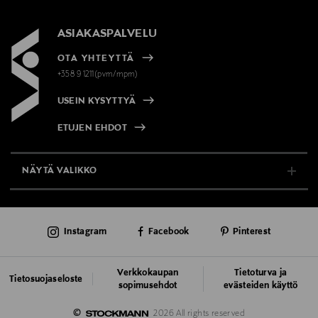
ASIAKASPALVELU
OTA YHTEYTTÄ
+358 9 1211(pvm/mpm)
USEIN KYSYTTYÄ
ETUJEN EHDOT
NÄYTÄ VALIKKO
TUKI & INFO
Instagram
Facebook
Pinterest
AJANKOHTAISTA
PALVELUT
Verkkokaupan
Tietoturva ja
Tietosuojaseloste
sopimusehdot
evästeiden käyttö
VASTUULLISUUS
©
2026 All rights reserved