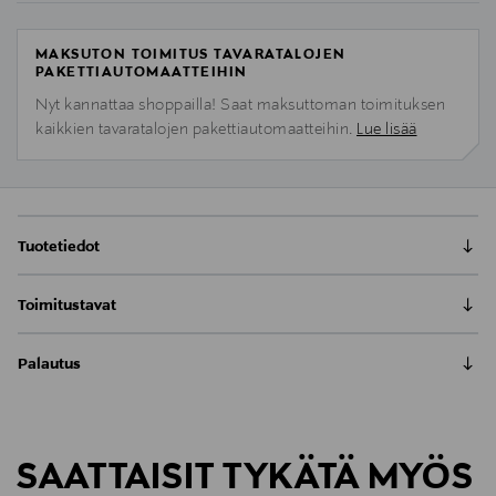
MAKSUTON TOIMITUS TAVARATALOJEN
PAKETTIAUTOMAATTEIHIN
Nyt kannattaa shoppailla! Saat maksuttoman toimituksen
kaikkien tavaratalojen pakettiautomaatteihin.
Lue lisää
Tuotetiedot
Tutustu MONCHHICHIin, suloiseen apinanukkeen,
Toimitustavat
johon sukupolvi toisensa jälkeen on rakastunut!
MONCHHICHI tuo iloa ja nostalgiaa kaikenikäisille
Toimitus postiin tai noutopisteeseen
pehmeällä turkillaan ja suloisella hymyllään.
Palautus
0,00 € – 4,90 €
MONCHHICHI-erikoispainos yhdistää perinteisen
Meille on hyvin tärkeää, että olet tyytyväinen tilaukseesi. Voit
MONCHHICHInin viehätyksen vastustamattoman
Kotiinkuljetus
palauttaa tilaamasi tuotteen 30 vuorokauden kuluessa
söpöön puputyyliin.
LUE KOKO TUOTEKUVAUS
Näet lopullisen toimituskulun tilauksesi Toimitustapa-
tuotteen vastaanottamisesta. Palauttaminen on maksutonta
kohdassa.
SAATTAISIT TYKÄTÄ MYÖS
eikä sinun tarvitse ilmoittaa palautuksesta etukäteen.
Tuotenumero