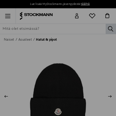
Lue lisää MyStockmann-jäsenyydestä
täältä
Menu
la
ETSI KAIKKI
NAISET
MIEHET
LAPSET
KOTI
KOSMETIIK
Naiset
Asusteet
Hatut & pipot