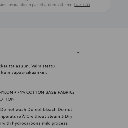
kien tavaratalojen pakettiautomaatteihin.
Lue lisää
aikkautta asuun. Valmistettu
n kuin vapaa-aikaankin.
NYLON + 74% COTTON BASE FABRIC:
COTTON
n Do not wash Do not bleach Do not
mperature Â°C without steam 3 Dry
r with hydrocarbons mild process