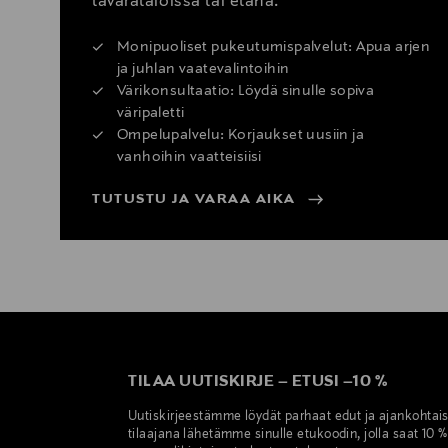
tavarataloissa tai etänä.
Monipuoliset pukeutumispalvelut: Apua arjen
ja juhlan vaatevalintoihin
Värikonsultaatio: Löydä sinulle sopiva
väripaletti
Ompelupalvelu: Korjaukset uusiin ja
vanhoihin vaatteisiisi
TUTUSTU JA VARAA AIKA
TILAA UUTISKIRJE
–
ETUSI
–
10 %
Uutiskirjeestämme löydät parhaat edut ja ajankohtai
tilaajana lähetämme sinulle etukoodin, jolla saat 10 