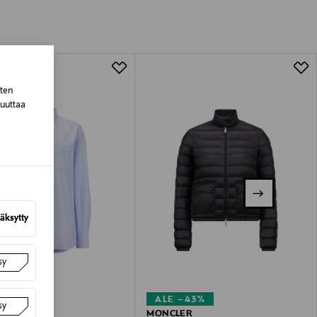
tuotteen koosta riippuen
lla valittuun osoitteeseen.
sten
muuttaa
äksytty
sy
–60%
ALE –43%
sy
ER
MONCLER