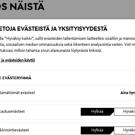
ÖS NÄISTÄ
7,90 €–50,00 € kuljetusyhtiöstä ja 
Alk. 6,90 €, kun toimitus on saatavi
IETOJA EVÄSTEISTÄ JA YKSITYISYYDESTÄ
la “Hyväksy kaikki”, sallit evästeiden tallentamisen laitteellesi sisällön ja maino
tia, sosiaalisen median ominaisuuksia sekä liikenteen analysointia varten. Voit 
uksiasi milloin tahansa sivun alareunasta löytyvästä linkistä.
 ja evästeiden käyttö
SE EVÄSTERYHMIÄ
ttämättömät evästeet
Aina hyv
autusevästeet
Hylkää
Hyväk
ALE –40%
ALE 
kkinointievästeet
Hylkää
Hyväk
MONCLER
MONCL