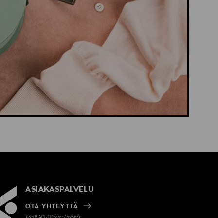
ASIAKASPALVELU
OTA YHTEYTTÄ
+358 9 1211(pvm/mpm)