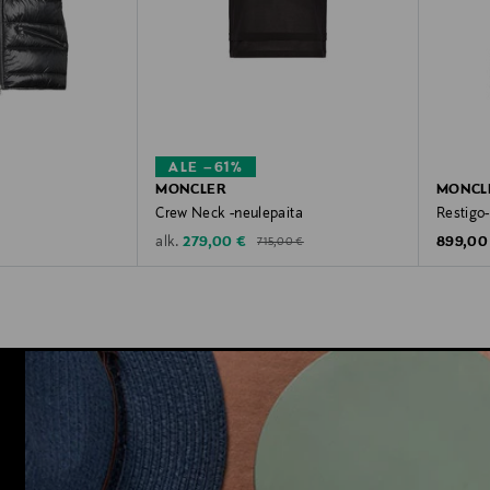
ALE –61%
MONCLER
MONCL
Crew Neck -neulepaita
Restigo-
Original Price
Discounted Price
Original
279,00 €
899,00
alk.
715,00 €