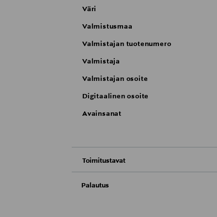
Väri
Valmistusmaa
Valmistajan tuotenumero
Valmistaja
Valmistajan osoite
Digitaalinen osoite
Avainsanat
Toimitustavat
Nouto tavaratalosta
Palautus
Meille on hyvin tärkeää, että olet tyytyvä
Toimitus automaattiin tai noutopisteeseen
Palauttaminen on maksutonta eikä sinun ta