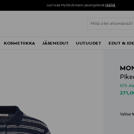
Lue lisää MyStockmann-jäsenyydestä
täältä
KOSMETIIKKA
JÄSENEDUT
UUTUUDET
EDUT & ID
MO
Pike
61% A
Disco
271,0
Valitse
V