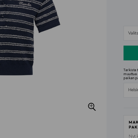
n
Vali
n
Tarkista
muuttua 
paikan p
Helsi
MAK
PAK
Nyt 