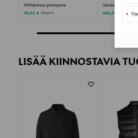
MMlabetaia-pikeepaita
Selves-kevyttoppat
Discounted Price
Discounted Price
Original Price
Original Pr
79,60 €
834,00 €
199,90 €
1 390,00 
+
Til
LISÄÄ KIINNOSTAVIA TU