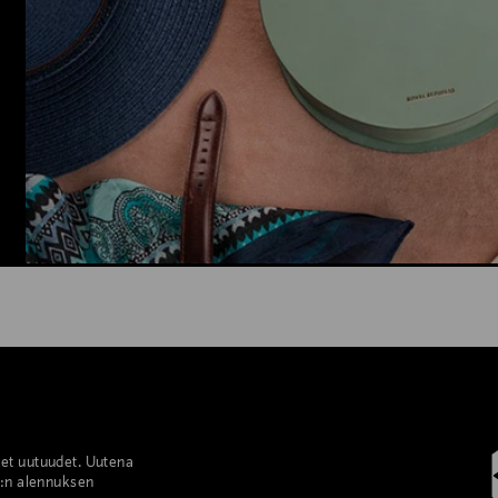
set uutuudet. Uutena
%:n alennuksen