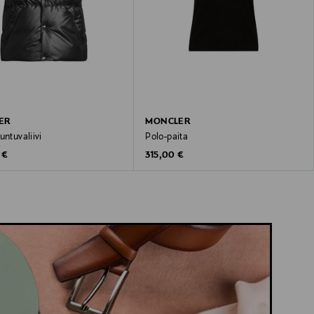
ER
MONCLER
untuvaliivi
Polo-paita
 Price
Original Price
 €
315,00 €