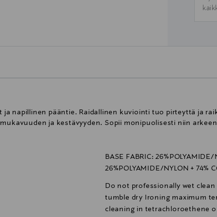
kaik
 ja napillinen pääntie. Raidallinen kuviointi tuo pirteyttä ja r
 mukavuuden ja kestävyyden. Sopii monipuolisesti niin arkee
BASE FABRIC: 26%POLYAMIDE/
26%POLYAMIDE/NYLON + 74% 
Do not professionally wet clea
tumble dry Ironing maximum te
cleaning in tetrachloroethene o