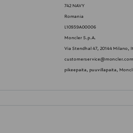
742 NAVY
Romania
L10939A00006
Moncler S.p.A.
Via Stendhal 47, 20144 Milano, I
customerservice@moncler.co
pikeepaita, puuvillapaita, Moncle
0,00 €
inen tilaukseesi. Voit palauttaa tilaamasi tuotteen 30 vuorokauden ku
0,00 € – 4,90 €
rvitse ilmoittaa palautuksesta etukäteen.