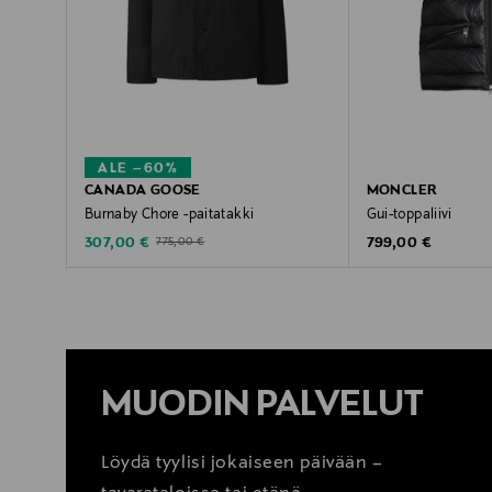
ALE –60%
CANADA GOOSE
MONCLER
Burnaby Chore -paitatakki
Gui-toppaliivi
Discounted Price
Original Price
Original Price
307,00 €
799,00 €
775,00 €
MUODIN PALVELUT
Löydä tyylisi jokaiseen päivään –