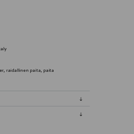
taly
m
r, raidallinen paita, paita
luessa tuotteen vastaanottamisesta.