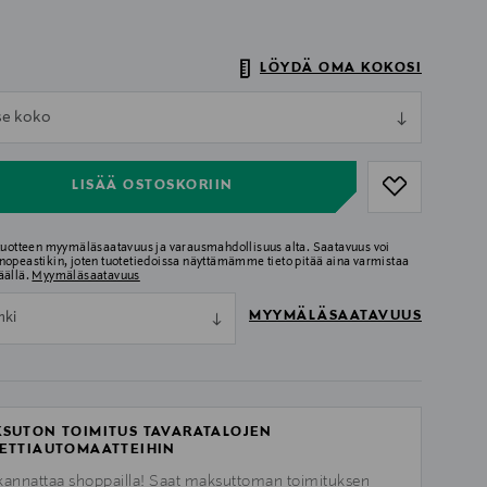
LÖYDÄ OMA KOKOSI
ull
tse koko
ull
LISÄÄ OSTOSKORIIN
 tuotteen myymäläsaatavuus ja varausmahdollisuus alta. Saatavuus voi
nopeastikin, joten tuotetiedoissa näyttämämme tieto pitää aina varmistaa
äällä.
Myymäläsaatavuus
MYYMÄLÄSAATAVUUS
nki
SUTON TOIMITUS TAVARATALOJEN
ETTIAUTOMAATTEIHIN
kannattaa shoppailla! Saat maksuttoman toimituksen