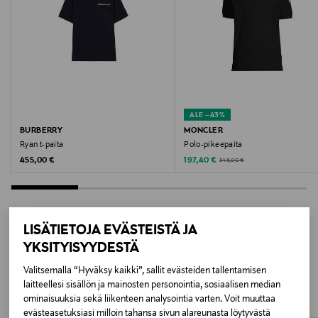
Väri
778 NAVY
Valmistusmaa
Turkki
ALE –43%
BURBERRY
MONCLER
Valmistajan tuotenumero
Ryan t-paita
Polo-pikeepaita
Original Price
Discounted Price
Original Price
455,00 €
197,40 €
345,00 €
L10918C71600
Valmistaja
Moncler S.p.A.
LISÄTIETOJA EVÄSTEISTÄ JA
YKSITYISYYDESTÄ
LISÄÄ KIINNOSTAVIA
Valmistajan osoite
Valitsemalla “Hyväksy kaikki”, sallit evästeiden tallentamisen
TUOTTEITA
Via Stendhal 47, 20144 Milano, Italy
laitteellesi sisällön ja mainosten personointia, sosiaalisen median
ominaisuuksia sekä liikenteen analysointia varten. Voit muuttaa
evästeasetuksiasi milloin tahansa sivun alareunasta löytyvästä
Digitaalinen osoite