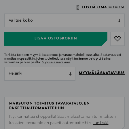
LÖYDÄ OMA KOKOSI
null
null
LISÄÄ OSTOSKORIIN
Tarkista tuotteen myymäläsaatavuus ja varausmahdollisuus alta. Saatavuus voi
muuttua nopeastikin, joten tuotetiedoissa näyttämämme tieto pitää aina
varmistaa paikan päällä.
Myymäläsaatavuus
MYYMÄLÄSAATAVUUS
Helsinki
MAKSUTON TOIMITUS TAVARATALOJEN
PAKETTIAUTOMAATTEIHIN
Nyt kannattaa shoppailla! Saat maksuttoman toimituksen
kaikkien tavaratalojen pakettiautomaatteihin.
Lue lisää