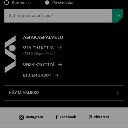
Suomeksi
På svenska
ASIAKASPALVELU
OTA YHTEYTTÄ
+358 9 1211(pvm/mpm)
USEIN KYSYTTYÄ
ETUJEN EHDOT
NÄYTÄ VALIKKO
TUKI & INFO
Instagram
Facebook
Pinterest
AJANKOHTAISTA