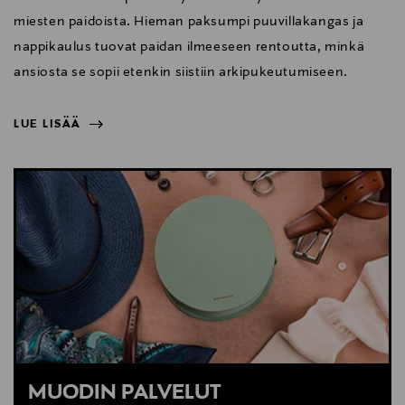
miesten paidoista. Hieman paksumpi puuvillakangas ja
nappikaulus tuovat paidan ilmeeseen rentoutta, minkä
ansiosta se sopii etenkin siistiin arkipukeutumiseen.
LUE LISÄÄ
NÄYTÄ VÄHEMMÄN
LUE LISÄÄ
MUODIN PALVELUT