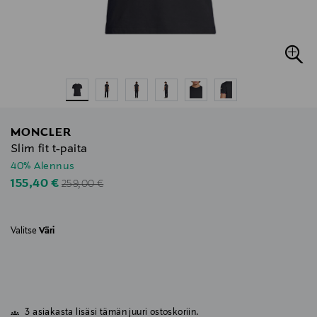
MONCLER
Slim fit t-paita
40% Alennus
Original Price
Discounted Price
155,40 €
259,00 €
Valitse
Väri
3 asiakasta lisäsi tämän juuri ostoskoriin.