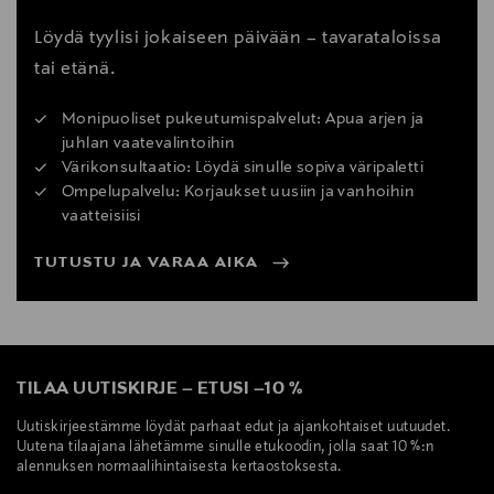
Löydä tyylisi jokaiseen päivään – tavarataloissa
tai etänä.
Monipuoliset pukeutumispalvelut: Apua arjen ja
juhlan vaatevalintoihin
Värikonsultaatio: Löydä sinulle sopiva väripaletti
Ompelupalvelu: Korjaukset uusiin ja vanhoihin
vaatteisiisi
TUTUSTU JA VARAA AIKA
TILAA UUTISKIRJE
–
ETUSI
–
10 %
Uutiskirjeestämme löydät parhaat edut ja ajankohtaiset uutuudet.
Uutena tilaajana lähetämme sinulle etukoodin, jolla saat 10 %:n
alennuksen normaalihintaisesta kertaostoksesta.