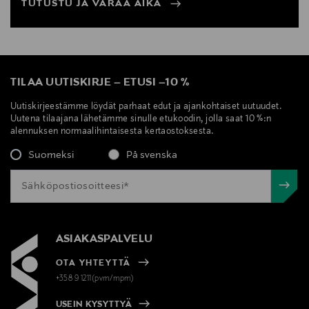
TUTUSTU JA VARAA AIKA
TILAA UUTISKIRJE
–
ETUSI
–
10 %
Uutiskirjeestämme löydät parhaat edut ja ajankohtaiset uutuudet.
Uutena tilaajana lähetämme sinulle etukoodin, jolla saat 10 %:n
alennuksen normaalihintaisesta kertaostoksesta.
Suomeksi
På svenska
ASIAKASPALVELU
OTA YHTEYTTÄ
+358 9 1211(pvm/mpm)
USEIN KYSYTTYÄ