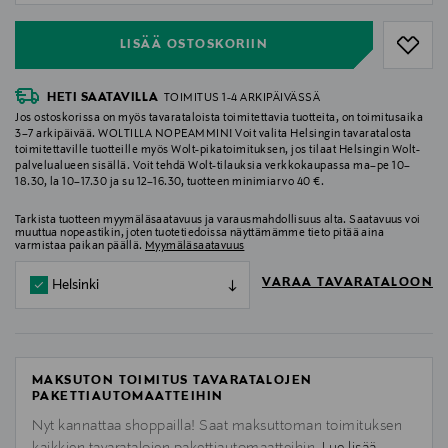
LISÄÄ OSTOSKORIIN
HETI SAATAVILLA
TOIMITUS 1-4 ARKIPÄIVÄSSÄ
Jos ostoskorissa on myös tavarataloista toimitettavia tuotteita, on toimitusaika
3–7 arkipäivää. WOLTILLA NOPEAMMIN! Voit valita Helsingin tavaratalosta
toimitettaville tuotteille myös Wolt-pikatoimituksen, jos tilaat Helsingin Wolt-
palvelualueen sisällä. Voit tehdä Wolt-tilauksia verkkokaupassa ma–pe 10–
18.30, la 10–17.30 ja su 12–16.30, tuotteen minimiarvo 40 €.
Tarkista tuotteen myymäläsaatavuus ja varausmahdollisuus alta. Saatavuus voi
muuttua nopeastikin, joten tuotetiedoissa näyttämämme tieto pitää aina
varmistaa paikan päällä.
Myymäläsaatavuus
VARAA TAVARATALOON
Helsinki
MAKSUTON TOIMITUS TAVARATALOJEN
PAKETTIAUTOMAATTEIHIN
Nyt kannattaa shoppailla! Saat maksuttoman toimituksen