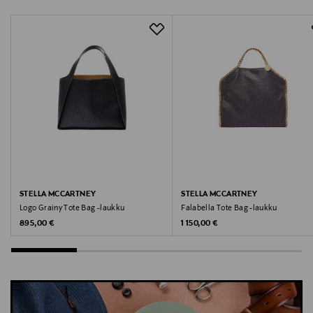
Via Stendhal 47, 20144 Milano, Italy
Digitaalinen osoite
customerservice@moncler.com
Avainsanat
käsilaukku, tote laukku, olkalaukku, Moncler,
shopper, laukku,
STELLA MCCARTNEY
STELLA MCCARTNEY
Logo Grainy Tote Bag -laukku
Falabella Tote Bag -laukku
Original Price
Original Price
895,00 €
1 150,00 €