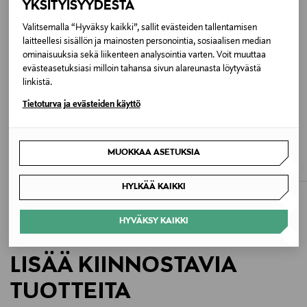
YKSITYISYYDESTÄ
Väri
Valitsemalla “Hyväksy kaikki”, sallit evästeiden tallentamisen
laitteellesi sisällön ja mainosten personointia, sosiaalisen median
999 BLACK
ominaisuuksia sekä liikenteen analysointia varten. Voit muuttaa
evästeasetuksiasi milloin tahansa sivun alareunasta löytyvästä
Koko
linkistä.
One size
Tietoturva ja evästeiden käyttö
Valmistusmaa
STELLA MCCARTNEY
STELLA MCCARTNEY
MUOKKAA ASETUKSIA
Logo Grainy Tote Bag -laukku
Falabella Tote Bag -laukku
Romania
Original Price
Original Price
895,00 €
1 150,00 €
HYLKÄÄ KAIKKI
Valmistajan tuotenumero
K209B5D00007M7769
HYVÄKSY KAIKKI
Valmistaja
LISÄÄ KIINNOSTAVIA
Moncler S.p.A.
TUOTTEITA
Valmistajan osoite