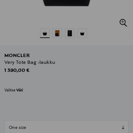
MONCLER
Very Tote Bag -laukku
Original Price
1 390,00 €
Valitse
Väri
null
null