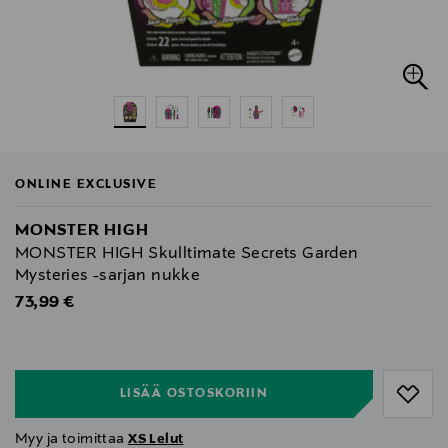
ONLINE EXCLUSIVE
MONSTER HIGH
MONSTER HIGH Skulltimate Secrets Garden
Mysteries -sarjan nukke
Original Price
73,99 €
null
null
LISÄÄ OSTOSKORIIN
Myy ja toimittaa
XS Lelut