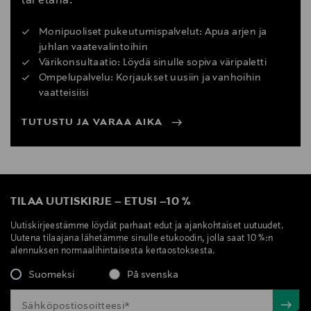
tai etänä.
Monipuoliset pukeutumispalvelut: Apua arjen ja
juhlan vaatevalintoihin
Värikonsultaatio: Löydä sinulle sopiva väripaletti
Ompelupalvelu: Korjaukset uusiin ja vanhoihin
vaatteisiisi
TUTUSTU JA VARAA AIKA
TILAA UUTISKIRJE
–
ETUSI
–
10 %
Uutiskirjeestämme löydät parhaat edut ja ajankohtaiset uutuudet.
Uutena tilaajana lähetämme sinulle etukoodin, jolla saat 10 %:n
alennuksen normaalihintaisesta kertaostoksesta.
Suomeksi
På svenska