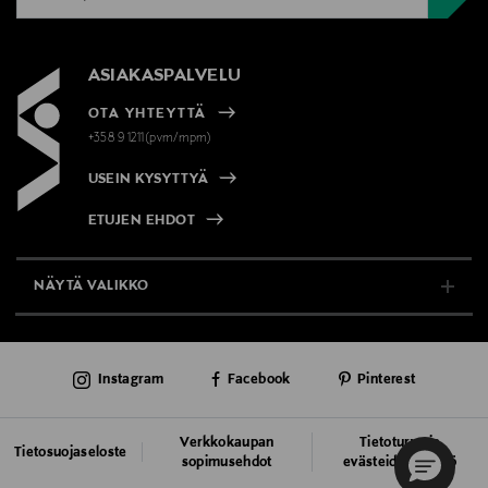
ASIAKASPALVELU
OTA YHTEYTTÄ
+358 9 1211(pvm/mpm)
USEIN KYSYTTYÄ
ETUJEN EHDOT
NÄYTÄ VALIKKO
TUKI & INFO
Instagram
Facebook
Pinterest
AJANKOHTAISTA
PALVELUT
Verkkokaupan
Tietoturva ja
Tietosuojaseloste
sopimusehdot
evästeiden käyttö
VASTUULLISUUS