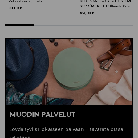
Veluurihousut, musta
SUBLIMAGE LA CRÈME TEXTURE
SUPRÊME REFILL Ultimate Cream
Original Price
99,00 €
Original Price
451,00 €
MUODIN PALVELUT
Löydä tyylisi jokaiseen päivään – tavarataloissa