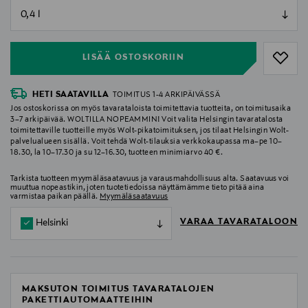
null
null
LISÄÄ OSTOSKORIIN
HETI SAATAVILLA
TOIMITUS 1-4 ARKIPÄIVÄSSÄ
Jos ostoskorissa on myös tavarataloista toimitettavia tuotteita, on toimitusaika
3–7 arkipäivää. WOLTILLA NOPEAMMIN! Voit valita Helsingin tavaratalosta
toimitettaville tuotteille myös Wolt-pikatoimituksen, jos tilaat Helsingin Wolt-
palvelualueen sisällä. Voit tehdä Wolt-tilauksia verkkokaupassa ma–pe 10–
18.30, la 10–17.30 ja su 12–16.30, tuotteen minimiarvo 40 €.
Tarkista tuotteen myymäläsaatavuus ja varausmahdollisuus alta. Saatavuus voi
muuttua nopeastikin, joten tuotetiedoissa näyttämämme tieto pitää aina
varmistaa paikan päällä.
Myymäläsaatavuus
VARAA TAVARATALOON
Helsinki
MAKSUTON TOIMITUS TAVARATALOJEN
PAKETTIAUTOMAATTEIHIN