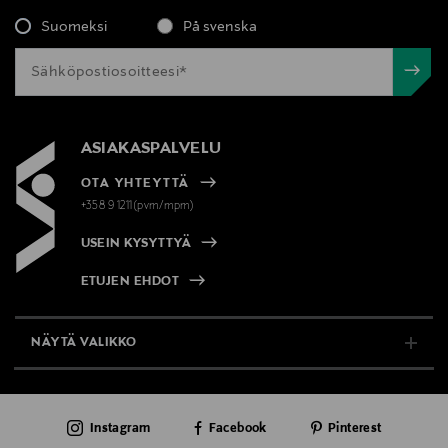
Suomeksi
På svenska
ASIAKASPALVELU
OTA YHTEYTTÄ
+358 9 1211(pvm/mpm)
USEIN KYSYTTYÄ
ETUJEN EHDOT
NÄYTÄ VALIKKO
TUKI & INFO
Instagram
Facebook
Pinterest
AJANKOHTAISTA