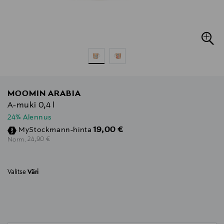
MOOMIN ARABIA
A-muki 0,4 l
24% Alennus
Discounted Price
19,00 €
MyStockmann-hinta
Original Price
24,90 €
Norm.
Valitse
Väri