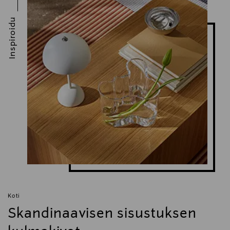
Digitaalinen osoite
Inspiroidu
consumercare.finland@fiskars.com
Avainsanat
moomin, muumi, muki, A muki, A-kirjain,
nimikkomuki, kirjainmuki, aakkoskokoelma,
muumimuki, kahvikuppi, arabia muumit
Koti
Skandinaavisen sisustuksen