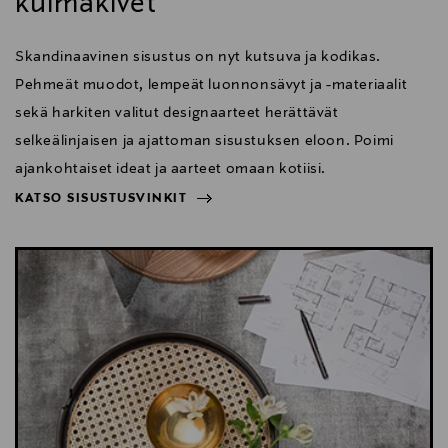
kulmakivet
Skandinaavinen sisustus on nyt kutsuva ja kodikas.
Pehmeät muodot, lempeät luonnonsävyt ja -materiaalit
sekä harkiten valitut designaarteet herättävät
selkeälinjaisen ja ajattoman sisustuksen eloon. Poimi
ajankohtaiset ideat ja aarteet omaan kotiisi.
KATSO SISUSTUSVINKIT
NÄYTÄ VÄHEMMÄN
KATSO SISUSTUSVINKIT