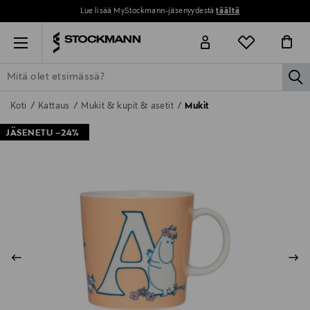
Lue lisää MyStockmann-jäsenyydestä
täältä
Menu
la
ETSI KAIKKI
NAISET
MIEHET
LAPSET
KOTI
KOSMETIIK
Koti
Kattaus
Mukit & kupit & asetit
Mukit
JÄSENETU –24%