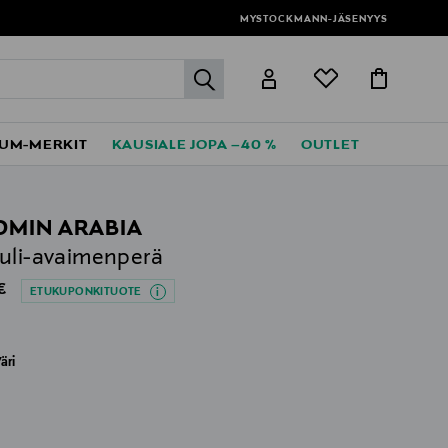
MYSTOCKMANN-JÄSENYYS
label.header.go
UM-MERKIT
KAUSIALE JOPA –40 %
OUTLET
MIN ARABIA
uli-avaimenperä
al Price
€
ETUKUPONKITUOTE
äri