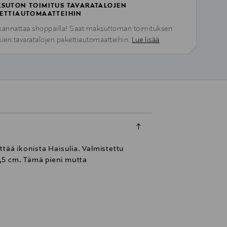
SUTON TOIMITUS TAVARATALOJEN
ETTIAUTOMAATTEIHIN
kannattaa shoppailla! Saat maksuttoman toimituksen
kien tavaratalojen pakettiautomaatteihin.
Lue lisää
ää ikonista Haisulia. Valmistettu
6,5 cm. Tämä pieni mutta