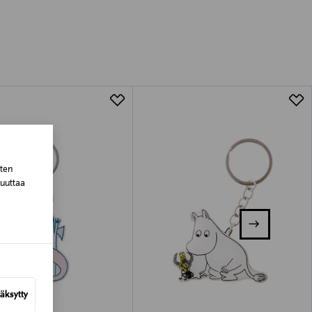
luessa tuotteen vastaanottamisesta.
tuotteen koosta riippuen
lla valittuun osoitteeseen.
sten
muuttaa
äksytty