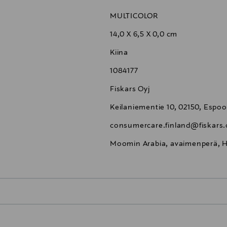
MULTICOLOR
14,0 X 6,5 X 0,0 cm
Kiina
1084177
Fiskars Oyj
Keilaniementie 10, 02150, Espoo
consumercare.finland@fiskars
Moomin Arabia, avaimenperä, Ha
0,00 €