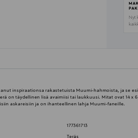
MAK
PAK
Nyt 
kaik
t inspiraationsa rakastetuista Muumi-hahmoista, ja se esitt
ä on täydellinen lisä avaimiisi tai laukkuusi. Mitat ovat 14 x 
isiin askareisiin ja on ihanteellinen lahja Muumi-faneille.
177361713
Teräs