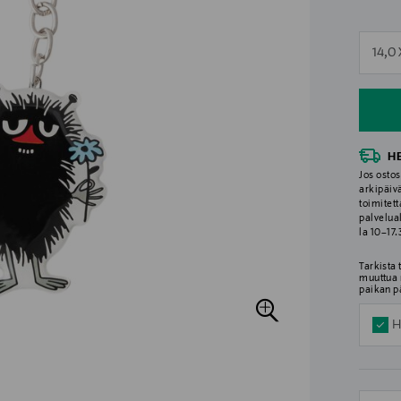
n
14,0 
n
H
Jos ostos
arkipäiv
toimitett
palvelua
la 10–17
Tarkista
muuttua 
paikan p
H