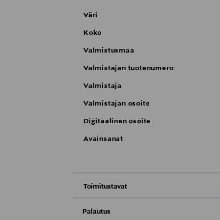
Väri
Koko
Valmistusmaa
Valmistajan tuotenumero
Valmistaja
Valmistajan osoite
Digitaalinen osoite
Avainsanat
Toimitustavat
Nouto tavaratalosta
Palautus