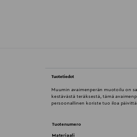
Tuotetiedot
Muumin avaimenperän muotoilu on saanu
kestävästä teräksestä, tämä avaimenper
persoonallinen koriste tuo iloa päivittä
Tuotenumero
Materiaali