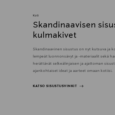
Koti
Skandinaavisen sisu
kulmakivet
Skandinaavinen sisustus on nyt kutsuva ja 
lempeät luonnonsävyt ja -materiaalit sekä har
herättävät selkeälinjaisen ja ajattoman sisu
ajankohtaiset ideat ja aarteet omaan kotiisi.
KATSO SISUSTUSVINKIT