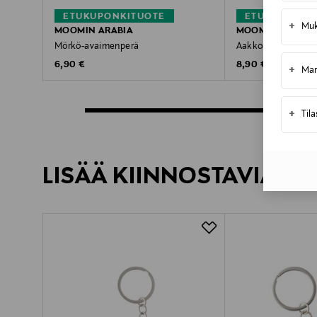
ETUKUPONKITUOTE
ETUKUPONKI
+
Muk
MOOMIN ARABIA
MOOMIN ARABIA
Mörkö-avaimenperä
Aakkoset L -avaim
Original Price
Original Price
6,90 €
8,90 €
+
Mar
+
Til
LISÄÄ KIINNOSTAVIA TU