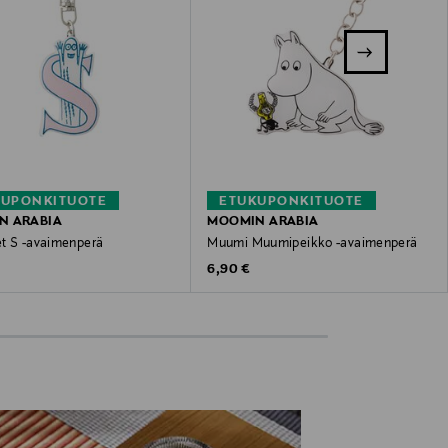
KUPONKITUOTE
ETUKUPONKITUOTE
N ARABIA
MOOMIN ARABIA
t S -avaimenperä
Muumi Muumipeikko -avaimenperä
 Price
Original Price
6,90 €