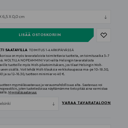
ull
X 6,5 X 0,0 cm
ull
LISÄÄ OSTOSKORIIN
ETI SAATAVILLA
TOIMITUS 1-4 ARKIPÄIVÄSSÄ
korissa on myös tavarataloista toimitettavia tuotteita, on toimitusaika 3–7
ää. WOLTILLA NOPEAMMIN! Voit valita Helsingin tavaratalosta
aville tuotteille myös Wolt-pikatoimituksen, jos tilaat Helsingin Wolt-
lueen sisällä. Voit tehdä Wolt-tilauksia verkkokaupassa ma–pe 10–18.30,
.30 ja su 12–16.30, tuotteen minimiarvo 40 €.
 tuotteen myymäläsaatavuus ja varausmahdollisuus alta. Saatavuus voi
nopeastikin, joten tuotetiedoissa näyttämämme tieto pitää aina varmistaa
äällä.
Myymäläsaatavuus
VARAA TAVARATALOON
elsinki