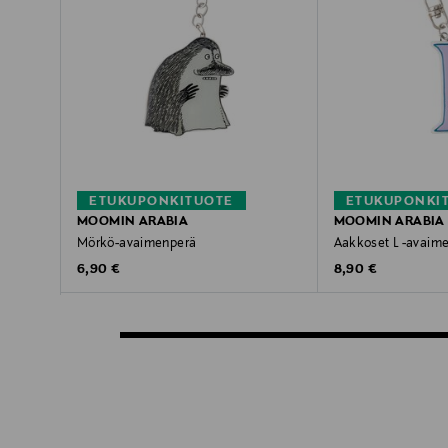
ETUKUPONKITUOTE
ETUKUPONKI
MOOMIN ARABIA
MOOMIN ARABIA
Mörkö-avaimenperä
Aakkoset L -avaim
Original Price
Original Price
6,90 €
8,90 €