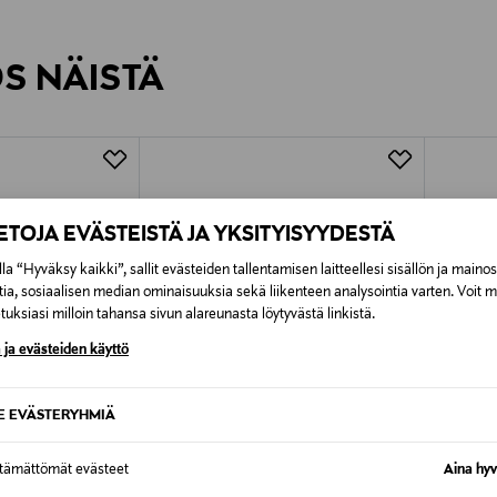
inen tilaukseesi. Voit palauttaa tilaamasi tuotteen 30 vuorokauden ku
0,00 € – 4,90 €
rvitse ilmoittaa palautuksesta etukäteen.
ÖS NÄISTÄ
7,90 €–50,00 € kuljetusyhtiöstä ja 
Alk. 6,90 €, kun toimitus on saatavi
IETOJA EVÄSTEISTÄ JA YKSITYISYYDESTÄ
la “Hyväksy kaikki”, sallit evästeiden tallentamisen laitteellesi sisällön ja maino
tia, sosiaalisen median ominaisuuksia sekä liikenteen analysointia varten. Voit 
uksiasi milloin tahansa sivun alareunasta löytyvästä linkistä.
 ja evästeiden käyttö
SE EVÄSTERYHMIÄ
ttämättömät evästeet
Aina hyv