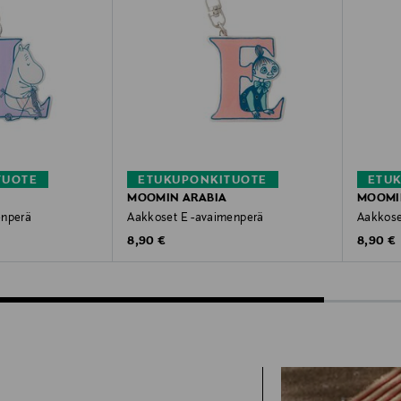
TUOTE
ETUKUPONKITUOTE
ETU
MOOMIN ARABIA
MOOMI
enperä
Aakkoset E -avaimenperä
Aakkose
Original Price
Original
8,90 €
8,90 €