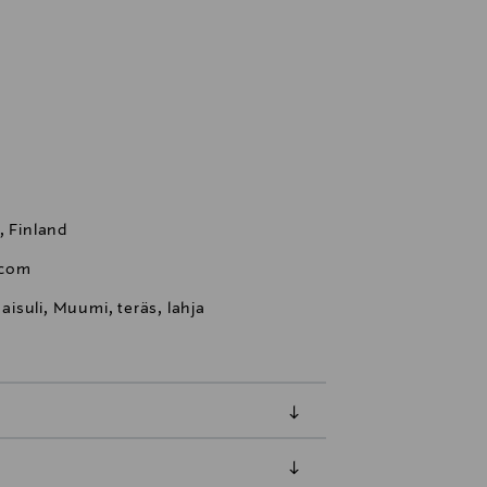
, Finland
.com
isuli, Muumi, teräs, lahja