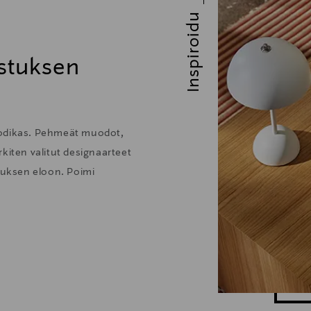
Inspiroidu
stuksen
kodikas. Pehmeät muodot,
kiten valitut designaarteet
stuksen eloon. Poimi