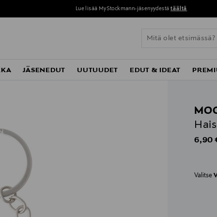
Lue lisää MyStockmann-jäsenyydestä
täältä
KKA
JÄSENEDUT
UUTUUDET
EDUT & IDEAT
PREMI
MOO
Hais
Origin
6,90 
Valitse
V