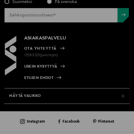
Suomeksi
På svenska
ASIAKASPALVELU
OTA YHTEYTTÄ
+358 9 1211(pvm/mpm)
USEIN KYSYTTYÄ
ETUJEN EHDOT
NÄYTÄ VALIKKO
TUKI & INFO
Instagram
Facebook
Pinterest
AJANKOHTAISTA