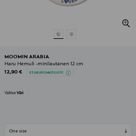
MOOMIN ARABIA
Haru Hemuli -minilautanen 12 cm
Original Price
12,90 €
ETUKUPONKITUOTE
Valitse
Väri
null
null