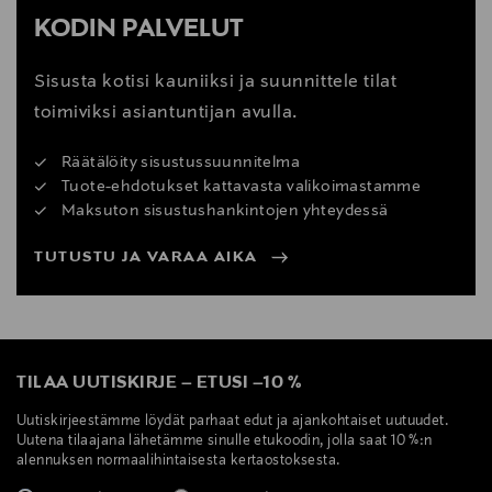
KODIN PALVELUT
Sisusta kotisi kauniiksi ja suunnittele tilat
toimiviksi asiantuntijan avulla.
Räätälöity sisustussuunnitelma
Tuote-ehdotukset kattavasta valikoimastamme
Maksuton sisustushankintojen yhteydessä
TUTUSTU JA VARAA AIKA
TILAA UUTISKIRJE
–
ETUSI
–
10 %
Uutiskirjeestämme löydät parhaat edut ja ajankohtaiset uutuudet.
Uutena tilaajana lähetämme sinulle etukoodin, jolla saat 10 %:n
alennuksen normaalihintaisesta kertaostoksesta.