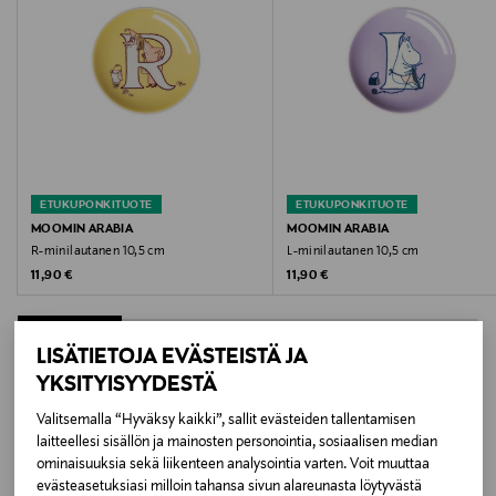
Hoito-ohjeet
Konepesun-, uunin-, mikron- ja pakkasenkestävä
Tuotesarja
Haru
ETUKUPONKITUOTE
ETUKUPONKITUOTE
Väri
MOOMIN ARABIA
MOOMIN ARABIA
R-minilautanen 10,5 cm
L-minilautanen 10,5 cm
MULTICOLOR
Original Price
Original Price
11,90 €
11,90 €
Koko
One size
LISÄTIETOJA EVÄSTEISTÄ JA
YKSITYISYYDESTÄ
Valmistusmaa
LISÄÄ KIINNOSTAVIA
Valitsemalla “Hyväksy kaikki”, sallit evästeiden tallentamisen
Thaimaa
laitteellesi sisällön ja mainosten personointia, sosiaalisen median
TUOTTEITA
ominaisuuksia sekä liikenteen analysointia varten. Voit muuttaa
evästeasetuksiasi milloin tahansa sivun alareunasta löytyvästä
Valmistajan tuotenumero