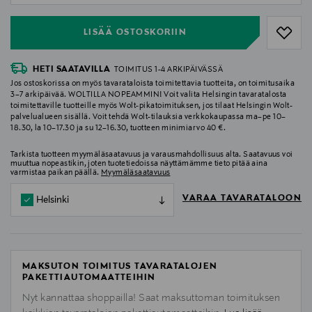
LISÄÄ OSTOSKORIIN
HETI SAATAVILLA
TOIMITUS 1-4 ARKIPÄIVÄSSÄ
Jos ostoskorissa on myös tavarataloista toimitettavia tuotteita, on toimitusaika
3–7 arkipäivää. WOLTILLA NOPEAMMIN! Voit valita Helsingin tavaratalosta
toimitettaville tuotteille myös Wolt-pikatoimituksen, jos tilaat Helsingin Wolt-
palvelualueen sisällä. Voit tehdä Wolt-tilauksia verkkokaupassa ma–pe 10–
18.30, la 10–17.30 ja su 12–16.30, tuotteen minimiarvo 40 €.
Tarkista tuotteen myymäläsaatavuus ja varausmahdollisuus alta. Saatavuus voi
muuttua nopeastikin, joten tuotetiedoissa näyttämämme tieto pitää aina
varmistaa paikan päällä.
Myymäläsaatavuus
VARAA TAVARATALOON
Helsinki
MAKSUTON TOIMITUS TAVARATALOJEN
PAKETTIAUTOMAATTEIHIN
Nyt kannattaa shoppailla! Saat maksuttoman toimituksen