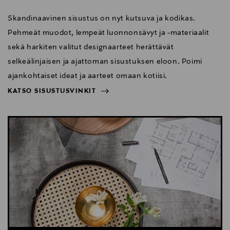
Skandinaavinen sisustus on nyt kutsuva ja kodikas.
Pehmeät muodot, lempeät luonnonsävyt ja -materiaalit
sekä harkiten valitut designaarteet herättävät
selkeälinjaisen ja ajattoman sisustuksen eloon. Poimi
ajankohtaiset ideat ja aarteet omaan kotiisi.
KATSO SISUSTUSVINKIT
NÄYTÄ VÄHEMMÄN
KATSO SISUSTUSVINKIT