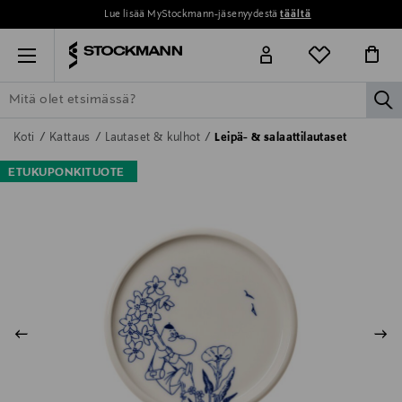
Lue lisää MyStockmann-jäsenyydestä
täältä
Menu
la
ETSI KAIKKI
NAISET
MIEHET
LAPSET
KOTI
KOSMETIIK
Koti
Kattaus
Lautaset & kulhot
Leipä- & salaattilautaset
ETUKUPONKITUOTE