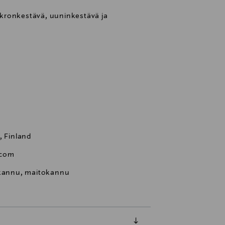
kronkestävä, uuninkestävä ja
, Finland
.com
kannu, maitokannu