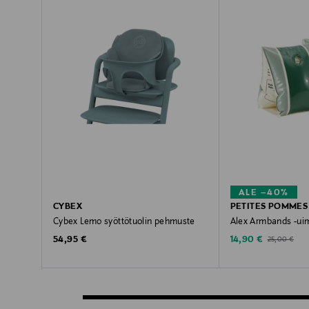
ALE –40%
CYBEX
PETITES POMMES
Cybex Lemo syöttötuolin pehmuste
Alex Armbands -uim
Original Price
Discounted Price
Original Price
54,95 €
14,90 €
25,00 €