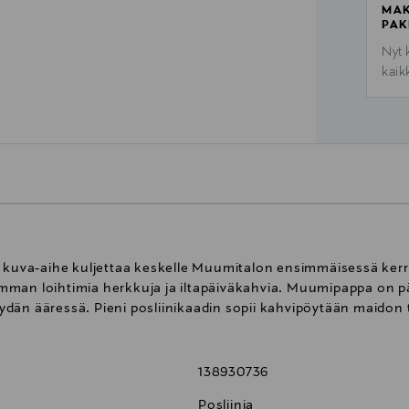
MAK
PAK
Nyt 
kaik
n kuva-aihe kuljettaa keskelle Muumitalon ensimmäisessä kerr
 loihtimia herkkuja ja iltapäiväkahvia. Muumipappa on pää
än ääressä. Pieni posliinikaadin sopii kahvipöytään maidon ta
138930736
Posliinia