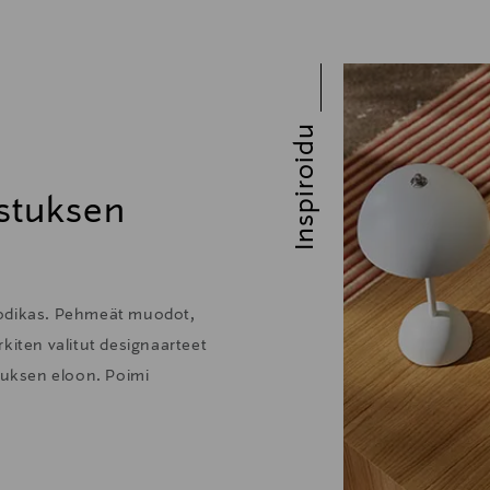
Inspiroidu
stuksen
kodikas. Pehmeät muodot,
kiten valitut designaarteet
stuksen eloon. Poimi