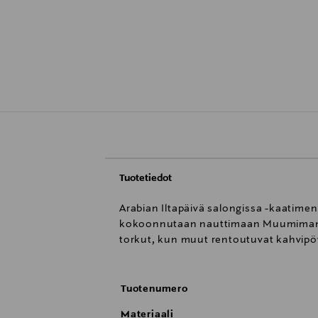
Tuotetiedot
Arabian Iltapäivä salongissa -kaatime
kokoonnutaan nauttimaan Muumimamman
torkut, kun muut rentoutuvat kahvipöyd
Tuotenumero
Materiaali