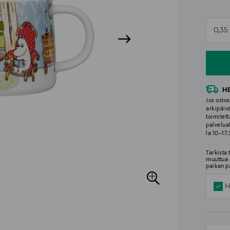
n
0,35 
n
H
Jos ostos
arkipäiv
toimitett
palvelua
la 10–17
Tarkista
muuttua 
paikan p
H