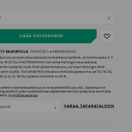
ull
l
ull
LISÄÄ OSTOSKORIIN
ETI SAATAVILLA
TOIMITUS 1-4 ARKIPÄIVÄSSÄ
korissa on myös tavarataloista toimitettavia tuotteita, on toimitusaika 3–7
ää. WOLTILLA NOPEAMMIN! Voit valita Helsingin tavaratalosta
aville tuotteille myös Wolt-pikatoimituksen, jos tilaat Helsingin Wolt-
lueen sisällä. Voit tehdä Wolt-tilauksia verkkokaupassa ma–pe 10–18.30,
.30 ja su 12–16.30, tuotteen minimiarvo 40 €.
 tuotteen myymäläsaatavuus ja varausmahdollisuus alta. Saatavuus voi
nopeastikin, joten tuotetiedoissa näyttämämme tieto pitää aina varmistaa
äällä.
Myymäläsaatavuus
VARAA TAVARATALOON
elsinki