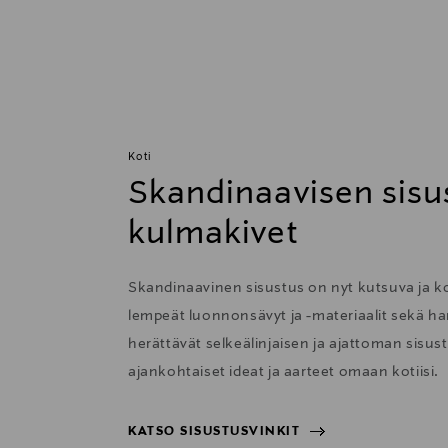
Koti
Skandinaavisen sisu
kulmakivet
Skandinaavinen sisustus on nyt kutsuva ja 
lempeät luonnonsävyt ja -materiaalit sekä har
herättävät selkeälinjaisen ja ajattoman sisu
ajankohtaiset ideat ja aarteet omaan kotiisi.
KATSO SISUSTUSVINKIT