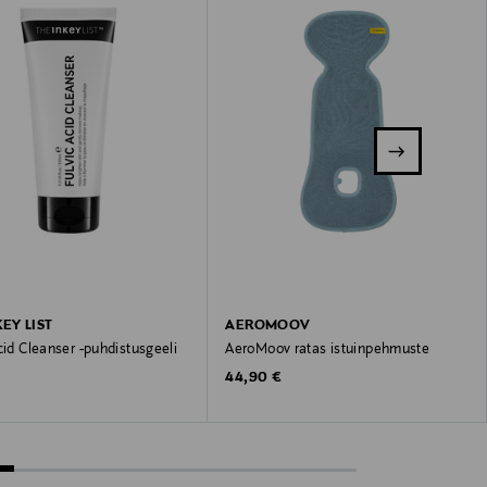
EY LIST
AEROMOOV
cid Cleanser -puhdistusgeeli
AeroMoov ratas istuinpehmuste
Original Price
44,90 €
 Price