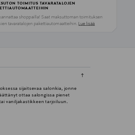
SUTON TOIMITUS TAVARATALOJEN
ETTIAUTOMAATTEIHIN
kannattaa shoppailla! Saat maksuttoman toimituksen
kien tavaratalojen pakettiautomaatteihin.
Lue lisää
oksessa sijaitsevaa salonkia, jonne
ttänyt ottaa salongissa pienet
i vaniljakastikkeen tarjoiluun.