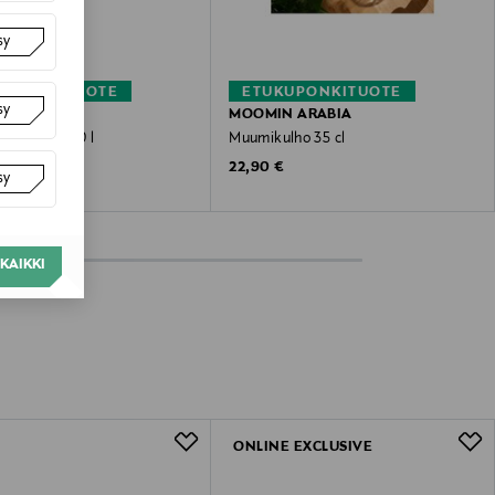
sy
KUPONKITUOTE
ETUKUPONKITUOTE
sy
N ARABIA
MOOMIN ARABIA
o-kaadin 1,0 l
Muumikulho 35 cl
 Price
Original Price
€
22,90 €
sy
KAIKKI
ONLINE EXCLUSIVE