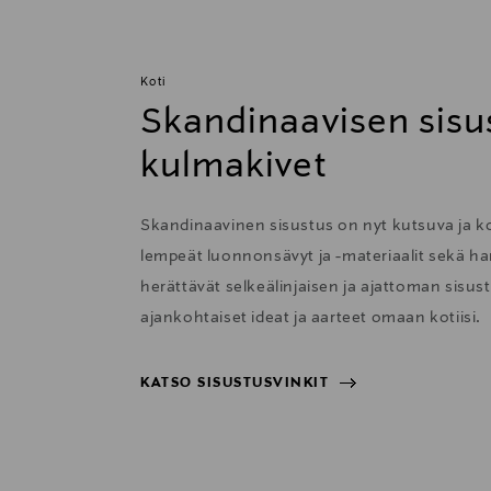
Koti
Skandinaavisen sisu
kulmakivet
Skandinaavinen sisustus on nyt kutsuva ja 
lempeät luonnonsävyt ja -materiaalit sekä har
herättävät selkeälinjaisen ja ajattoman sisu
ajankohtaiset ideat ja aarteet omaan kotiisi.
KATSO SISUSTUSVINKIT