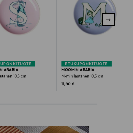
KUPONKITUOTE
ETUKUPONKITUOTE
N ARABIA
MOOMIN ARABIA
autanen 10,5 cm
M-minilautanen 10,5 cm
 Price
Original Price
11,90 €