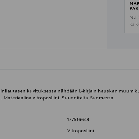
MAK
PAK
Nyt 
kaik
 minilautasen kuvituksessa nähdään L-kirjain hauskan muumik
n. Materiaalina vitroposliini. Suunniteltu Suomessa.
177516649
Vitroposliini