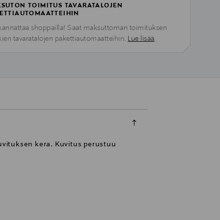
SUTON TOIMITUS TAVARATALOJEN
ETTIAUTOMAATTEIHIN
kannattaa shoppailla! Saat maksuttoman toimituksen
kien tavaratalojen pakettiautomaatteihin.
Lue lisää
uvituksen kera. Kuvitus perustuu