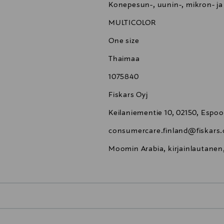
Konepesun-, uunin-, mikron- j
MULTICOLOR
One size
Thaimaa
1075840
Fiskars Oyj
Keilaniementie 10, 02150, Espoo
consumercare.finland@fiskars
Moomin Arabia, kirjainlautane
0,00 €