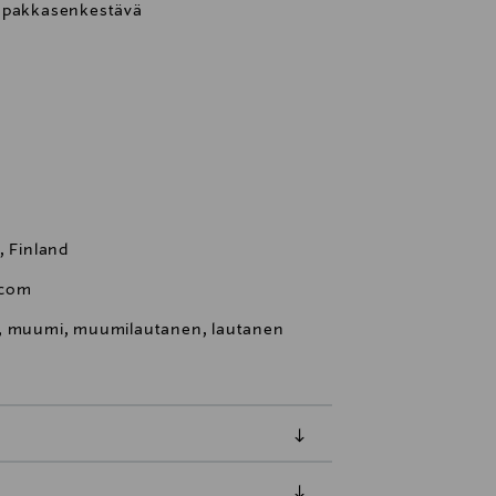
a pakkasenkestävä
, Finland
.com
n, muumi, muumilautanen, lautanen