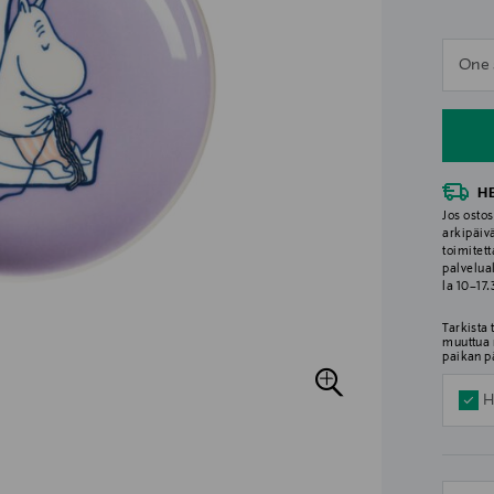
n
One 
n
H
Jos ostos
arkipäiv
toimitett
palvelua
la 10–17
Tarkista
muuttua 
paikan p
H