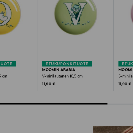
TUOTE
ETUKUPONKITUOTE
ETU
MOOMIN ARABIA
MOOMI
5 cm
V-minilautanen 10,5 cm
S-minil
Original Price
Original
11,90 €
11,90 €