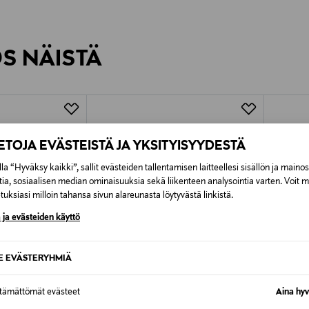
inen tilaukseesi. Voit palauttaa tilaamasi tuotteen 30 vuorokauden ku
0,00 € – 4,90 €
rvitse ilmoittaa palautuksesta etukäteen.
ÖS NÄISTÄ
7,90 €–50,00 € kuljetusyhtiöstä ja 
Alk. 6,90 €, kun toimitus on saatavi
IETOJA EVÄSTEISTÄ JA YKSITYISYYDESTÄ
la “Hyväksy kaikki”, sallit evästeiden tallentamisen laitteellesi sisällön ja maino
tia, sosiaalisen median ominaisuuksia sekä liikenteen analysointia varten. Voit 
uksiasi milloin tahansa sivun alareunasta löytyvästä linkistä.
 ja evästeiden käyttö
SE EVÄSTERYHMIÄ
ttämättömät evästeet
Aina hyv