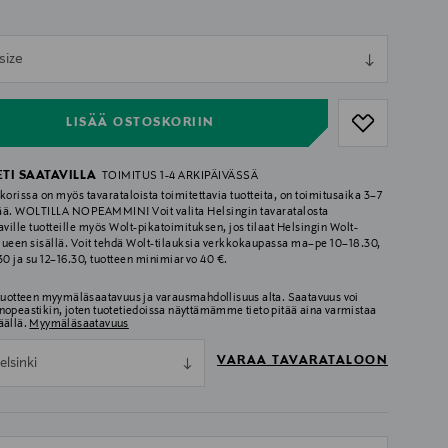
ull
size
ull
LISÄÄ OSTOSKORIIN
ETI SAATAVILLA
TOIMITUS 1-4 ARKIPÄIVÄSSÄ
korissa on myös tavarataloista toimitettavia tuotteita, on toimitusaika 3–7
ää. WOLTILLA NOPEAMMIN! Voit valita Helsingin tavaratalosta
aville tuotteille myös Wolt-pikatoimituksen, jos tilaat Helsingin Wolt-
lueen sisällä. Voit tehdä Wolt-tilauksia verkkokaupassa ma–pe 10–18.30,
.30 ja su 12–16.30, tuotteen minimiarvo 40 €.
 tuotteen myymäläsaatavuus ja varausmahdollisuus alta. Saatavuus voi
nopeastikin, joten tuotetiedoissa näyttämämme tieto pitää aina varmistaa
äällä.
Myymäläsaatavuus
VARAA TAVARATALOON
elsinki