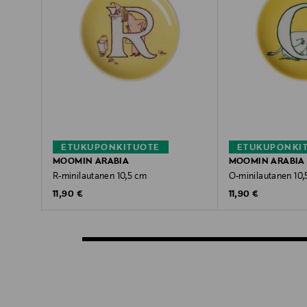
ETUKUPONKITUOTE
ETUKUPONKI
MOOMIN ARABIA
MOOMIN ARABIA
R-minilautanen 10,5 cm
O-minilautanen 10,
Original Price
Original Price
11,90 €
11,90 €