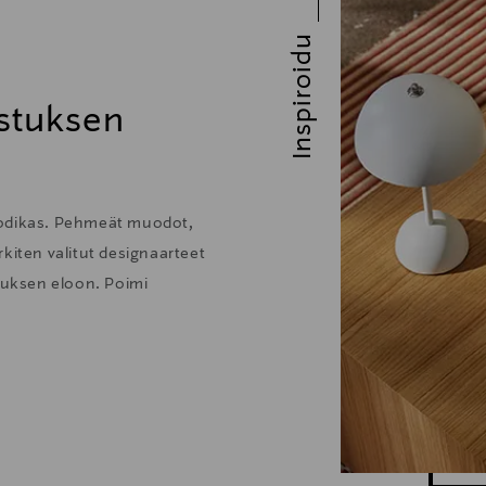
Inspiroidu
stuksen
kodikas. Pehmeät muodot,
kiten valitut designaarteet
stuksen eloon. Poimi