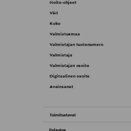
Hoito-ohjeet
Väri
Koko
Valmistusmaa
Valmistajan tuotenumero
Valmistaja
Valmistajan osoite
Digitaalinen osoite
Avainsanat
Toimitustavat
Nouto tavaratalosta
Palautus