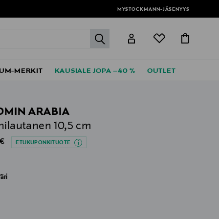
MYSTOCKMANN-JÄSENYYS
label.header.go
UM-MERKIT
KAUSIALE JOPA –40 %
OUTLET
MIN ARABIA
nilautanen 10,5 cm
al Price
 €
ETUKUPONKITUOTE
äri