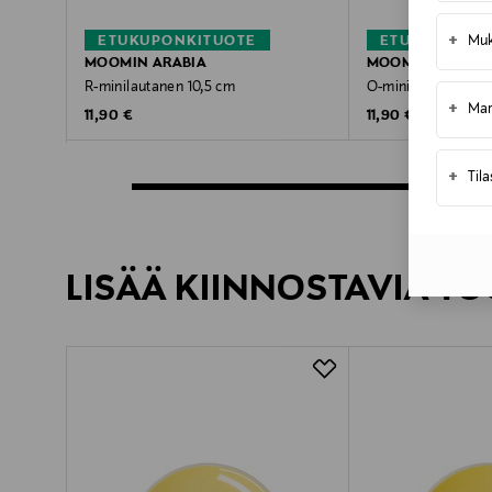
+
Muk
ETUKUPONKITUOTE
ETUKUPONKI
MOOMIN ARABIA
MOOMIN ARABIA
R-minilautanen 10,5 cm
O-minilautanen 10,
+
Mar
Original Price
Original Price
11,90 €
11,90 €
+
Til
LISÄÄ KIINNOSTAVIA TU