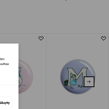
luessa tuotteen vastaanottamisesta.
tuotteen koosta riippuen
lla valittuun osoitteeseen.
sten
muuttaa
äksytty