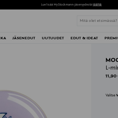
Lue lisää MyStockmann-jäsenyydestä
täältä
KKA
JÄSENEDUT
UUTUUDET
EDUT & IDEAT
PREMI
MOO
L-mi
Origin
11,90
Valitse
V