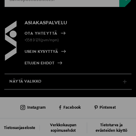
ASIAKASPALVELU
OTA YHTEYTTÄ
+358 9 1211(pvm/mpm)
USEIN KYSYTTYÄ
ETUJEN EHDOT
NÄYTÄ VALIKKO
TUKI & INFO
Instagram
Facebook
Pinterest
AJANKOHTAISTA
PALVELUT
Verkkokaupan
Tietoturva ja
Tietosuojaseloste
sopimusehdot
evästeiden käyttö