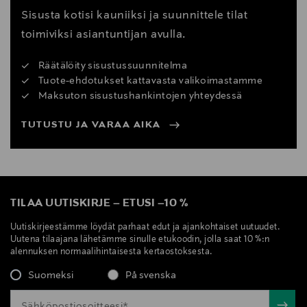
Sisusta kotisi kauniiksi ja suunnittele tilat
toimiviksi asiantuntijan avulla.
Räätälöity sisustussuunnitelma
Tuote-ehdotukset kattavasta valikoimastamme
Maksuton sisustushankintojen yhteydessä
TUTUSTU JA VARAA AIKA
TILAA UUTISKIRJE
–
ETUSI
–
10 %
Uutiskirjeestämme löydät parhaat edut ja ajankohtaiset uutuudet.
Uutena tilaajana lähetämme sinulle etukoodin, jolla saat 10 %:n
alennuksen normaalihintaisesta kertaostoksesta.
Suomeksi
På svenska