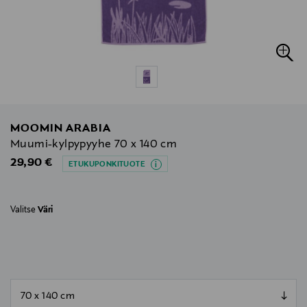
MOOMIN ARABIA
Muumi-kylpypyyhe 70 x 140 cm
Original Price
29,90 €
ETUKUPONKITUOTE
Valitse
Väri
null
null