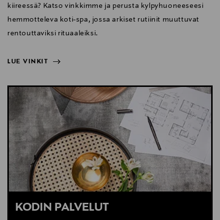
kiireessä? Katso vinkkimme ja perusta kylpyhuoneeseesi
hemmotteleva koti-spa, jossa arkiset rutiinit muuttuvat
rentouttaviksi rituaaleiksi.
LUE VINKIT
NÄYTÄ VÄHEMMÄN
LUE VINKIT
KODIN PALVELUT