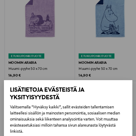
Hoito-ohjeet
Konepesu
Kokotiedot
70 x 140 cm
ETUKUPONKITUOTE
ETUKUPONKITUOTE
Väri
MOOMIN ARABIA
MOOMIN ARABIA
Muumi-pyyhe 50 x 70 cm
Muumi-pyyhe 50 x 70 cm
PURPLE
Original Price
Original Price
14,90 €
14,90 €
Koko
LISÄTIETOJA EVÄSTEISTÄ JA
70 x 140 cm
YKSITYISYYDESTÄ
Valitsemalla “Hyväksy kaikki”, sallit evästeiden tallentamisen
Valmistusmaa
laitteellesi sisällön ja mainosten personointia, sosiaalisen median
LISÄÄ KIINNOSTAVIA
ominaisuuksia sekä liikenteen analysointia varten. Voit muuttaa
Turkki
evästeasetuksiasi milloin tahansa sivun alareunasta löytyvästä
TUOTTEITA
linkistä.
Valmistajan tuotenumero