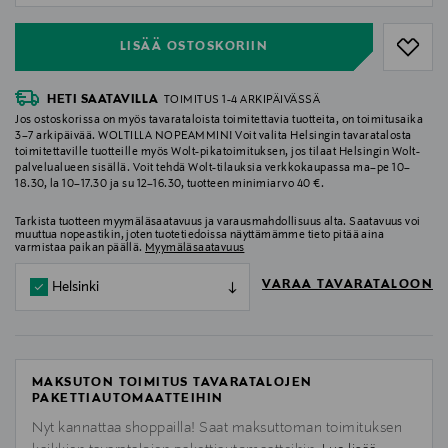
LISÄÄ OSTOSKORIIN
HETI SAATAVILLA
TOIMITUS 1-4 ARKIPÄIVÄSSÄ
Jos ostoskorissa on myös tavarataloista toimitettavia tuotteita, on toimitusaika
3–7 arkipäivää. WOLTILLA NOPEAMMIN! Voit valita Helsingin tavaratalosta
toimitettaville tuotteille myös Wolt-pikatoimituksen, jos tilaat Helsingin Wolt-
palvelualueen sisällä. Voit tehdä Wolt-tilauksia verkkokaupassa ma–pe 10–
18.30, la 10–17.30 ja su 12–16.30, tuotteen minimiarvo 40 €.
Tarkista tuotteen myymäläsaatavuus ja varausmahdollisuus alta. Saatavuus voi
muuttua nopeastikin, joten tuotetiedoissa näyttämämme tieto pitää aina
varmistaa paikan päällä.
Myymäläsaatavuus
VARAA TAVARATALOON
Helsinki
MAKSUTON TOIMITUS TAVARATALOJEN
PAKETTIAUTOMAATTEIHIN
Nyt kannattaa shoppailla! Saat maksuttoman toimituksen