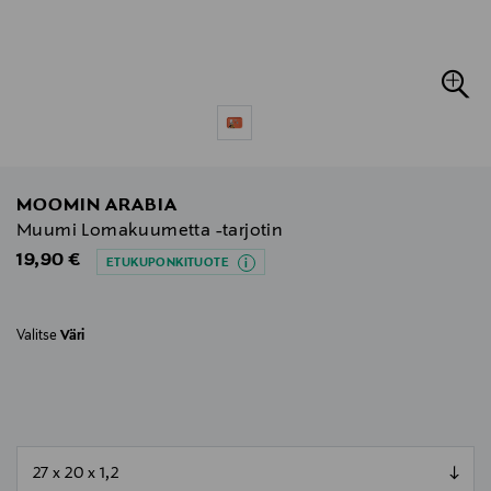
MOOMIN ARABIA
Muumi Lomakuumetta -tarjotin
Original Price
19,90 €
ETUKUPONKITUOTE
Valitse
Väri
null