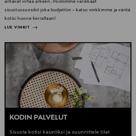
antavat virtaa arkeen. Poimimme värikkäät
sisustussuosikit joka budjettiin – katso vinkkimme ja väritä
kotisi huone kerrallaan!
LUE VINKIT
NÄYTÄ VÄHEMMÄN
LUE VINKIT
KODIN PALVELUT
Sisusta kotisi kauniiksi ja suunnittele tilat