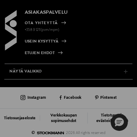
ASIAKASPALVELU
OTA YHTEYTTÄ
+358 9 1211(pvm/mpm)
USEIN KYSYTTYÄ
ETUJEN EHDOT
NÄYTÄ VALIKKO
TUKI & INFO
Instagram
Facebook
Pinterest
AJANKOHTAISTA
PALVELUT
Verkkokaupan
Tietoturva ja
Tietosuojaseloste
sopimusehdot
evästeiden käyttö
VASTUULLISUUS
©
2026 All rights reserved