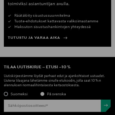
toimiviksi asiantuntijan avulla.
Räätälöity sisustussuunnitelma
Tuote-ehdotukset kattavasta valikoimastamme
Maksuton sisustushankintojen yhteydessä
TUTUSTU JA VARAA AIKA
TILAA UUTISKIRJE
–
ETUSI
–
10 %
Uutiskirjeestämme löydät parhaat edut ja ajankohtaiset uutuudet.
Uutena tilaajana lähetämme sinulle etukoodin, jolla saat 10 %:n
alennuksen normaalihintaisesta kertaostoksesta.
Suomeksi
På svenska