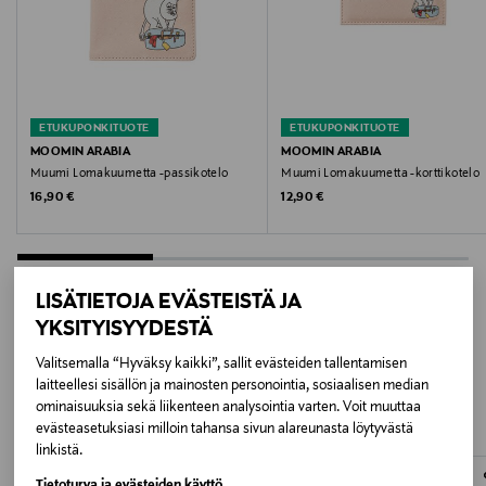
Pyyhitään puhtaaksi kostealla liinalla. Ei sovellu
astianpesukoneeseen.
Väri
MULTICOLOR
ETUKUPONKITUOTE
ETUKUPONKITUOTE
MOOMIN ARABIA
MOOMIN ARABIA
Koko
Muumi Lomakuumetta -passikotelo
Muumi Lomakuumetta -korttikotelo
Original Price
Original Price
16,90 €
12,90 €
27 x 20 x 1,2
Valmistusmaa
Romania
LISÄTIETOJA EVÄSTEISTÄ JA
YKSITYISYYDESTÄ
Valmistajan tuotenumero
LISÄÄ KIINNOSTAVIA
Valitsemalla “Hyväksy kaikki”, sallit evästeiden tallentamisen
1083728
laitteellesi sisällön ja mainosten personointia, sosiaalisen median
TUOTTEITA
ominaisuuksia sekä liikenteen analysointia varten. Voit muuttaa
evästeasetuksiasi milloin tahansa sivun alareunasta löytyvästä
Valmistaja
linkistä.
Fiskars Oyj