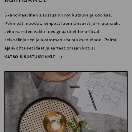
Skandinaavinen sisustus on nyt kutsuva ja kodikas.
Pehmeät muodot, lempeät luonnonsävyt ja -materiaalit
sekä harkiten valitut designaarteet herättävät
selkeälinjaisen ja ajattoman sisustuksen eloon. Poimi
ajankohtaiset ideat ja aarteet omaan kotiisi.
KATSO SISUSTUSVINKIT
NÄYTÄ VÄHEMMÄN
KATSO SISUSTUSVINKIT