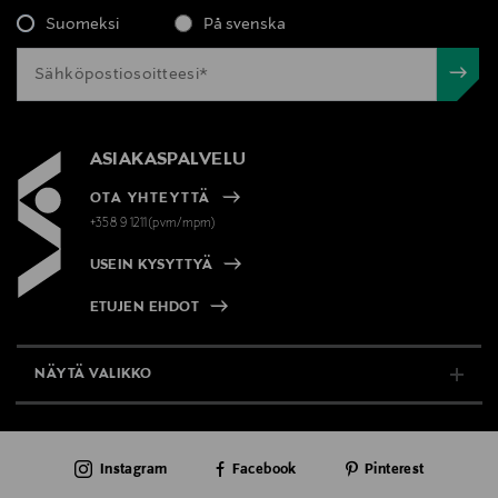
Suomeksi
På svenska
ASIAKASPALVELU
OTA YHTEYTTÄ
+358 9 1211(pvm/mpm)
USEIN KYSYTTYÄ
ETUJEN EHDOT
NÄYTÄ VALIKKO
TUKI & INFO
Instagram
Facebook
Pinterest
AJANKOHTAISTA