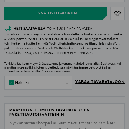
LISÄÄ OSTOSKORIIN
HETI SAATAVILLA
TOIMITUS 1-4 ARKIPÄIVÄSSÄ
Jos ostoskorissa on myös tavarataloista toimitettavia tuotteita, on toimitusaika
3–7 arkipäivää. WOLTILLA NOPEAMMIN! Voit valita Helsingin tavaratalosta
toimitettaville tuotteille myös Wolt-pikatoimituksen, jos tilaat Helsingin Wolt-
palvelualueen sisällä. Voit tehdä Wolt-tilauksia verkkokaupassa ma–pe 10–
18.30, la 10–17.30 ja su 12–16.30, tuotteen minimiarvo 40 €.
Tarkista tuotteen myymäläsaatavuus ja varausmahdollisuus alta. Saatavuus voi
muuttua nopeastikin, joten tuotetiedoissa näyttämämme tieto pitää aina
varmistaa paikan päällä.
Myymäläsaatavuus
VARAA TAVARATALOON
Helsinki
MAKSUTON TOIMITUS TAVARATALOJEN
PAKETTIAUTOMAATTEIHIN
Nyt kannattaa shoppailla! Saat maksuttoman toimituksen