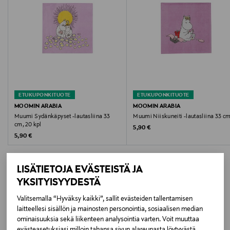
Väri
MULTICOLOR
Koko
One size
ETUKUPONKITUOTE
ETUKUPONKITUOTE
Valmistusmaa
MOOMIN ARABIA
MOOMIN ARABIA
Muumi Sydänkäpyset -lautasliina 33
Muumi Niiskuneiti -lautasliina 33 c
Suomi
cm, 20 kpl
Original Price
5,90 €
Original Price
5,90 €
Valmistajan tuotenumero
1082645
LISÄTIETOJA EVÄSTEISTÄ JA
YKSITYISYYDESTÄ
Valmistaja
Valitsemalla “Hyväksy kaikki”, sallit evästeiden tallentamisen
LISÄÄ KIINNOSTAVIA
Fiskars Oyj
laitteellesi sisällön ja mainosten personointia, sosiaalisen median
ominaisuuksia sekä liikenteen analysointia varten. Voit muuttaa
TUOTTEITA
Valmistajan osoite
evästeasetuksiasi milloin tahansa sivun alareunasta löytyvästä