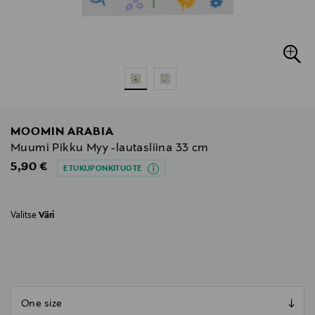
MOOMIN ARABIA
Muumi Pikku Myy -lautasliina 33 cm
Original Price
5,90 €
ETUKUPONKITUOTE
Valitse
Väri
null
null