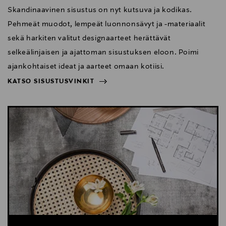
Skandinaavinen sisustus on nyt kutsuva ja kodikas.
Pehmeät muodot, lempeät luonnonsävyt ja -materiaalit
sekä harkiten valitut designaarteet herättävät
selkeälinjaisen ja ajattoman sisustuksen eloon. Poimi
ajankohtaiset ideat ja aarteet omaan kotiisi.
KATSO SISUSTUSVINKIT
NÄYTÄ VÄHEMMÄN
KATSO SISUSTUSVINKIT