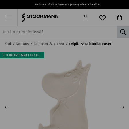
Lue lisää MyStockmann-jäsenyydestä
täältä
Menu
la
ETSI KAIKKI
NAISET
MIEHET
LAPSET
KOTI
KOSMETIIK
Koti
Kattaus
Lautaset & kulhot
Leipä- & salaattilautaset
ETUKUPONKITUOTE