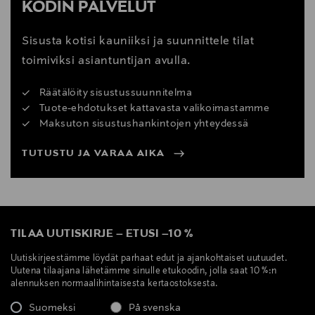
KODIN PALVELUT
Sisusta kotisi kauniiksi ja suunnittele tilat
toimiviksi asiantuntijan avulla.
Räätälöity sisustussuunnitelma
Tuote-ehdotukset kattavasta valikoimastamme
Maksuton sisustushankintojen yhteydessä
TUTUSTU JA VARAA AIKA
TILAA UUTISKIRJE
–
ETUSI
–
10 %
Uutiskirjeestämme löydät parhaat edut ja ajankohtaiset uutuudet.
Uutena tilaajana lähetämme sinulle etukoodin, jolla saat 10 %:n
alennuksen normaalihintaisesta kertaostoksesta.
Suomeksi
På svenska