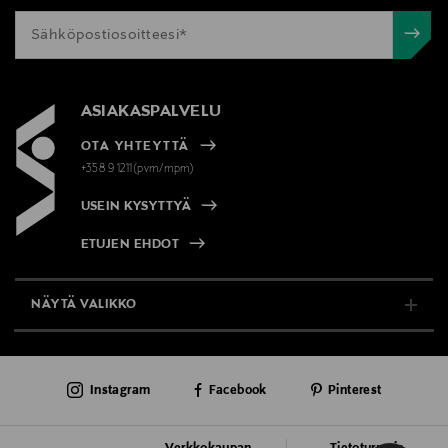
ASIAKASPALVELU
OTA YHTEYTTÄ
+358 9 1211(pvm/mpm)
USEIN KYSYTTYÄ
ETUJEN EHDOT
NÄYTÄ VALIKKO
TUKI & INFO
Instagram
Facebook
Pinterest
AJANKOHTAISTA
PALVELUT