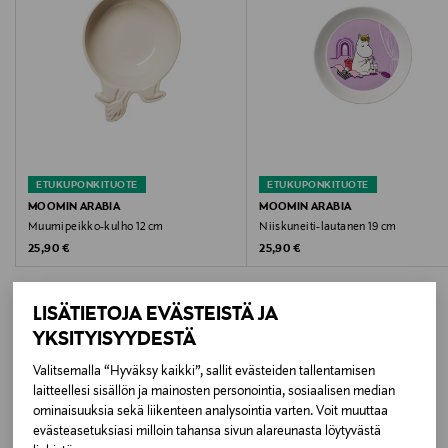
Hoito-ohjeet
Konepesun, mikroaaltouunin, pakastuksen ja uunin
kestävä
Väri
MULTICOLOUR
ETUKUPONKITUOTE
ETUKUPONKITUOTE
MOOMIN ARABIA
MOOMIN ARABIA
Koko
Muumipeikko-kulho 12 cm
Niiskuneiti-lautanen 19 cm
Original Price
Original Price
25,90 €
25,90 €
180 mm
Valmistusmaa
LISÄTIETOJA EVÄSTEISTÄ JA
YKSITYISYYDESTÄ
Thaimaa
Valitsemalla “Hyväksy kaikki”, sallit evästeiden tallentamisen
LISÄÄ KIINNOSTAVIA
Valmistajan tuotenumero
laitteellesi sisällön ja mainosten personointia, sosiaalisen median
ominaisuuksia sekä liikenteen analysointia varten. Voit muuttaa
TUOTTEITA
1082508
evästeasetuksiasi milloin tahansa sivun alareunasta löytyvästä