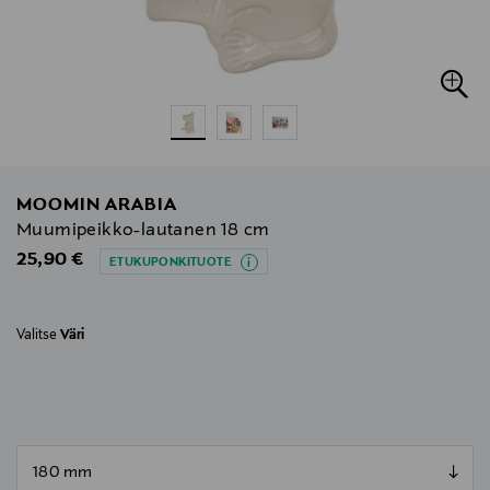
MOOMIN ARABIA
Muumipeikko-lautanen 18 cm
Original Price
25,90 €
ETUKUPONKITUOTE
Valitse
Väri
null
null