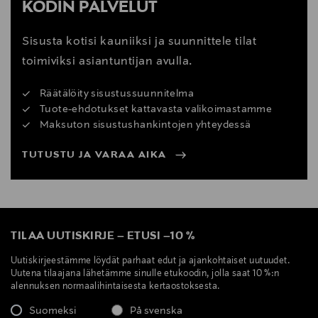
KODIN PALVELUT
Sisusta kotisi kauniiksi ja suunnittele tilat
toimiviksi asiantuntijan avulla.
Räätälöity sisustussuunnitelma
Tuote-ehdotukset kattavasta valikoimastamme
Maksuton sisustushankintojen yhteydessä
TUTUSTU JA VARAA AIKA
TILAA UUTISKIRJE
–
ETUSI
–
10 %
Uutiskirjeestämme löydät parhaat edut ja ajankohtaiset uutuudet.
Uutena tilaajana lähetämme sinulle etukoodin, jolla saat 10 %:n
alennuksen normaalihintaisesta kertaostoksesta.
Suomeksi
På svenska