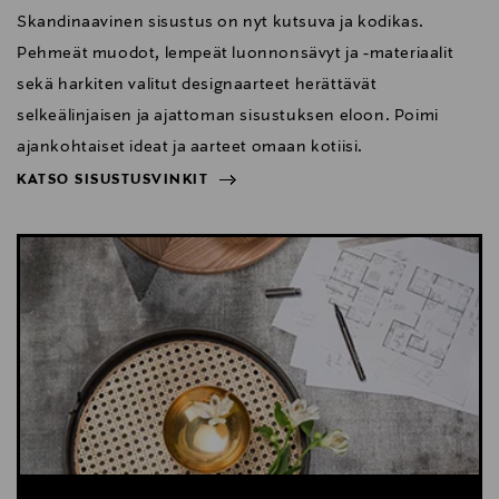
Skandinaavinen sisustus on nyt kutsuva ja kodikas.
Pehmeät muodot, lempeät luonnonsävyt ja -materiaalit
sekä harkiten valitut designaarteet herättävät
selkeälinjaisen ja ajattoman sisustuksen eloon. Poimi
ajankohtaiset ideat ja aarteet omaan kotiisi.
KATSO SISUSTUSVINKIT
NÄYTÄ VÄHEMMÄN
KATSO SISUSTUSVINKIT