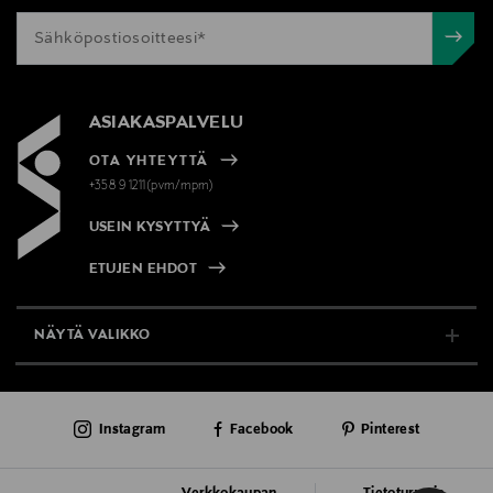
ASIAKASPALVELU
OTA YHTEYTTÄ
+358 9 1211(pvm/mpm)
USEIN KYSYTTYÄ
ETUJEN EHDOT
NÄYTÄ VALIKKO
TUKI & INFO
Instagram
Facebook
Pinterest
AJANKOHTAISTA
PALVELUT