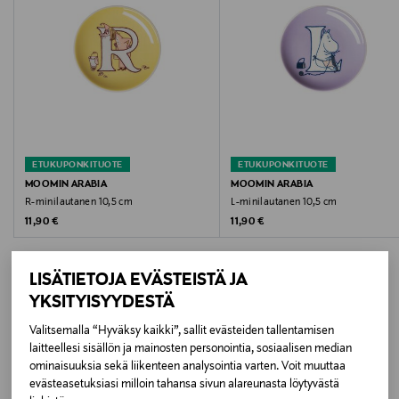
Konepesun-, uunin-, mikron- ja pakkasenkestävä
Väri
MULTICOLOR
Koko
ETUKUPONKITUOTE
ETUKUPONKITUOTE
One size
MOOMIN ARABIA
MOOMIN ARABIA
R-minilautanen 10,5 cm
L-minilautanen 10,5 cm
Valmistusmaa
Original Price
Original Price
11,90 €
11,90 €
Thaimaa
LISÄTIETOJA EVÄSTEISTÄ JA
Valmistajan tuotenumero
YKSITYISYYDESTÄ
1075841
Valitsemalla “Hyväksy kaikki”, sallit evästeiden tallentamisen
LISÄÄ KIINNOSTAVIA
laitteellesi sisällön ja mainosten personointia, sosiaalisen median
Valmistaja
ominaisuuksia sekä liikenteen analysointia varten. Voit muuttaa
TUOTTEITA
evästeasetuksiasi milloin tahansa sivun alareunasta löytyvästä
Fiskars Oyj