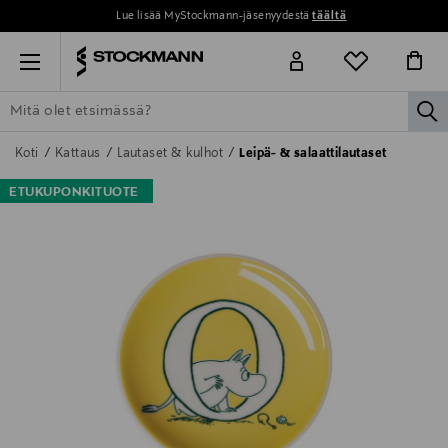
Lue lisää MyStockmann-jäsenyydestä
täältä
Menu
la
ETSI KAIKKI
NAISET
MIEHET
LAPSET
KOTI
KOSMETIIK
Koti
Kattaus
Lautaset & kulhot
Leipä- & salaattilautaset
ETUKUPONKITUOTE