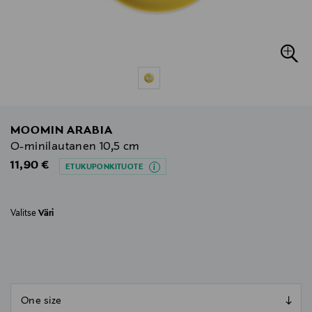
MOOMIN ARABIA
O-minilautanen 10,5 cm
Original Price
11,90 €
ETUKUPONKITUOTE
Valitse
Väri
null
null