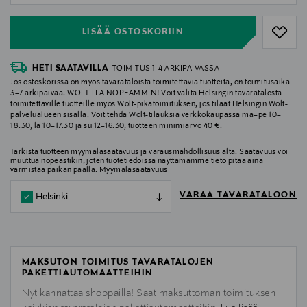
LISÄÄ OSTOSKORIIN
HETI SAATAVILLA
TOIMITUS 1-4 ARKIPÄIVÄSSÄ
Jos ostoskorissa on myös tavarataloista toimitettavia tuotteita, on toimitusaika
3–7 arkipäivää. WOLTILLA NOPEAMMIN! Voit valita Helsingin tavaratalosta
toimitettaville tuotteille myös Wolt-pikatoimituksen, jos tilaat Helsingin Wolt-
palvelualueen sisällä. Voit tehdä Wolt-tilauksia verkkokaupassa ma–pe 10–
18.30, la 10–17.30 ja su 12–16.30, tuotteen minimiarvo 40 €.
Tarkista tuotteen myymäläsaatavuus ja varausmahdollisuus alta. Saatavuus voi
muuttua nopeastikin, joten tuotetiedoissa näyttämämme tieto pitää aina
varmistaa paikan päällä.
Myymäläsaatavuus
VARAA TAVARATALOON
Helsinki
MAKSUTON TOIMITUS TAVARATALOJEN
PAKETTIAUTOMAATTEIHIN
Nyt kannattaa shoppailla! Saat maksuttoman toimituksen