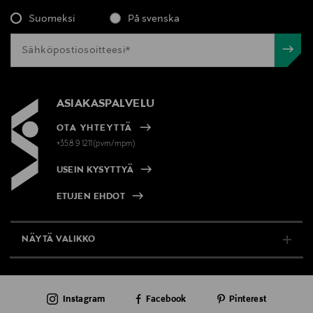
Suomeksi
På svenska
ASIAKASPALVELU
OTA YHTEYTTÄ
+358 9 1211(pvm/mpm)
USEIN KYSYTTYÄ
ETUJEN EHDOT
NÄYTÄ VALIKKO
TUKI & INFO
Instagram
Facebook
Pinterest
AJANKOHTAISTA