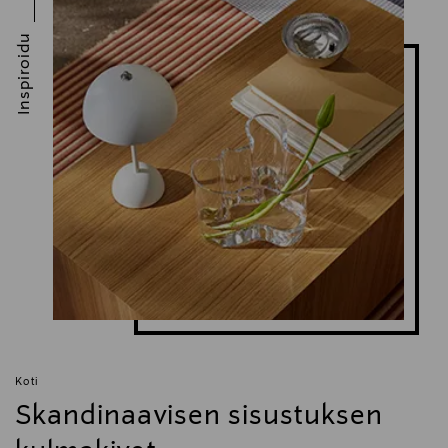
Avainsanat
Inspiroidu
moomin, muumi, muki, R muki, R-kirjain,
nimikkomuki, kirjainmuki, aakkoskokoelma,
muumimuki, kahvikuppi, arabia muumit
Koti
Skandinaavisen sisustuksen