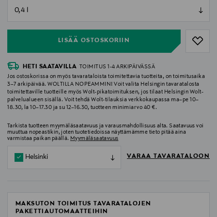
null
null
LISÄÄ OSTOSKORIIN
HETI SAATAVILLA
TOIMITUS 1-4 ARKIPÄIVÄSSÄ
Jos ostoskorissa on myös tavarataloista toimitettavia tuotteita, on toimitusaika
3–7 arkipäivää. WOLTILLA NOPEAMMIN! Voit valita Helsingin tavaratalosta
toimitettaville tuotteille myös Wolt-pikatoimituksen, jos tilaat Helsingin Wolt-
palvelualueen sisällä. Voit tehdä Wolt-tilauksia verkkokaupassa ma–pe 10–
18.30, la 10–17.30 ja su 12–16.30, tuotteen minimiarvo 40 €.
Tarkista tuotteen myymäläsaatavuus ja varausmahdollisuus alta. Saatavuus voi
muuttua nopeastikin, joten tuotetiedoissa näyttämämme tieto pitää aina
varmistaa paikan päällä.
Myymäläsaatavuus
VARAA TAVARATALOON
Helsinki
MAKSUTON TOIMITUS TAVARATALOJEN
PAKETTIAUTOMAATTEIHIN