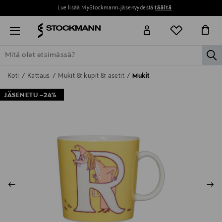
Lue lisää MyStockmann-jäsenyydestä
täältä
Menu
la
ETSI KAIKKI
NAISET
MIEHET
LAPSET
KOTI
KOSMETIIK
Koti
Kattaus
Mukit & kupit & asetit
Mukit
JÄSENETU –24%