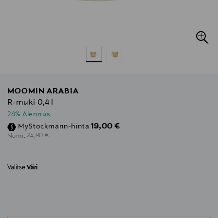
MOOMIN ARABIA
R-muki 0,4 l
24% Alennus
Discounted Price
19,00 €
MyStockmann-hinta
Original Price
24,90 €
Norm.
Valitse
Väri