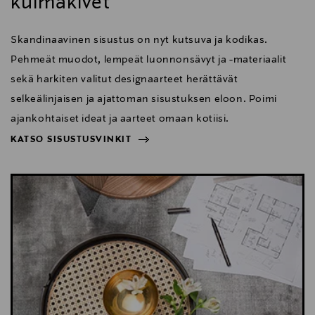
kulmakivet
Skandinaavinen sisustus on nyt kutsuva ja kodikas.
Pehmeät muodot, lempeät luonnonsävyt ja -materiaalit
sekä harkiten valitut designaarteet herättävät
selkeälinjaisen ja ajattoman sisustuksen eloon. Poimi
ajankohtaiset ideat ja aarteet omaan kotiisi.
KATSO SISUSTUSVINKIT
NÄYTÄ VÄHEMMÄN
KATSO SISUSTUSVINKIT