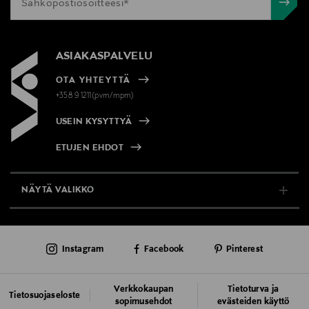
ASIAKASPALVELU
OTA YHTEYTTÄ
+358 9 1211(pvm/mpm)
USEIN KYSYTTYÄ
ETUJEN EHDOT
NÄYTÄ VALIKKO
TUKI & INFO
Instagram
Facebook
Pinterest
AJANKOHTAISTA
PALVELUT
Verkkokaupan
Tietoturva ja
Tietosuojaseloste
sopimusehdot
evästeiden käyttö