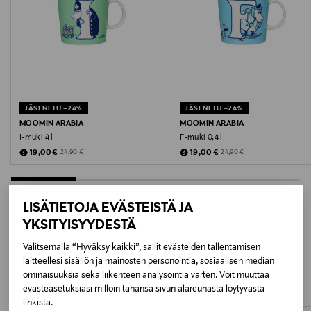
Väri
HARMAA
Koko
0,3 l
JÄSENETU –24%
JÄSENETU –24%
Valmistusmaa
MOOMIN ARABIA
MOOMIN ARABIA
I-muki 4 l
F-muki 0,4 l
Thaimaa
Discounted Price
Discounted Price
Original Price
Original Price
19,00 €
19,00 €
24,90 €
24,90 €
Valmistaja
Fiskars Oyj
LISÄTIETOJA EVÄSTEISTÄ JA
YKSITYISYYDESTÄ
Valmistajan osoite
LISÄÄ KIINNOSTAVIA
Valitsemalla “Hyväksy kaikki”, sallit evästeiden tallentamisen
Keilaniementie 10, 02150, Espoo, Finland
laitteellesi sisällön ja mainosten personointia, sosiaalisen median
TUOTTEITA
ominaisuuksia sekä liikenteen analysointia varten. Voit muuttaa
Digitaalinen osoite
evästeasetuksiasi milloin tahansa sivun alareunasta löytyvästä
linkistä.