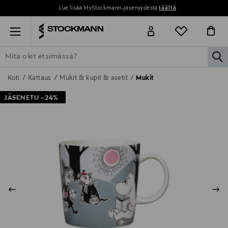
ydestä
täältä
Perustoimitus 0 € yli 120 euron osto
Menu
la
ETSI KAIKKI
NAISET
MIEHET
LAPSET
KOTI
KOSMETIIK
Koti
Kattaus
Mukit & kupit & asetit
Mukit
JÄSENETU –24%