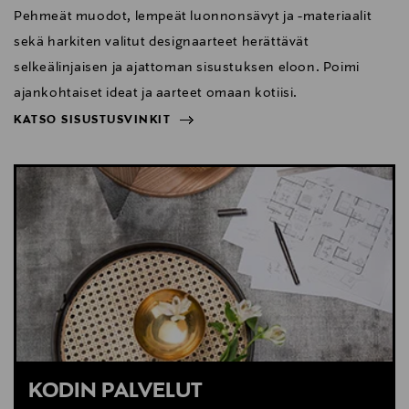
Pehmeät muodot, lempeät luonnonsävyt ja -materiaalit
sekä harkiten valitut designaarteet herättävät
selkeälinjaisen ja ajattoman sisustuksen eloon. Poimi
ajankohtaiset ideat ja aarteet omaan kotiisi.
KATSO SISUSTUSVINKIT
NÄYTÄ VÄHEMMÄN
KATSO SISUSTUSVINKIT
KODIN PALVELUT