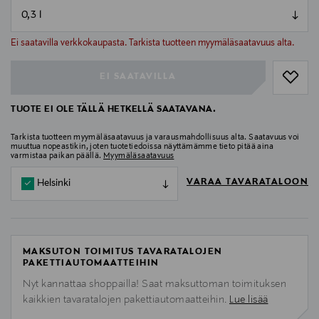
null
null
Ei saatavilla verkkokaupasta. Tarkista tuotteen myymäläsaatavuus alta.
EI SAATAVILLA
TUOTE EI OLE TÄLLÄ HETKELLÄ SAATAVANA.
Tarkista tuotteen myymäläsaatavuus ja varausmahdollisuus alta. Saatavuus voi
muuttua nopeastikin, joten tuotetiedoissa näyttämämme tieto pitää aina
varmistaa paikan päällä.
Myymäläsaatavuus
VARAA TAVARATALOON
Helsinki
MAKSUTON TOIMITUS TAVARATALOJEN
PAKETTIAUTOMAATTEIHIN
Nyt kannattaa shoppailla! Saat maksuttoman toimituksen
kaikkien tavaratalojen pakettiautomaatteihin.
Lue lisää