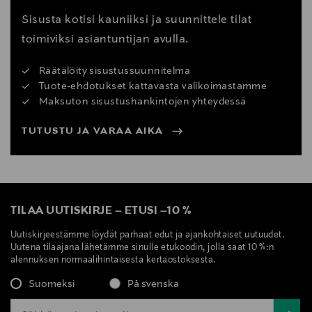
Sisusta kotisi kauniiksi ja suunnittele tilat
toimiviksi asiantuntijan avulla.
Räätälöity sisustussuunnitelma
Tuote-ehdotukset kattavasta valikoimastamme
Maksuton sisustushankintojen yhteydessä
TUTUSTU JA VARAA AIKA
TILAA UUTISKIRJE
–
ETUSI
–
10 %
Uutiskirjeestämme löydät parhaat edut ja ajankohtaiset uutuudet.
Uutena tilaajana lähetämme sinulle etukoodin, jolla saat 10 %:n
alennuksen normaalihintaisesta kertaostoksesta.
Suomeksi
På svenska