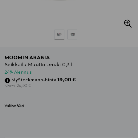
MOOMIN ARABIA
Seikkailu Muutto -muki 0,3 l
24% Alennus
Discounted Price
19,00 €
MyStockmann-hinta
Original Price
24,90 €
Norm.
Valitse
Väri