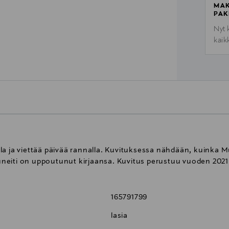
MAK
PAK
Nyt 
kaik
la ja viettää päivää rannalla. Kuvituksessa nähdään, kuinka 
neiti on uppoutunut kirjaansa. Kuvitus perustuu vuoden 202
165791799
lasia