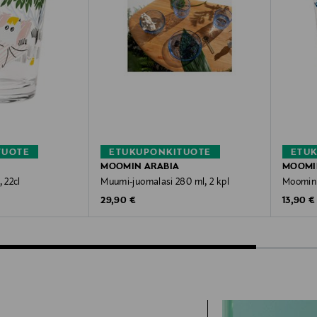
TUOTE
ETUKUPONKITUOTE
ETU
MOOMIN ARABIA
MOOMI
, 22cl
Muumi-juomalasi 280 ml, 2 kpl
Moomin F
Original Price
Original
29,90 €
13,90 €