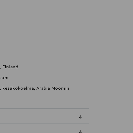
, Finland
.com
i, kesäkokoelma, Arabia Moomin