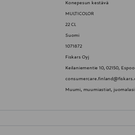
Konepesun kestävä
MULTICOLOR
22 CL
Suomi
1071872
Fiskars Oyj
Keilaniementie 10, 02150, Espoo
consumercare.finland@fiskars
Muumi, muumiastiat, juomalas
0,00 €