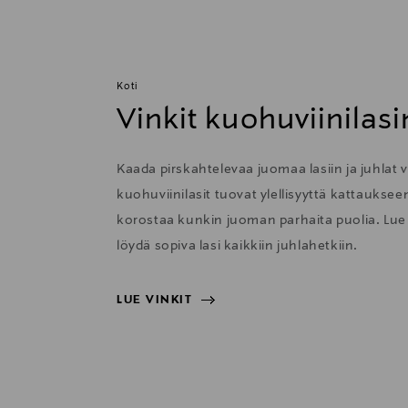
Koti
Vinkit kuohuviinilasi
Kaada pirskahtelevaa juomaa lasiin ja juhlat v
kuohuviinilasit tuovat ylellisyyttä kattauksee
korostaa kunkin juoman parhaita puolia. Lue a
löydä sopiva lasi kaikkiin juhlahetkiin.
LUE VINKIT