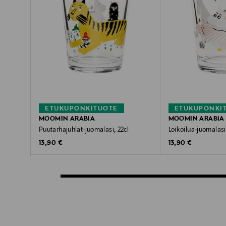
ETUKUPONKITUOTE
ETUKUPONKI
MOOMIN ARABIA
MOOMIN ARABIA
Puutarhajuhlat-juomalasi, 22cl
Loikoilua-juomalasi
Original Price
Original Price
13,90 €
13,90 €