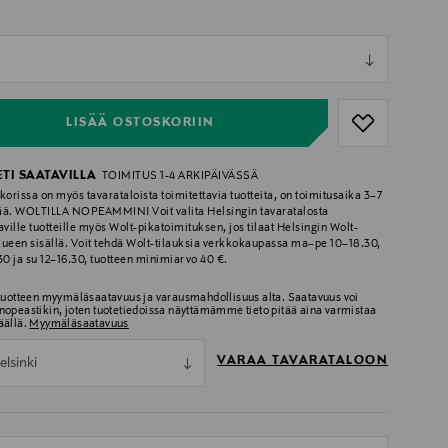
ull
L
ull
LISÄÄ OSTOSKORIIN
ETI SAATAVILLA
TOIMITUS 1-4 ARKIPÄIVÄSSÄ
korissa on myös tavarataloista toimitettavia tuotteita, on toimitusaika 3–7
ää. WOLTILLA NOPEAMMIN! Voit valita Helsingin tavaratalosta
aville tuotteille myös Wolt-pikatoimituksen, jos tilaat Helsingin Wolt-
lueen sisällä. Voit tehdä Wolt-tilauksia verkkokaupassa ma–pe 10–18.30,
.30 ja su 12–16.30, tuotteen minimiarvo 40 €.
 tuotteen myymäläsaatavuus ja varausmahdollisuus alta. Saatavuus voi
nopeastikin, joten tuotetiedoissa näyttämämme tieto pitää aina varmistaa
äällä.
Myymäläsaatavuus
VARAA TAVARATALOON
elsinki