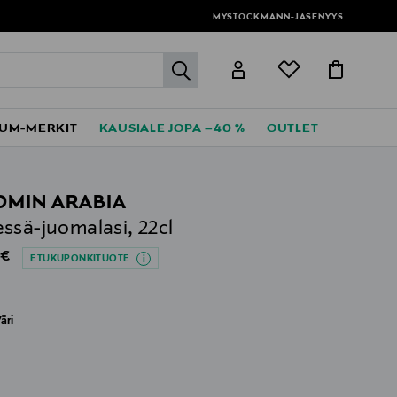
MYSTOCKMANN-JÄSENYYS
label.header.go
UM-MERKIT
KAUSIALE JOPA –40 %
OUTLET
MIN ARABIA
ssä-juomalasi, 22cl
al Price
 €
ETUKUPONKITUOTE
äri