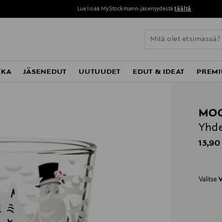
Lue lisää MyStockmann-jäsenyydestä
täältä
KKA
JÄSENEDUT
UUTUUDET
EDUT & IDEAT
PREMI
MOO
Yhde
Origin
13,90
Valitse
V