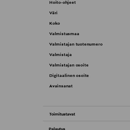
Hoito-ohjeet
Väri
Koko
Valmistusmaa
Valmistajan tuotenumero
Valmistaja
Valmistajan osoite
Digitaalinen osoite
Avainsanat
Toimitustavat
Nouto tavaratalosta
Palautus