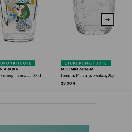
KUPONKITUOTE
ETUKUPONKITUOTE
N ARABIA
MOOMIN ARABIA
ishing -juomalasi 22 cl
Lumottu Metsä -juomalasi, 2kpl
 Price
Original Price
29,90 €