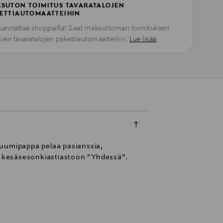
SUTON TOIMITUS TAVARATALOJEN
ETTIAUTOMAATTEIHIN
kannattaa shoppailla! Saat maksuttoman toimituksen
kien tavaratalojen pakettiautomaatteihin.
Lue lisää
Muumipappa pelaa pasianssia,
1 kesäsesonkiastiastoon ”Yhdessä”.