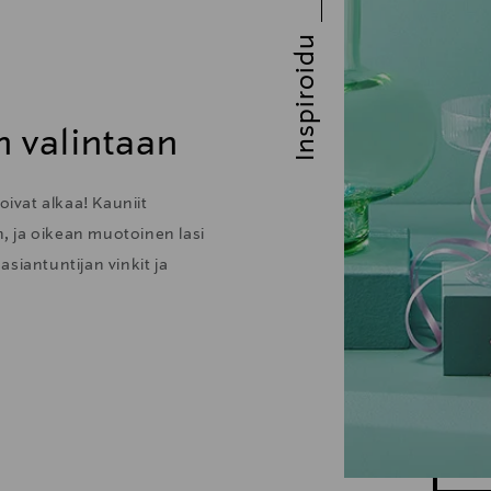
Inspiroidu
n valintaan
oivat alkaa! Kauniit
n, ja oikean muotoinen lasi
siantuntijan vinkit ja