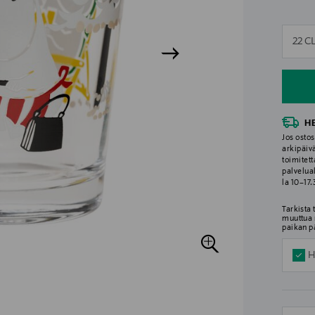
n
22 C
n
H
Jos ostos
arkipäiv
toimitett
palvelua
la 10–17
Tarkista
muuttua 
paikan p
H