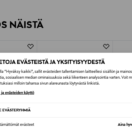
inen tilaukseesi. Voit palauttaa tilaamasi tuotteen 30 vuorokauden ku
0,00 € – 4,90 €
rvitse ilmoittaa palautuksesta etukäteen.
ÖS NÄISTÄ
7,90 €–50,00 € kuljetusyhtiöstä ja 
Alk. 6,90 €, kun toimitus on saatavi
IETOJA EVÄSTEISTÄ JA YKSITYISYYDESTÄ
la “Hyväksy kaikki”, sallit evästeiden tallentamisen laitteellesi sisällön ja maino
tia, sosiaalisen median ominaisuuksia sekä liikenteen analysointia varten. Voit 
uksiasi milloin tahansa sivun alareunasta löytyvästä linkistä.
 ja evästeiden käyttö
SE EVÄSTERYHMIÄ
ttämättömät evästeet
Aina hyv