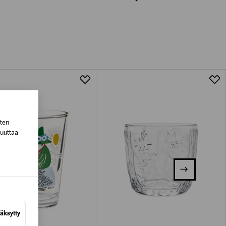
luessa tuotteen vastaanottamisesta.
tuotteen koosta riippuen
lla valittuun osoitteeseen.
sten
muuttaa
äksytty