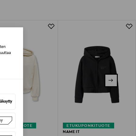
tuotteen koosta riippuen
lla valittuun osoitteeseen.
sten
muuttaa
äksytty
sy
KUPONKITUOTE
ETUKUPONKITUOTE
NLY
NAME IT