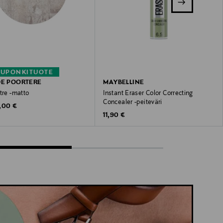
KUPONKITUOTE
DE POORTERE
MAYBELLINE
tre -matto
Instant Eraser Color Correcting
Concealer -peiteväri
inal Price
,00 €
Original Price
11,90 €