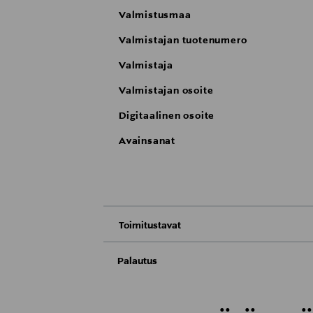
Valmistusmaa
Valmistajan tuotenumero
Valmistaja
Valmistajan osoite
Digitaalinen osoite
Avainsanat
Toimitustavat
Nouto tavaratalosta
Palautus
Meille on hyvin tärkeää, että olet tyytyvä
Toimitus automaattiin tai noutopisteeseen
Palauttaminen on maksutonta eikä sinun ta