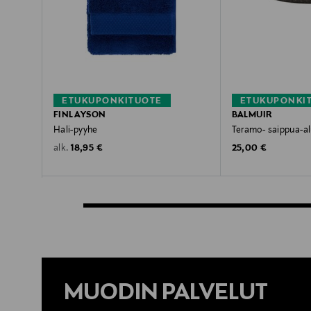
ETUKUPONKITUOTE
ETUKUPONKI
FINLAYSON
BALMUIR
Hali-pyyhe
Teramo- saippua-al
Original Price
Original Price
18,95 €
25,00 €
alk.
MUODIN PALVELUT