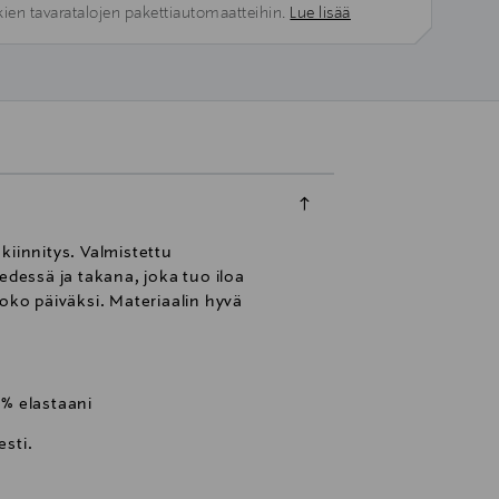
kien tavaratalojen pakettiautomaatteihin.
Lue lisää
kiinnitys. Valmistettu
edessä ja takana, joka tuo iloa
oko päiväksi. Materiaalin hyvä
 % elastaani
sti.