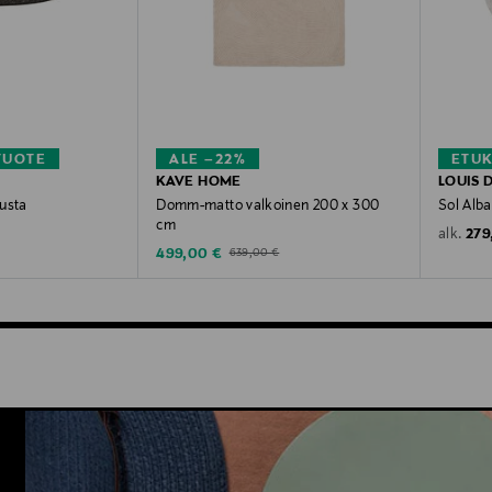
TUOTE
ALE –22%
ETU
KAVE HOME
LOUIS 
usta
Domm-matto valkoinen 200 x 300
Sol Alba
cm
Orig
279
alk.
Discounted Price
Original Price
499,00 €
639,00 €