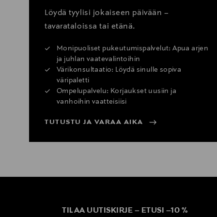
Löydä tyylisi jokaiseen päivään –
tavarataloissa tai etänä.
Monipuoliset pukeutumispalvelut: Apua arjen
ja juhlan vaatevalintoihin
Värikonsultaatio: Löydä sinulle sopiva
väripaletti
Ompelupalvelu: Korjaukset uusiin ja
vanhoihin vaatteisiisi
TUTUSTU JA VARAA AIKA
TILAA UUTISKIRJE
–
ETUSI
–
10 %