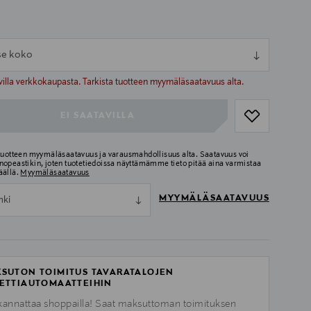
tse koko
ull
ull
villa verkkokaupasta. Tarkista tuotteen myymäläsaatavuus alta.
EI SAATAVILLA
 tuotteen myymäläsaatavuus ja varausmahdollisuus alta. Saatavuus voi
nopeastikin, joten tuotetiedoissa näyttämämme tieto pitää aina varmistaa
äällä.
Myymäläsaatavuus
MYYMÄLÄSAATAVUUS
nki
SUTON TOIMITUS TAVARATALOJEN
ETTIAUTOMAATTEIHIN
kannattaa shoppailla! Saat maksuttoman toimituksen