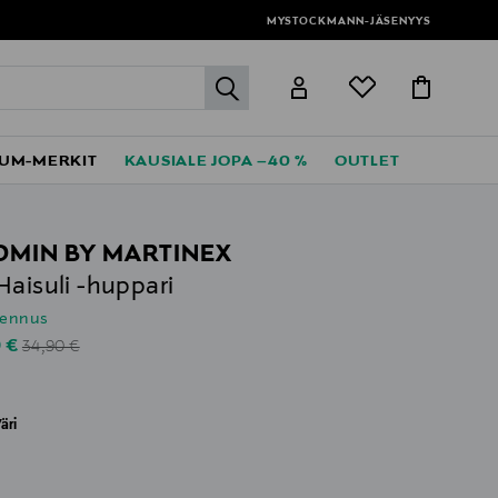
MYSTOCKMANN-JÄSENYYS
label.header.go
UM-MERKIT
KAUSIALE JOPA –40 %
OUTLET
MIN BY MARTINEX
Haisuli -huppari
lennus
Original Price
unted Price
0 €
34,90 €
äri