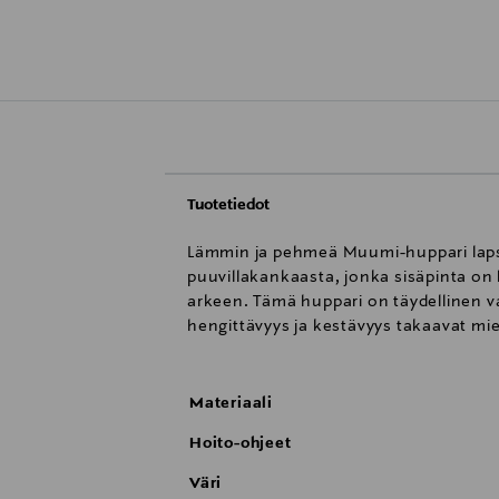
Tuotetiedot
Lämmin ja pehmeä Muumi-huppari lapsill
puuvillakankaasta, jonka sisäpinta on 
arkeen. Tämä huppari on täydellinen va
hengittävyys ja kestävyys takaavat m
Materiaali
Hoito-ohjeet
Väri