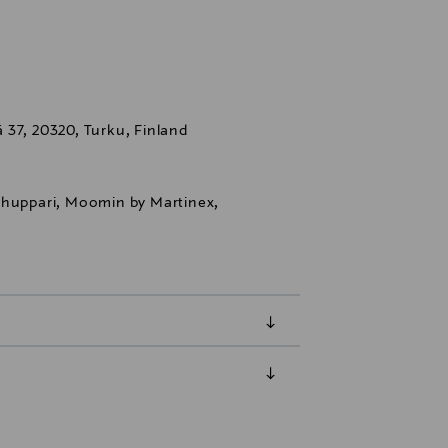
 37, 20320, Turku, Finland
 huppari, Moomin by Martinex,
luessa tuotteen vastaanottamisesta.