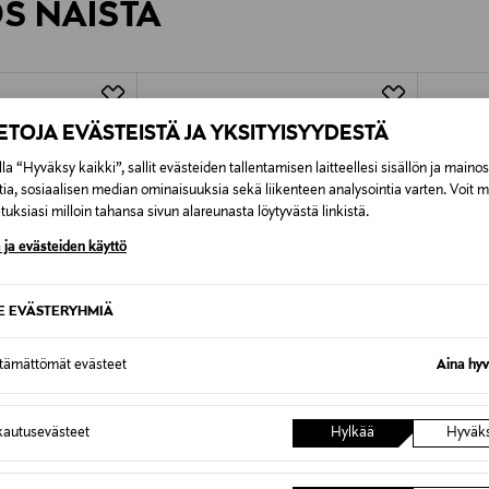
ÖS NÄISTÄ
7,90 €–50,00 € kuljetusyhtiöstä ja 
Alk. 6,90 €, kun toimitus on saatavi
IETOJA EVÄSTEISTÄ JA YKSITYISYYDESTÄ
la “Hyväksy kaikki”, sallit evästeiden tallentamisen laitteellesi sisällön ja maino
tia, sosiaalisen median ominaisuuksia sekä liikenteen analysointia varten. Voit 
uksiasi milloin tahansa sivun alareunasta löytyvästä linkistä.
 ja evästeiden käyttö
SE EVÄSTERYHMIÄ
ttämättömät evästeet
Aina hyv
autusevästeet
Hylkää
Hyväk
ALE –40%
ETU
MOOMIN BY MARTINEX
KIDS O