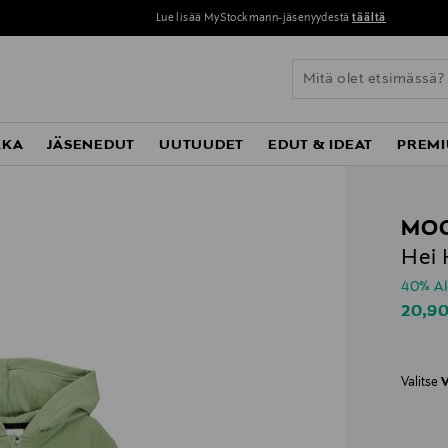
Lue lisää MyStockmann-jäsenyydestä
täältä
KKA
JÄSENEDUT
UUTUUDET
EDUT & IDEAT
PREMI
MOO
Hei 
40% A
Disco
20,9
Valitse
V