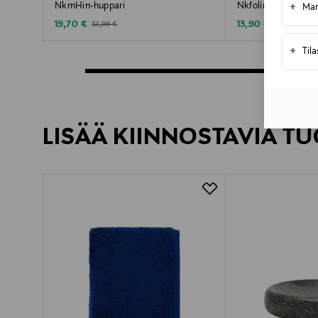
+
NkmHin-huppari
Nkfolinda-huppari
Mar
Discounted Price
Discounted Price
Original Price
Original Price
19,70 €
13,90 €
32,99 €
35,99 €
+
Til
LISÄÄ KIINNOSTAVIA TU