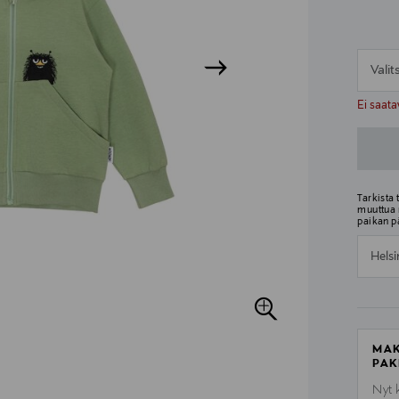
Vali
n
n
Ei saata
Tarkista
muuttua 
paikan p
Helsi
MAK
PAK
Nyt 