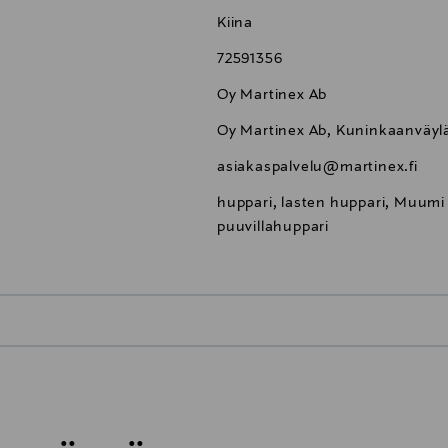
Kiina
72591356
Oy Martinex Ab
Oy Martinex Ab, Kuninkaanväylä
asiakaspalvelu@martinex.fi
huppari, lasten huppari, Muumi
puuvillahuppari
0,00 €
inen tilaukseesi. Voit palauttaa tilaamasi tuotteen 30 vuorokauden ku
0,00 € – 4,90 €
rvitse ilmoittaa palautuksesta etukäteen.