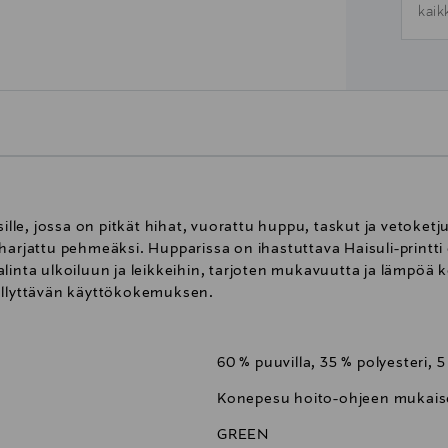
kaik
e, jossa on pitkät hihat, vuorattu huppu, taskut ja vetoketju
harjattu pehmeäksi. Hupparissa on ihastuttava Haisuli-printti 
linta ulkoiluun ja leikkeihin, tarjoten mukavuutta ja lämpöä k
iellyttävän käyttökokemuksen.
60 % puuvilla, 35 % polyesteri, 5
Konepesu hoito-ohjeen mukaise
GREEN