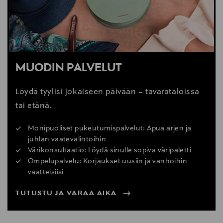
MUODIN PALVELUT
Löydä tyylisi jokaiseen päivään – tavarataloissa
tai etänä.
Monipuoliset pukeutumispalvelut: Apua arjen ja
juhlan vaatevalintoihin
Värikonsultaatio: Löydä sinulle sopiva väripaletti
Ompelupalvelu: Korjaukset uusiin ja vanhoihin
vaatteisiisi
TUTUSTU JA VARAA AIKA