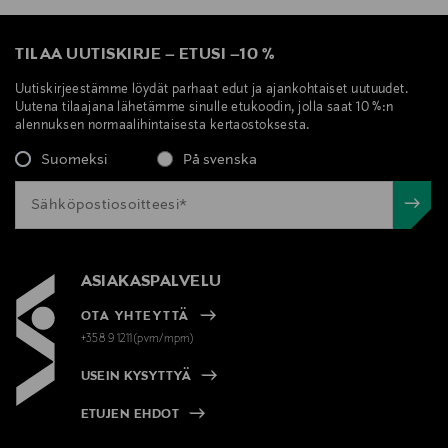
TILAA UUTISKIRJE
–
ETUSI
–
10 %
Uutiskirjeestämme löydät parhaat edut ja ajankohtaiset uutuudet.
Uutena tilaajana lähetämme sinulle etukoodin, jolla saat 10 %:n
alennuksen normaalihintaisesta kertaostoksesta.
Suomeksi
På svenska
ASIAKASPALVELU
OTA YHTEYTTÄ
+358 9 1211(pvm/mpm)
USEIN KYSYTTYÄ
ETUJEN EHDOT