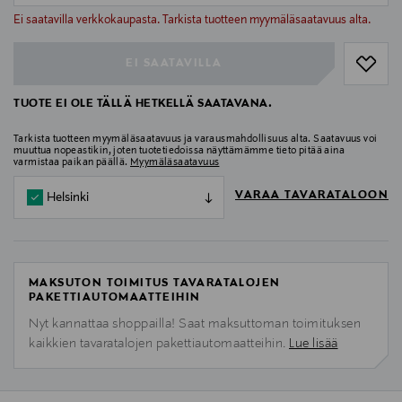
null
Ei saatavilla verkkokaupasta. Tarkista tuotteen myymäläsaatavuus alta.
EI SAATAVILLA
TUOTE EI OLE TÄLLÄ HETKELLÄ SAATAVANA.
Tarkista tuotteen myymäläsaatavuus ja varausmahdollisuus alta. Saatavuus voi
muuttua nopeastikin, joten tuotetiedoissa näyttämämme tieto pitää aina
varmistaa paikan päällä.
Myymäläsaatavuus
VARAA TAVARATALOON
Helsinki
MAKSUTON TOIMITUS TAVARATALOJEN
PAKETTIAUTOMAATTEIHIN
Nyt kannattaa shoppailla! Saat maksuttoman toimituksen
kaikkien tavaratalojen pakettiautomaatteihin.
Lue lisää