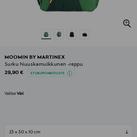
MOOMIN BY MARTINEX
Surku Nuuskamuikkunen -reppu
Original Price
29,90 €
ETUKUPONKITUOTE
Valitse
Väri
null