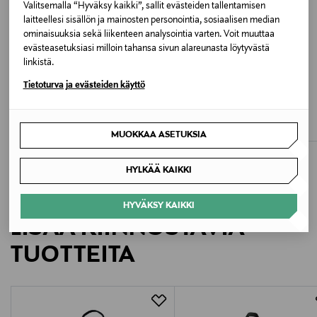
Pintapesu
Valitsemalla “Hyväksy kaikki”, sallit evästeiden tallentamisen
laitteellesi sisällön ja mainosten personointia, sosiaalisen median
ominaisuuksia sekä liikenteen analysointia varten. Voit muuttaa
Väri
evästeasetuksiasi milloin tahansa sivun alareunasta löytyvästä
GREEN
linkistä.
ETUKUPONKITUOTE
ETUKUPONKITUOTE
Tietoturva ja evästeiden käyttö
Koko
NAME IT
MOLO
Pokemon-reppu
Mio-reppu
23 x 30 x 10 cm
Original Price
Original Price
34,99 €
49,00 €
MUOKKAA ASETUKSIA
Valmistajan tuotenumero
HYLKÄÄ KAIKKI
35506803
HYVÄKSY KAIKKI
Valmistaja
LISÄÄ KIINNOSTAVIA
Oy Martinex Ab
TUOTTEITA
Valmistajan osoite
Oy Martinex Ab, Kuninkaanväylä 37, 20320, Turku,
Finland