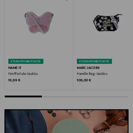
Digitaalinen osoite
asiakaspalvelu@martinex.fi
Avainsanat
Muumi, Moomin by Martinex, kangaskassi, kassi,
laukku, reppu
ETUKUPONKITUOTE
ETUKUPONKITUOTE
NAME IT
MARC JACOBS
NmfFarlula-laukku
Handle Bag -laukku
Original Price
Original Price
19,99 €
109,00 €