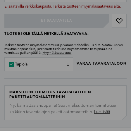
null
Ei saatavilla verkkokaupasta. Tarkista tuotteen myymäläsaatavuus alta.
EI SAATAVILLA
TUOTE EI OLE TÄLLÄ HETKELLÄ SAATAVANA.
Tarkista tuotteen myymäläsaatavuus ja varausmahdollisuus alta. Saatavuus voi
muuttua nopeastikin, joten tuotetiedoissa näyttämämme tieto pitää aina
varmistaa paikan päällä.
Myymäläsaatavuus
VARAA TAVARATALOON
Tapiola
MAKSUTON TOIMITUS TAVARATALOJEN
PAKETTIAUTOMAATTEIHIN
Nyt kannattaa shoppailla! Saat maksuttoman toimituksen
kaikkien tavaratalojen pakettiautomaatteihin.
Lue lisää