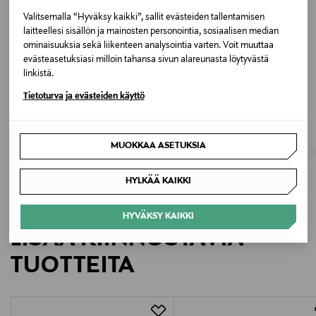
WHITE
Valitsemalla “Hyväksy kaikki”, sallit evästeiden tallentamisen
laitteellesi sisällön ja mainosten personointia, sosiaalisen median
Koko
ominaisuuksia sekä liikenteen analysointia varten. Voit muuttaa
One size
evästeasetuksiasi milloin tahansa sivun alareunasta löytyvästä
linkistä.
ETUKUPONKITUOTE
ETUKUPONKITUOTE
Valmistusmaa
Tietoturva ja evästeiden käyttö
NAME IT
MARC JACOBS
NmfFarlula-laukku
Handle Bag -laukku
Kiina
Original Price
Original Price
19,99 €
109,00 €
MUOKKAA ASETUKSIA
Valmistajan tuotenumero
6416844166453
HYLKÄÄ KAIKKI
Valmistaja
HYVÄKSY KAIKKI
LISÄÄ KIINNOSTAVIA
Oy Martinex Ab
TUOTTEITA
Valmistajan osoite
Oy Martinex Ab, Kuninkaanväylä 37, 20320, Turku,
Finland