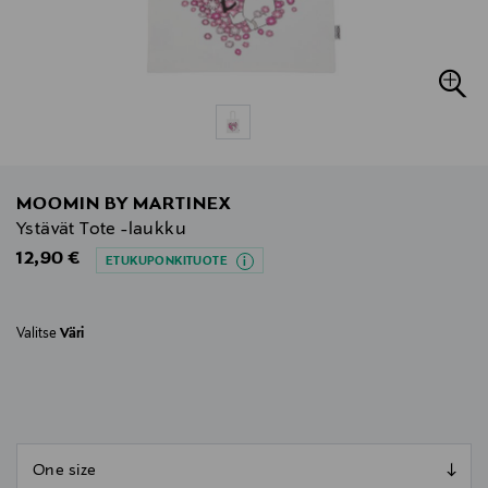
MOOMIN BY MARTINEX
Ystävät Tote -laukku
Original Price
12,90 €
ETUKUPONKITUOTE
Valitse
Väri
null