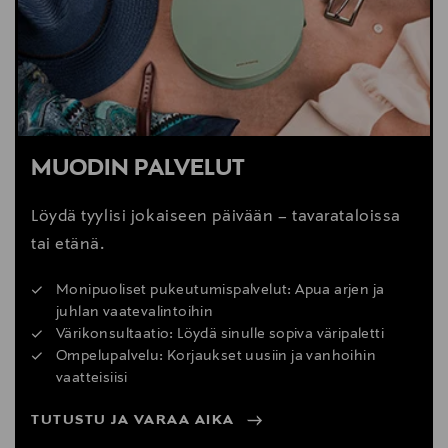
MUODIN PALVELUT
Löydä tyylisi jokaiseen päivään – tavarataloissa
tai etänä.
Monipuoliset pukeutumispalvelut: Apua arjen ja
juhlan vaatevalintoihin
Värikonsultaatio: Löydä sinulle sopiva väripaletti
Ompelupalvelu: Korjaukset uusiin ja vanhoihin
vaatteisiisi
TUTUSTU JA VARAA AIKA