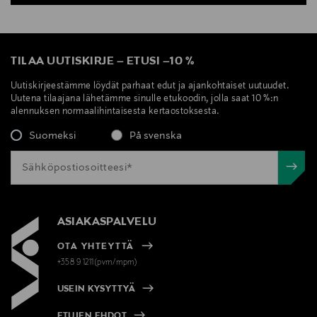
TILAA UUTISKIRJE
–
ETUSI
–
10 %
Uutiskirjeestämme löydät parhaat edut ja ajankohtaiset uutuudet.
Uutena tilaajana lähetämme sinulle etukoodin, jolla saat 10 %:n
alennuksen normaalihintaisesta kertaostoksesta.
Suomeksi
På svenska
ASIAKASPALVELU
OTA YHTEYTTÄ
+358 9 1211(pvm/mpm)
USEIN KYSYTTYÄ
ETUJEN EHDOT