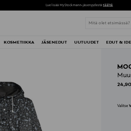
Lue lisää MyStockmann-jäsenyydestä
täältä
KOSMETIIKKA
JÄSENEDUT
UUTUUDET
EDUT & ID
MO
Muu
Origin
24,90
Valitse
V