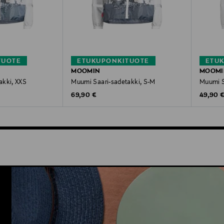
TUOTE
ETUKUPONKITUOTE
ETU
MOOMIN
MOOMI
akki, XXS
Muumi Saari-sadetakki, S-M
Muumi S
Original Price
Original
69,90 €
49,90 