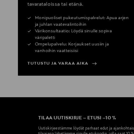
tavarataloissa tai etänä.
Monipuoliset pukeutumispalvelut: Apua arjen
ja juhlan vaatevalintoihin
Värikonsultaatio: Löydä sinulle sopiva
väripaletti
Ompelupalvelu: Korjaukset uusiin ja
vanhoihin vaatteisiisi
TUTUSTU JA VARAA AIKA
TILAA UUTISKIRJE
–
ETUSI
–
10 %
Uutiskirjeestämme löydät parhaat edut ja ajankohtai
tilaajana lähetämme sinulle etukoodin, jolla saat 10 