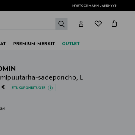
MYSTOCKMANN-JÄSENYYS
label.header.go
EAT
PREMIUM-MERKIT
OUTLET
OMIN
mipuutarha-sadeponcho, L
al Price
 €
ETUKUPONKITUOTE
äri