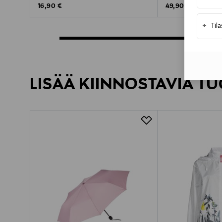
Original Price
Original Price
16,90 €
49,90 €
+
Til
LISÄÄ KIINNOSTAVIA TU