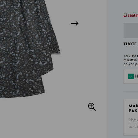
n
n
Ei saata
TUOTE 
Tarkista
muuttua 
paikan p
H
MAK
PAK
Nyt 
kaik