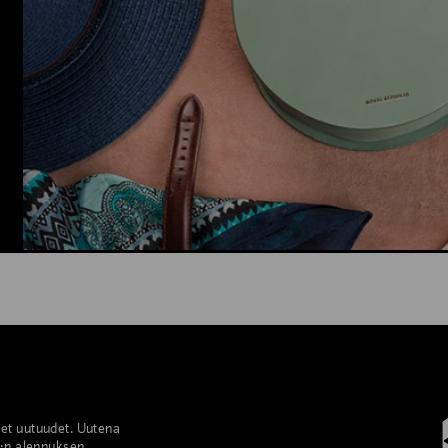
set uutuudet. Uutena
%:n alennuksen