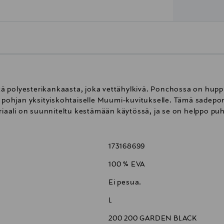
ä polyesterikankaasta, joka vettähylkivä. Ponchossa on hupp
en pohjan yksityiskohtaiselle Muumi-kuvitukselle. Tämä sade
eriaali on suunniteltu kestämään käytössä, ja se on helppo puh
173168699
100 % EVA
Ei pesua.
L
200 200 GARDEN BLACK