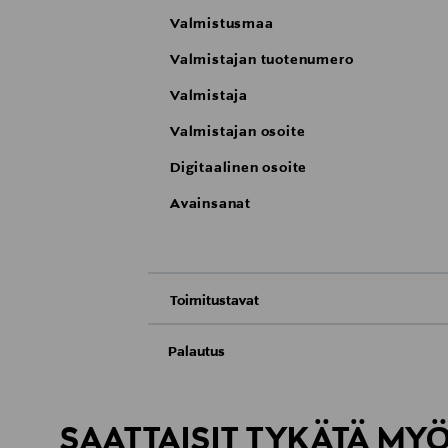
Valmistusmaa
Valmistajan tuotenumero
Valmistaja
Valmistajan osoite
Digitaalinen osoite
Avainsanat
Toimitustavat
Nouto tavaratalosta
Palautus
Meille on hyvin tärkeää, että olet tyytyvä
Toimitus automaattiin tai noutopisteeseen
Palauttaminen on maksutonta eikä sinun ta
SAATTAISIT TYKÄTÄ MY
LUE TARKEMMAT PALAUTUSOHJEET