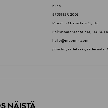
Kiina
8705M5R-200L
Moomin Characters Oy Ltd
Salmisaarenranta 7 M, 00180 He
hello@moomin.com
poncho, sadetakki, sadevaate, 
0,00 €
inen tilaukseesi. Voit palauttaa tilaamasi tuotteen 30 vuorokauden ku
0,00 € – 4,90 €
rvitse ilmoittaa palautuksesta etukäteen.
ÖS NÄISTÄ
7,90 €–50,00 € kuljetusyhtiöstä ja 