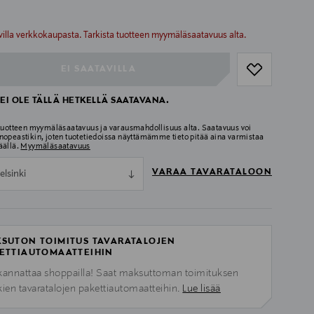
ull
ull
villa verkkokaupasta. Tarkista tuotteen myymäläsaatavuus alta.
EI SAATAVILLA
EI OLE TÄLLÄ HETKELLÄ SAATAVANA.
 tuotteen myymäläsaatavuus ja varausmahdollisuus alta. Saatavuus voi
nopeastikin, joten tuotetiedoissa näyttämämme tieto pitää aina varmistaa
äällä.
Myymäläsaatavuus
VARAA TAVARATALOON
elsinki
SUTON TOIMITUS TAVARATALOJEN
ETTIAUTOMAATTEIHIN
kannattaa shoppailla! Saat maksuttoman toimituksen
kien tavaratalojen pakettiautomaatteihin.
Lue lisää