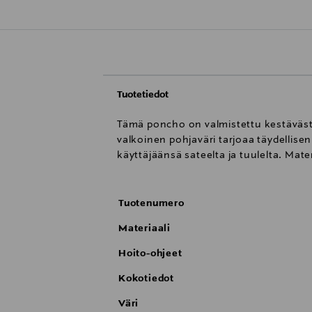
Tuotetiedot
Tämä poncho on valmistettu kestäväst
valkoinen pohjaväri tarjoaa täydellis
käyttäjäänsä sateelta ja tuulelta. Mat
Tuotenumero
Materiaali
Hoito-ohjeet
Kokotiedot
Väri