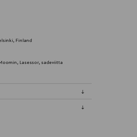
lsinki, Finland
Moomin, Lasessor, sadeviitta
luessa tuotteen vastaanottamisesta.
tuotteen koosta riippuen