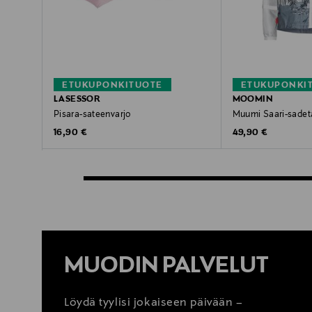
ETUKUPONKITUOTE
ETUKUPONKI
LASESSOR
MOOMIN
Pisara-sateenvarjo
Muumi Saari-sadet
Original Price
Original Price
16,90 €
49,90 €
MUODIN PALVELUT
Löydä tyylisi jokaiseen päivään –