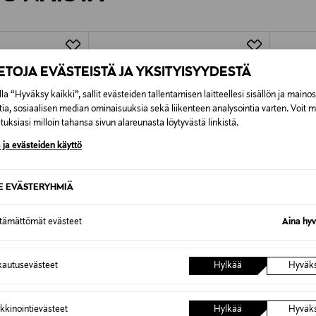
Alk. 6,90 €, kun toimitus on saatavi
IETOJA EVÄSTEISTÄ JA YKSITYISYYDESTÄ
la “Hyväksy kaikki”, sallit evästeiden tallentamisen laitteellesi sisällön ja maino
tia, sosiaalisen median ominaisuuksia sekä liikenteen analysointia varten. Voit 
uksiasi milloin tahansa sivun alareunasta löytyvästä linkistä.
 ja evästeiden käyttö
SE EVÄSTERYHMIÄ
ttämättömät evästeet
Aina hyv
autusevästeet
Hylkää
Hyväk
TUOTE
ETUKUPONKITUOTE
ETU
MOOMIN
MOOMI
akki, XXS
Muumi Saari-sadetakki, S-M
Muumi S
kkinointievästeet
Hylkää
Hyväk