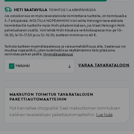
HETI SAATAVILLA
TOIMITUS 1-4 ARKIPÄIVÄSSÄ
Jos ostoskorissa on myös tavarataloista toimitettavia tuotteita, on toimitusaika
3–7 arkipäivää. WOLTILLA NOPEAMMIN! Voit valita Helsingin tavaratalosta
toimitettaville tuotteille myös Wolt-pikatoimituksen, jos tilaat Helsingin Wolt-
palvelualueen sisällä. Voit tehdä Wolt-tilauksia verkkokaupassa ma–pe 10–
18.30, la 10–17.30 ja su 12–16.30, tuotteen minimiarvo 40 €.
Tarkista tuotteen myymäläsaatavuus ja varausmahdollisuus alta. Saatavuus voi
muuttua nopeastikin, joten tuotetiedoissa näyttämämme tieto pitää aina
varmistaa paikan päällä.
Myymäläsaatavuus
VARAA TAVARATALOON
Helsinki
MAKSUTON TOIMITUS TAVARATALOJEN
PAKETTIAUTOMAATTEIHIN
Nyt kannattaa shoppailla! Saat maksuttoman toimituksen
kaikkien tavaratalojen pakettiautomaatteihin.
Lue lisää