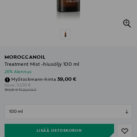
MOROCCANOIL
Treatment Mist -hiusöljy 100 ml
26% Alennus
Discounted Price
39,00 €
MyStockmann-hinta
Original Price
52,50 €
Norm.
390,00 €/1l
525,00 €/1l
null
null
LISÄÄ OSTOSKORIIN