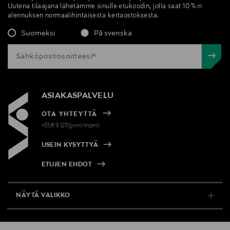
Uutena tilaajana lähetämme sinulle etukoodin, jolla saat 10 %:n
alennuksen normaalihintaisesta kertaostoksesta.
Suomeksi
På svenska
ASIAKASPALVELU
OTA YHTEYTTÄ
+358 9 1211(pvm/mpm)
USEIN KYSYTTYÄ
ETUJEN EHDOT
NÄYTÄ VALIKKO
TUKI & INFO