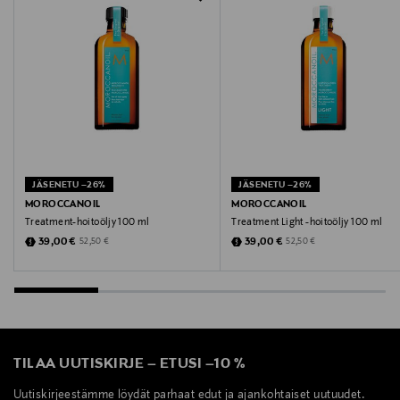
hiusöljy, hiussuihke, hiusöljysuihke, Moroccanoil,
hiustenhoitotuote, hiukset
JÄSENETU –26%
JÄSENETU –26%
MOROCCANOIL
MOROCCANOIL
Treatment-hoitoöljy 100 ml
Treatment Light -hoitoöljy 100 ml
Discounted Price
Discounted Price
Original Price
Original Price
39,00 €
39,00 €
52,50 €
52,50 €
TILAA UUTISKIRJE
–
ETUSI
–
10 %
Uutiskirjeestämme löydät parhaat edut ja ajankohtaiset uutuudet.