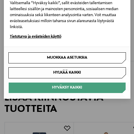
Valitsemalla “Hyväksy kaikki”, sallit evästeiden tallentamisen
109 BRIGHT WHITE
laitteellesi sisällön ja mainosten personointia, sosiaalisen median
ominaisuuksia sekä liikenteen analysointia varten. Voit muuttaa
evästeasetuksiasi milloin tahansa sivun alareunasta löytyvästä
Valmistusmaa
linkistä.
Turkki
Tietoturva ja evästeiden käyttö
ALE –40%
ALE –40%
MSCH COPENHAGEN
MAC JEANS
Valmistajan tuotenumero
MschLio-housut
Dream Wide -farkut
Discounted Price
Discounted Price
Original Price
Original Price
53,90 €
77,40 €
89,95 €
129,95 €
MUOKKAA ASETUKSIA
178560
HYLKÄÄ KAIKKI
Valmistaja
MOS MOSH
HYVÄKSY KAIKKI
LISÄÄ KIINNOSTAVIA
Valmistajan osoite
TUOTTEITA
Ejlersvej 24, 6000 Kolding, Denmark
Digitaalinen osoite
info@mosmosh.com