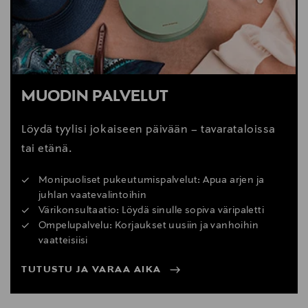
MUODIN PALVELUT
Löydä tyylisi jokaiseen päivään – tavarataloissa
tai etänä.
Monipuoliset pukeutumispalvelut: Apua arjen ja
juhlan vaatevalintoihin
Värikonsultaatio: Löydä sinulle sopiva väripaletti
Ompelupalvelu: Korjaukset uusiin ja vanhoihin
vaatteisiisi
TUTUSTU JA VARAA AIKA