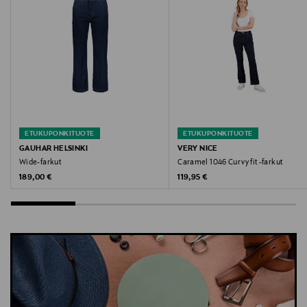
Avainsanat
farkut, naisten farkut, denim, joustavat farkut, MOS
MOSH, pehmeät farkut
ETUKUPONKITUOTE
ETUKUPONKITUOTE
GAUHAR HELSINKI
VERY NICE
Wide-farkut
Caramel 1046 Curvy fit -farkut
Original Price
Original Price
189,00 €
119,95 €