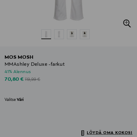
MOS MOSH
MMAshley Deluxe -farkut
41% Alennus
Original Price
Discounted Price
70,80 €
119,99 €
Valitse
Väri
LÖYDÄ OMA KOKOSI