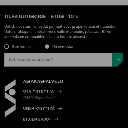
TILAA UUTISKIRJE
–
ETUSI
–
10 %
Uutiskirjeestämme löydät parhaat edut ja ajankohtaiset uutuudet.
Uutena tilaajana lähetämme sinulle etukoodin, jolla saat 10 %:n
alennuksen normaalihintaisesta kertaostoksesta.
Suomeksi
På svenska
ASIAKASPALVELU
OTA YHTEYTTÄ
+358 9 1211(pvm/mpm)
USEIN KYSYTTYÄ
ETUJEN EHDOT