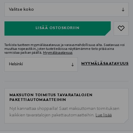
null
null
LISÄÄ OSTOSKORIIN
Tarkista tuotteen myymäläsaatavuus ja varausmahdollisuus alta. Saatavuus voi
muuttua nopeastikin, joten tuotetiedoissa näyttämämme tieto pitää aina
varmistaa paikan päällä.
Myymäläsaatavuus
MYYMÄLÄSAATAVUUS
Helsinki
MAKSUTON TOIMITUS TAVARATALOJEN
PAKETTIAUTOMAATTEIHIN
Nyt kannattaa shoppailla! Saat maksuttoman toimituksen
kaikkien tavaratalojen pakettiautomaatteihin.
Lue lisää