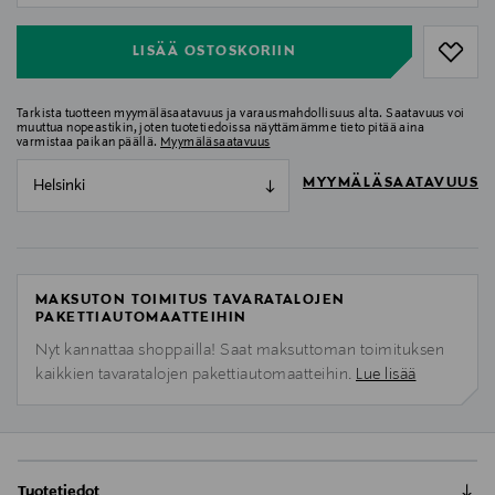
LISÄÄ OSTOSKORIIN
Tarkista tuotteen myymäläsaatavuus ja varausmahdollisuus alta. Saatavuus voi
muuttua nopeastikin, joten tuotetiedoissa näyttämämme tieto pitää aina
varmistaa paikan päällä.
Myymäläsaatavuus
MYYMÄLÄSAATAVUUS
Helsinki
MAKSUTON TOIMITUS TAVARATALOJEN
PAKETTIAUTOMAATTEIHIN
Nyt kannattaa shoppailla! Saat maksuttoman toimituksen
kaikkien tavaratalojen pakettiautomaatteihin.
Lue lisää
Tuotetiedot