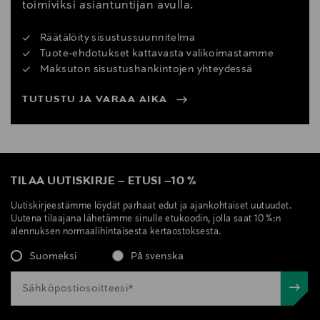
toimiviksi asiantuntijan avulla.
Räätälöity sisustussuunnitelma
Tuote-ehdotukset kattavasta valikoimastamme
Maksuton sisustushankintojen yhteydessä
TUTUSTU JA VARAA AIKA
TILAA UUTISKIRJE
–
ETUSI
–
10 %
Uutiskirjeestämme löydät parhaat edut ja ajankohtaiset uutuudet.
Uutena tilaajana lähetämme sinulle etukoodin, jolla saat 10 %:n
alennuksen normaalihintaisesta kertaostoksesta.
Suomeksi
På svenska