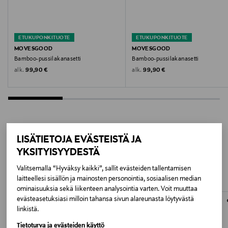
Valmistusmaa
Kiina
ETUKUPONKITUOTE
ETUKUPONKITUOTE
Valmistajan tuotenumero
MOVESGOOD
MOVESGOOD
Bamboo-pussilakanasetti
Bamboo-pussilakanasetti
77350106636343
Original Price
Original Price
alk.
alk.
99,90 €
99,90 €
Valmistaja
Movesgood AB
Valmistajan osoite
LISÄTIETOJA EVÄSTEISTÄ JA
LISÄÄ KIINNOSTAVIA
Movesgood/Lean Retail Int, Box 5,178 21 Ekerö,
YKSITYISYYDESTÄ
Stockholm, Sweden
TUOTTEITA
Valitsemalla “Hyväksy kaikki”, sallit evästeiden tallentamisen
laitteellesi sisällön ja mainosten personointia, sosiaalisen median
Digitaalinen osoite
ominaisuuksia sekä liikenteen analysointia varten. Voit muuttaa
evästeasetuksiasi milloin tahansa sivun alareunasta löytyvästä
info@movesgood.com
linkistä.
Avainsanat
Tietoturva ja evästeiden käyttö