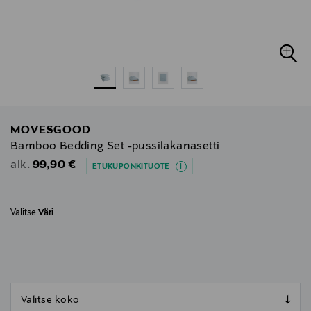
MOVESGOOD
Bamboo Bedding Set -pussilakanasetti
Original Price
99,90 €
alk.
ETUKUPONKITUOTE
Valitse
Väri
null
null