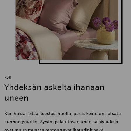
Koti
Yhdeksän askelta ihanaan
uneen
Kun haluat pitää itsestäsi huolta, paras keino on satsata
kunnon yöuniin. Syvän, palauttavan unen salaisuuksia
ovat muun muassa rentouttavat iltarutiinit sekä