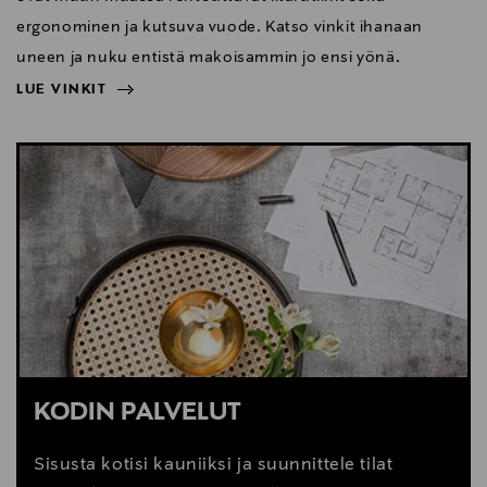
ergonominen ja kutsuva vuode. Katso vinkit ihanaan
uneen ja nuku entistä makoisammin jo ensi yönä.
LUE VINKIT
NÄYTÄ VÄHEMMÄN
LUE VINKIT
KODIN PALVELUT
Sisusta kotisi kauniiksi ja suunnittele tilat