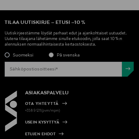
TILAA UUTISKIRJE
–
ETUSI
–
10 %
Uutiskirjeestämme löydät parhaat edut ja ajankohtaiset uutuudet.
Uutena tilaajana lähetämme sinulle etukoodin, jolla saat 10 %:n
alennuksen normaalihintaisesta kertaostoksesta.
Suomeksi
På svenska
ASIAKASPALVELU
OTA YHTEYTTÄ
+358 9 1211(pvm/mpm)
USEIN KYSYTTYÄ
ETUJEN EHDOT