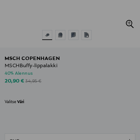
MSCH COPENHAGEN
MSCHBuffy-lippalakki
40% Alennus
Original Price
Discounted Price
20,90 €
34,95 €
Valitse
Väri