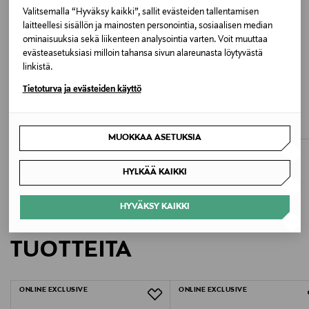
Käsinpesu, ei valkaisua, ei rumpukuivausta,
Valitsemalla “Hyväksy kaikki”, sallit evästeiden tallentamisen
kemiallinen pesu sallittu
laitteellesi sisällön ja mainosten personointia, sosiaalisen median
ominaisuuksia sekä liikenteen analysointia varten. Voit muuttaa
Väri
evästeasetuksiasi milloin tahansa sivun alareunasta löytyvästä
linkistä.
MID BLUE WASH
ALE –40%
ETUKUPONKITUOTE
Tietoturva ja evästeiden käyttö
POLO RALPH LAUREN
POLO RALPH LAUREN
Koko
Lippalakki
Bear-lippalakki
Discounted Price
Original Price
Original Price
69,00 €
115,00 €
115,00 €
ONE
MUOKKAA ASETUKSIA
Valmistusmaa
HYLKÄÄ KAIKKI
Kiina
HYVÄKSY KAIKKI
LISÄÄ KIINNOSTAVIA
Valmistajan tuotenumero
TUOTTEITA
19912
Valmistaja
ONLINE EXCLUSIVE
ONLINE EXCLUSIVE
Moss Copenhagen A/S