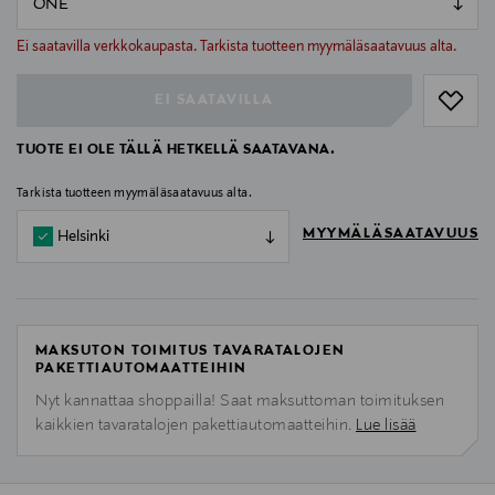
null
null
Ei saatavilla verkkokaupasta. Tarkista tuotteen myymäläsaatavuus alta.
EI SAATAVILLA
TUOTE EI OLE TÄLLÄ HETKELLÄ SAATAVANA.
Tarkista tuotteen myymäläsaatavuus alta.
MYYMÄLÄSAATAVUUS
Helsinki
MAKSUTON TOIMITUS TAVARATALOJEN
PAKETTIAUTOMAATTEIHIN
Nyt kannattaa shoppailla! Saat maksuttoman toimituksen
kaikkien tavaratalojen pakettiautomaatteihin.
Lue lisää