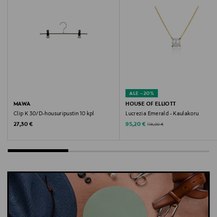
Valmistajan osoite
Artvej 1, 7100 Vejle, Denmark
Digitaalinen osoite
info@mschcopenhagen.com
ALE –20%
Avainsanat
MAWA
HOUSE OF ELLIOTT
Clip K 30/D-housuripustin 10 kpl
Lucrezia Emerald - Kaulakoru
farkkulippalakki, hattu, denim, puuvilla, MSCH
Original Price
Discounted Price
Original Price
27,30 €
95,20 €
119,00 €
Copenhagen