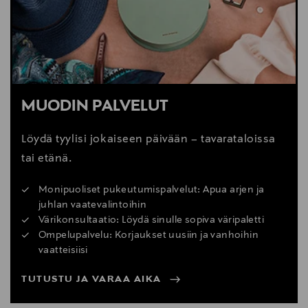
MUODIN PALVELUT
Löydä tyylisi jokaiseen päivään – tavarataloissa
tai etänä.
Monipuoliset pukeutumispalvelut: Apua arjen ja
juhlan vaatevalintoihin
Värikonsultaatio: Löydä sinulle sopiva väripaletti
Ompelupalvelu: Korjaukset uusiin ja vanhoihin
vaatteisiisi
TUTUSTU JA VARAA AIKA