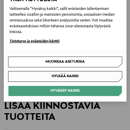
Valmistusmaa
Valitsemalla “Hyväksy kaikki”, sallit evästeiden tallentamisen
Kiina
laitteellesi sisällön ja mainosten personointia, sosiaalisen median
ominaisuuksia sekä liikenteen analysointia varten. Voit muuttaa
evästeasetuksiasi milloin tahansa sivun alareunasta löytyvästä
Valmistajan tuotenumero
linkistä.
19649
Tietoturva ja evästeiden käyttö
ALE –40%
ALE –40%
Valmistaja
MAX MARA MM
OBJECT
MmlCanneti-housut
ObjMolly-liivi
Moss Copenhagen A/S
MUOKKAA ASETUKSIA
Discounted Price
Discounted Price
Original Price
Original Price
129,00 €
26,90 €
215,00 €
44,99 €
Valmistajan osoite
HYLKÄÄ KAIKKI
Artvej 1, 7100 Vejle, Denmark
HYVÄKSY KAIKKI
Digitaalinen osoite
LISÄÄ KIINNOSTAVIA
info@mschcopenhagen.com
TUOTTEITA
Avainsanat