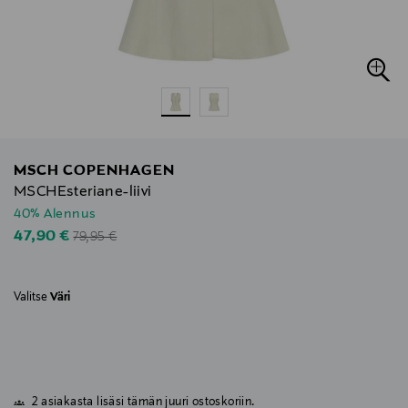
MSCH COPENHAGEN
MSCHEsteriane-liivi
40% Alennus
Original Price
Discounted Price
47,90 €
79,95 €
Valitse
Väri
2 asiakasta lisäsi tämän juuri ostoskoriin.