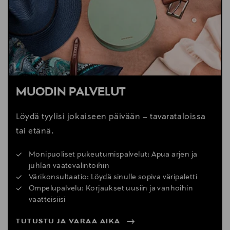
MUODIN PALVELUT
Löydä tyylisi jokaiseen päivään – tavarataloissa
tai etänä.
Monipuoliset pukeutumispalvelut: Apua arjen ja
juhlan vaatevalintoihin
Värikonsultaatio: Löydä sinulle sopiva väripaletti
Ompelupalvelu: Korjaukset uusiin ja vanhoihin
vaatteisiisi
TUTUSTU JA VARAA AIKA