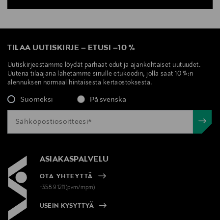
TILAA UUTISKIRJE
–
ETUSI
–
10 %
Uutiskirjeestämme löydät parhaat edut ja ajankohtaiset uutuudet.
Uutena tilaajana lähetämme sinulle etukoodin, jolla saat 10 %:n
alennuksen normaalihintaisesta kertaostoksesta.
Suomeksi
På svenska
ASIAKASPALVELU
OTA YHTEYTTÄ
+358 9 1211(pvm/mpm)
USEIN KYSYTTYÄ