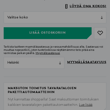
LÖYDÄ OMA KOKOSI
null
null
LISÄÄ OSTOSKORIIN
Tarkista tuotteen myymäläsaatavuus ja varausmahdollisuus alta. Saatavuus voi
muuttua nopeastikin, joten tuotetiedoissa näyttämämme tieto pitää aina
varmistaa paikan päällä.
Myymäläsaatavuus
MYYMÄLÄSAATAVUUS
Helsinki
MAKSUTON TOIMITUS TAVARATALOJEN
PAKETTIAUTOMAATTEIHIN
Nyt kannattaa shoppailla! Saat maksuttoman toimituksen
kaikkien tavaratalojen pakettiautomaatteihin.
Lue lisää