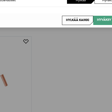
astoevästeet
Hylkää
Hyväk
HYVÄKSY 
HYLKÄÄ KAIKKI
OTTEITA