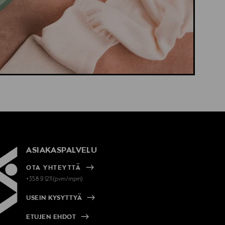
ASIAKASPALVELU
OTA YHTEYTTÄ
+358 9 1211(pvm/mpm)
USEIN KYSYTTYÄ
ETUJEN EHDOT