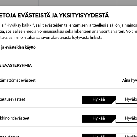
IETOJA EVÄSTEISTÄ JA YKSITYISYYDESTÄ
la “Hyväksy kaikki”, sallit evästeiden tallentamisen laitteellesi sisällön ja maino
tia, sosiaalisen median ominaisuuksia sekä liikenteen analysointia varten. Voit 
uksiasi milloin tahansa sivun alareunasta löytyvästä linkistä.
 ja evästeiden käyttö
SE EVÄSTERYHMIÄ
ttämättömät evästeet
Aina hyv
ALE 
autusevästeet
Hylkää
Hyväk
NIINMUN
NAKOA
EDITH PELLAVAMEKKO NOKI
Bianca 
Original Price
Discoun
e
145,00 €
143,92 
kkinointievästeet
Hylkää
Hyväk