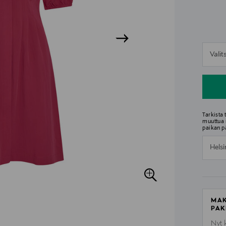
n
Vali
n
Tarkista
muuttua 
paikan p
Helsi
MAK
PAK
Nyt 