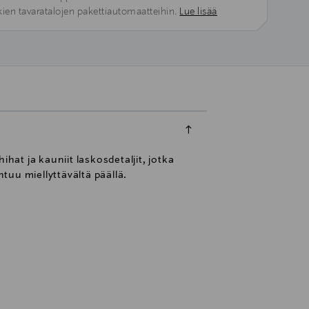
kien tavaratalojen pakettiautomaatteihin.
Lue lisää
at ja kauniit laskosdetaljit, jotka
ntuu miellyttävältä päällä.