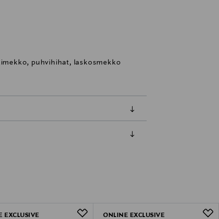
mekko, puhvihihat, laskosmekko
luessa tuotteen vastaanottamisesta.
tuotteen koosta riippuen
lla valittuun osoitteeseen.
E EXCLUSIVE
ONLINE EXCLUSIVE