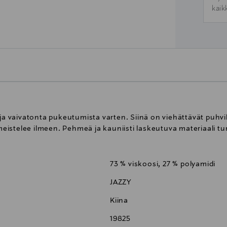
kaik
vaivatonta pukeutumista varten. Siinä on viehättävät puhvihih
imeistelee ilmeen. Pehmeä ja kauniisti laskeutuva materiaali tu
73 % viskoosi, 27 % polyamidi
JAZZY
Kiina
19825