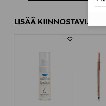
+
Til
LISÄÄ KIINNOSTAVIA TU