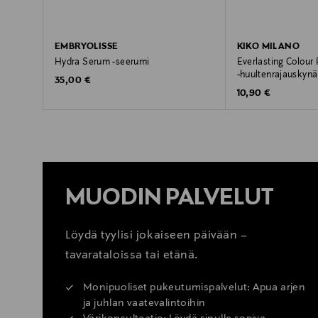
EMBRYOLISSE
KIKO MILANO
Hydra Serum -seerumi
Everlasting Colour P
-huultenrajauskynä
Original Price
35,00 €
Original Price
10,90 €
MUODIN PALVELUT
Löydä tyylisi jokaiseen päivään –
tavarataloissa tai etänä.
Monipuoliset pukeutumispalvelut: Apua arjen
ja juhlan vaatevalintoihin