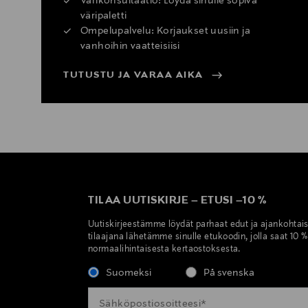
Värikonsultaatio: Löydä sinulle sopiva
väripaletti
Ompelupalvelu: Korjaukset uusiin ja
vanhoihin vaatteisiisi
TUTUSTU JA VARAA AIKA
TILAA UUTISKIRJE
–
ETUSI
–
10 %
Uutiskirjeestämme löydät parhaat edut ja ajankohtai
tilaajana lähetämme sinulle etukoodin, jolla saat 10 
normaalihintaisesta kertaostoksesta.
Suomeksi
På svenska