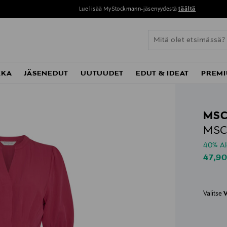
Lue lisää MyStockmann-jäsenyydestä
täältä
KKA
JÄSENEDUT
UUTUUDET
EDUT & IDEAT
PREMI
MSC
MSC
40% A
Disco
47,9
Valitse
V