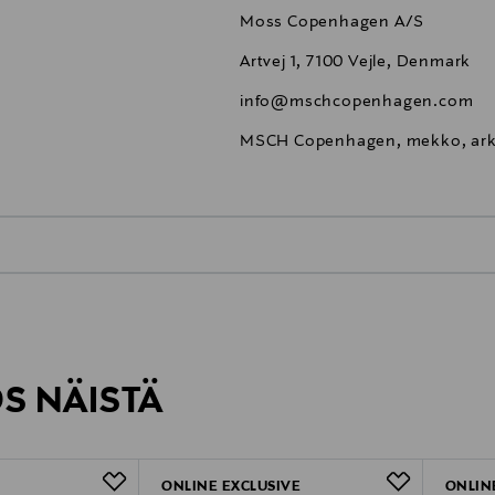
Moss Copenhagen A/S
Artvej 1, 7100 Vejle, Denmark
info@mschcopenhagen.com
MSCH Copenhagen, mekko, arki
0,00 €
inen tilaukseesi. Voit palauttaa tilaamasi tuotteen 30 vuorokauden ku
0,00 € – 4,90 €
rvitse ilmoittaa palautuksesta etukäteen.
ÖS NÄISTÄ
7,90 €–50,00 € kuljetusyhtiöstä ja 
Alk. 6,90 €, kun toimitus on saatavi
ONLINE EXCLUSIVE
ONLIN