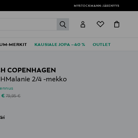
MYSTOCKMANN-JÄSENYYS
label.header.go
UM-MERKIT
KAUSIALE JOPA –40 %
OUTLET
H COPENHAGEN
HMalanie 2/4 -mekko
lennus
Original Price
unted Price
0 €
79,95 €
äri