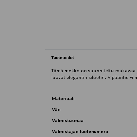
Tuotetiedot
Tämä mekko on suunniteltu mukavaa ja 
luovat elegantin siluetin. V-pääntie vi
Materiaali
Väri
Valmistusmaa
Valmistajan tuotenumero