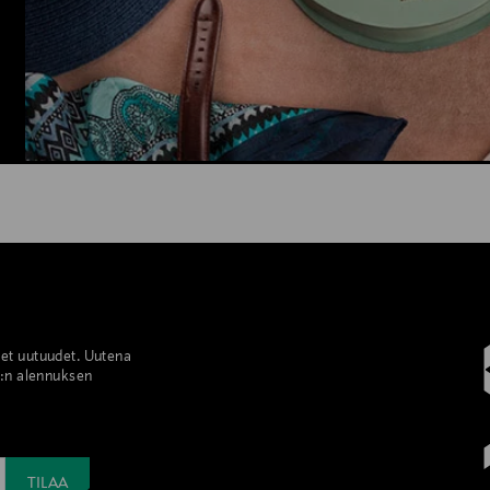
set uutuudet. Uutena
%:n alennuksen