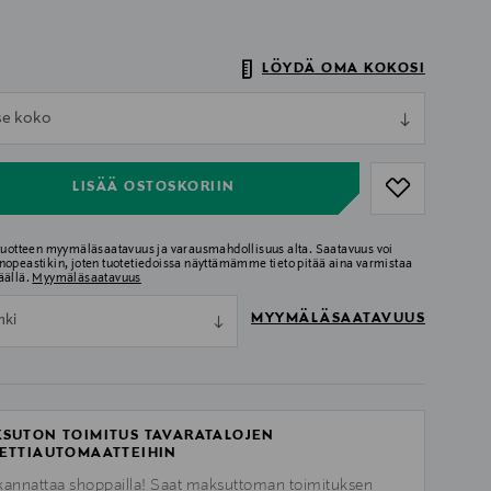
LÖYDÄ OMA KOKOSI
ull
tse koko
ull
LISÄÄ OSTOSKORIIN
 tuotteen myymäläsaatavuus ja varausmahdollisuus alta. Saatavuus voi
nopeastikin, joten tuotetiedoissa näyttämämme tieto pitää aina varmistaa
äällä.
Myymäläsaatavuus
MYYMÄLÄSAATAVUUS
nki
SUTON TOIMITUS TAVARATALOJEN
ETTIAUTOMAATTEIHIN
kannattaa shoppailla! Saat maksuttoman toimituksen