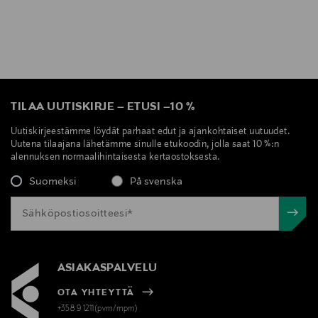
TILAA UUTISKIRJE
–
ETUSI
–
10 %
Uutiskirjeestämme löydät parhaat edut ja ajankohtaiset uutuudet.
Uutena tilaajana lähetämme sinulle etukoodin, jolla saat 10 %:n
alennuksen normaalihintaisesta kertaostoksesta.
Suomeksi
På svenska
ASIAKASPALVELU
OTA YHTEYTTÄ
+358 9 1211(pvm/mpm)