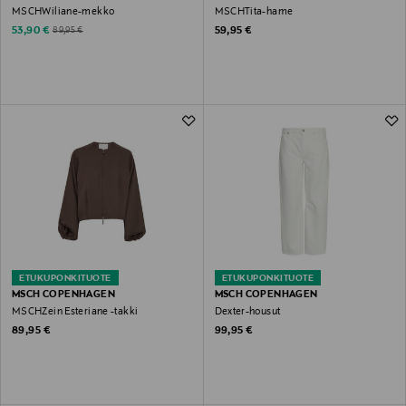
MSCHWiliane-mekko
MSCHTita-hame
Discounted Price
Original Price
Original Price
53,90 €
59,95 €
89,95 €
ETUKUPONKITUOTE
ETUKUPONKITUOTE
MSCH COPENHAGEN
MSCH COPENHAGEN
MSCHZein Esteriane -takki
Dexter-housut
Original Price
Original Price
89,95 €
99,95 €