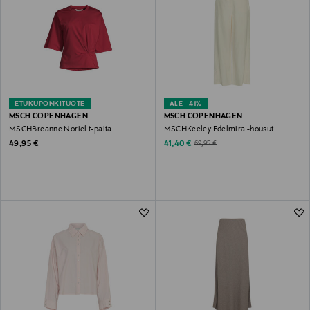
ETUKUPONKITUOTE
ALE –41%
MSCH COPENHAGEN
MSCH COPENHAGEN
MSCHBreanne Noriel t-paita
MSCHKeeley Edelmira -housut
Original Price
Discounted Price
Original Price
49,95 €
41,40 €
69,95 €