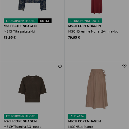
ETUKUPONKITUOTE
UUTTA
ETUKUPONKITUOTE
MSCH COPENHAGEN
MSCH COPENHAGEN
MSCHTita-paitatakki
MSCHBreanne Noriel 2/4 -mekko
Original Price
Original Price
79,95 €
79,95 €
ETUKUPONKITUOTE
ALE –41%
MSCH COPENHAGEN
MSCH COPENHAGEN
MSCHThamira 2/4 -neule
MSCHSus-hame