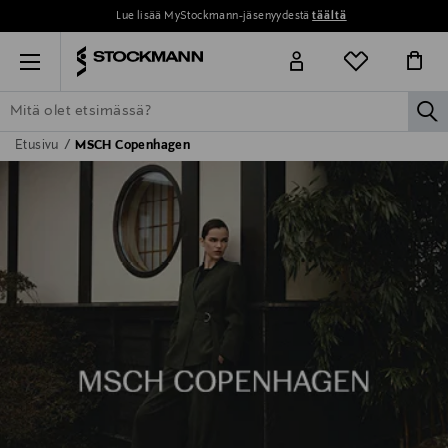
Lue lisää MyStockmann-jäsenyydestä
täältä
Menu
la
Etusivu
MSCH Copenhagen
ETSI KAIKKI
NAISET
MIEHET
LAPSET
KOTI
KOSMETIIK