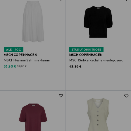
ALE –40%
ETUKUPONKITUOTE
MSCH COPENHAGEN
MSCH COPENHAGEN
MSCHNesrine Selmina -hame
MSCHSefika Rachelle -neulepusero
Discounted Price
Original Price
Original Price
53,90 €
49,95 €
89,95 €