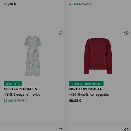
Original Price
Discounted Price
Original Price
59,95 €
41,40 €
69,95 €
ALE –41%
ETUKUPONKITUOTE
MSCH COPENHAGEN
MSCH COPENHAGEN
MSCHEvangelia-mekko
MSCHIma Q -collegepaita
Discounted Price
Original Price
Original Price
59,40 €
59,95 €
99,95 €