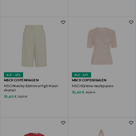
ALE –41%
ALE –41%
MSCH COPENHAGEN
MSCH COPENHAGEN
MSCHKeeley Edelmira High Waist -
MSCHZelena-neulepusero
shortsit
Discounted Price
Original Price
35,40 €
59,95 €
Discounted Price
Original Price
35,40 €
59,95 €