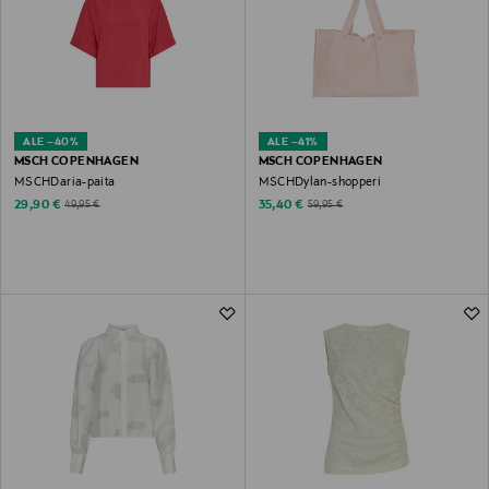
ALE –40%
ALE –41%
MSCH COPENHAGEN
MSCH COPENHAGEN
MSCHDaria-paita
MSCHDylan-shopperi
Discounted Price
Discounted Price
Original Price
Original Price
29,90 €
35,40 €
49,95 €
59,95 €