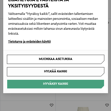
YKSITYISYYDESTÄ
Valitsemalla “Hyväksy kaikki”, sallit evästeiden tallentamisen
laitteellesi sisällön ja mainosten personointia, sosiaalisen median
ominaisuuksia sekä liikenteen analysointia varten. Voit muuttaa
evästeasetuksiasi milloin tahansa sivun alareunasta löytyvästä
linkistä.
Tietoturva ja evästeiden käyttö
MUOKKAA ASETUKSIA
ETUKUPONKITUOTE
UUTTA
ALE –40%
MSCH COPENHAGEN
MSCH COPENHAGEN
HYLKÄÄ KAIKKI
MSCHArisha Thamira -neule
MSCHDaria-mekko
Original Price
Discounted Price
Original Price
59,95 €
47,90 €
79,95 €
HYVÄKSY KAIKKI