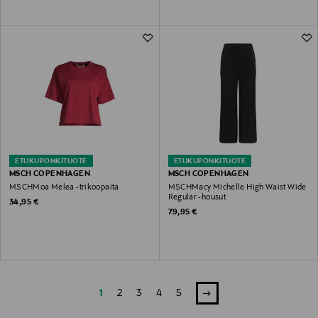
ETUKUPONKITUOTE
ETUKUPONKITUOTE
MSCH COPENHAGEN
MSCH COPENHAGEN
MSCHMoa Melea -trikoopaita
MSCHMacy Michelle High Waist Wide
Regular -housut
Original Price
34,95 €
Original Price
79,95 €
1
2
3
4
5