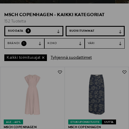
MSCH COPENHAGEN - KAIKKI KATEGORIAT
152 Tuotetta
SUODATA
3
BRÄNDI
KOKO
VÄRI
1
Tyhjennä suodattimet
Kaikki toimitusajat
152 Tuotetta
ALE –40%
ETUKUPONKITUOTE
UUTTA
MSCH COPENHAGEN
MSCH COPENHAGEN