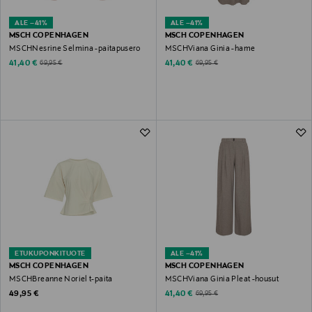
ALE –41%
ALE –41%
MSCH COPENHAGEN
MSCH COPENHAGEN
MSCHNesrine Selmina -paitapusero
MSCHViana Ginia -hame
Discounted Price
Discounted Price
Original Price
Original Price
41,40 €
41,40 €
69,95 €
69,95 €
ETUKUPONKITUOTE
ALE –41%
MSCH COPENHAGEN
MSCH COPENHAGEN
MSCHBreanne Noriel t-paita
MSCHViana Ginia Pleat -housut
Original Price
Discounted Price
Original Price
49,95 €
41,40 €
69,95 €