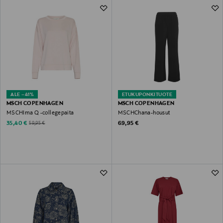
ALE –41%
ETUKUPONKITUOTE
MSCH COPENHAGEN
MSCH COPENHAGEN
MSCHIma Q -collegepaita
MSCHChana-housut
Discounted Price
Original Price
Original Price
35,40 €
69,95 €
59,95 €