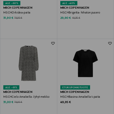
ALE –60%
ALE –40%
MSCH COPENHAGEN
MSCH COPENHAGEN
MSCHOrkidea-paita
MSCHBrigetta- hihaton pusero
Discounted Price
Discounted Price
Original Price
Original Price
31,90 €
29,90 €
79,95 €
49,95 €
ALE –61%
ETUKUPONKITUOTE
MSCH COPENHAGEN
MSCH COPENHAGEN
MSCHCielo Amabella -lyhyt mekko
MSCHBasina Amabella t-paita
Discounted Price
Original Price
Original Price
31,00 €
49,95 €
79,95 €