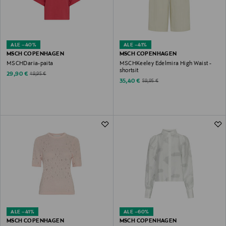
ALE –40%
ALE –41%
MSCH COPENHAGEN
MSCH COPENHAGEN
MSCHDaria-paita
MSCHKeeley Edelmira High Waist -
shortsit
Discounted Price
Original Price
29,90 €
49,95 €
Discounted Price
Original Price
35,40 €
59,95 €
ALE –41%
ALE –60%
MSCH COPENHAGEN
MSCH COPENHAGEN