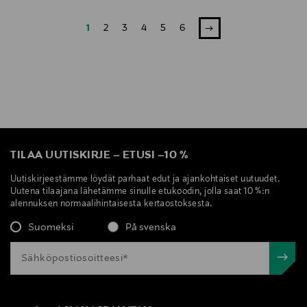
1
2
3
4
5
6
TILAA UUTISKIRJE
–
ETUSI
–
10 %
Uutiskirjeestämme löydät parhaat edut ja ajankohtaiset uutuudet.
Uutena tilaajana lähetämme sinulle etukoodin, jolla saat 10 %:n
alennuksen normaalihintaisesta kertaostoksesta.
Suomeksi
På svenska