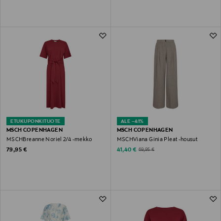
ETUKUPONKITUOTE
ALE –41%
MSCH COPENHAGEN
MSCH COPENHAGEN
MSCHBreanne Noriel 2/4 -mekko
MSCHViana Ginia Pleat -housut
Original Price
Discounted Price
Original Price
79,95 €
41,40 €
69,95 €