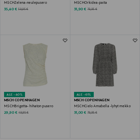
MSCHZelena-neulepusero
MSCHOrkidea-paita
Discounted Price
Discounted Price
Original Price
Original Price
35,40 €
31,90 €
59,95 €
79,95 €
ALE –40%
ALE –61%
MSCH COPENHAGEN
MSCH COPENHAGEN
MSCHBrigetta- hihaton pusero
MSCHCielo Amabella -lyhyt mekko
Discounted Price
Discounted Price
Original Price
Original Price
29,90 €
31,00 €
49,95 €
79,95 €