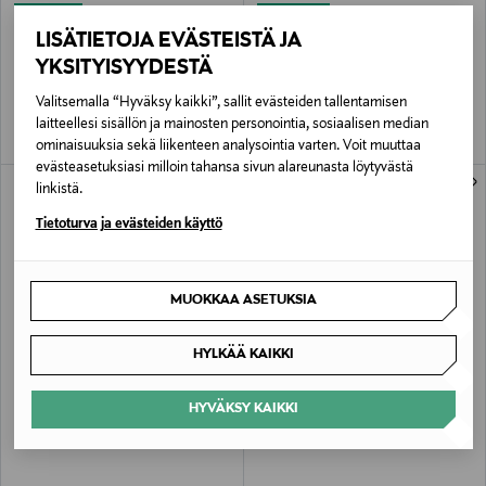
ALE –41%
ALE –40%
MSCH COPENHAGEN
MSCH COPENHAGEN
LISÄTIETOJA EVÄSTEISTÄ JA
MSCHAubree East -neule
MSCHNesrine Selmina -hame
YKSITYISYYDESTÄ
Discounted Price
Discounted Price
Original Price
Original Price
35,40 €
53,90 €
59,95 €
89,95 €
Valitsemalla “Hyväksy kaikki”, sallit evästeiden tallentamisen
laitteellesi sisällön ja mainosten personointia, sosiaalisen median
ominaisuuksia sekä liikenteen analysointia varten. Voit muuttaa
evästeasetuksiasi milloin tahansa sivun alareunasta löytyvästä
linkistä.
Tietoturva ja evästeiden käyttö
MUOKKAA ASETUKSIA
HYLKÄÄ KAIKKI
ALE –40%
ETUKUPONKITUOTE
UUTTA
MSCH COPENHAGEN
MSCH COPENHAGEN
HYVÄKSY KAIKKI
MSCHSeraphina V -mekko
MSCHRelish t-paita
Discounted Price
Original Price
Original Price
53,90 €
39,95 €
89,95 €