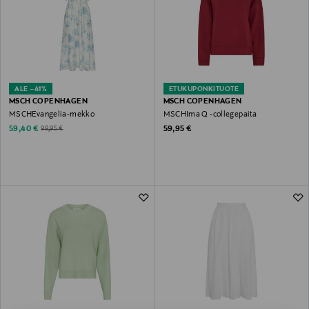
ALE –41%
ETUKUPONKITUOTE
MSCH COPENHAGEN
MSCH COPENHAGEN
MSCHEvangelia-mekko
MSCHIma Q -collegepaita
Discounted Price
Original Price
Original Price
59,40 €
59,95 €
99,95 €