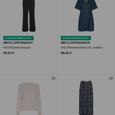
ETUKUPONKITUOTE
ETUKUPONKITUOTE
MSCH COPENHAGEN
MSCH COPENHAGEN
MSCHChana-housut
MSCHManna Alena 2/4 -mekko
Original Price
Original Price
69,95 €
89,95 €