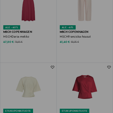
ALE –40%
ALE –41%
MSCH COPENHAGEN
MSCH COPENHAGEN
MSCHDaria-mekko
MSCHFranciska-housut
Discounted Price
Discounted Price
Original Price
Original Price
47,90 €
41,40 €
79,95 €
69,95 €
ETUKUPONKITUOTE
ETUKUPONKITUOTE