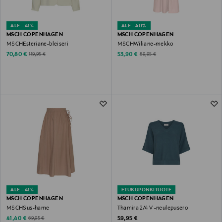
ALE –41%
ALE –40%
MSCH COPENHAGEN
MSCH COPENHAGEN
MSCHEsteriane-bleiseri
MSCHWiliane-mekko
Discounted Price
Discounted Price
Original Price
Original Price
70,80 €
53,90 €
119,95 €
89,95 €
ALE –41%
ETUKUPONKITUOTE
MSCH COPENHAGEN
MSCH COPENHAGEN
MSCHSus-hame
Thamira 2/4 V -neulepusero
Discounted Price
Original Price
Original Price
41,40 €
59,95 €
69,95 €