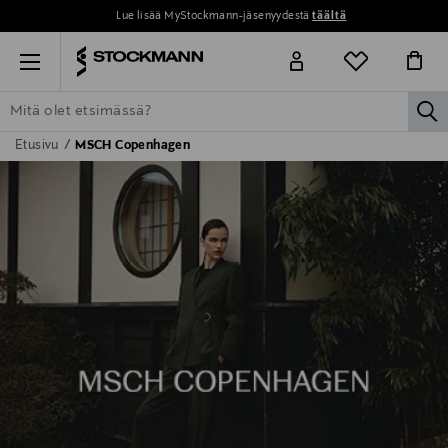
Lue lisää MyStockmann-jäsenyydestä
täältä
Menu
la
Etusivu
MSCH Copenhagen
ETSI KAIKKI
NAISET
MIEHET
LAPSET
KOTI
KOSMETIIK