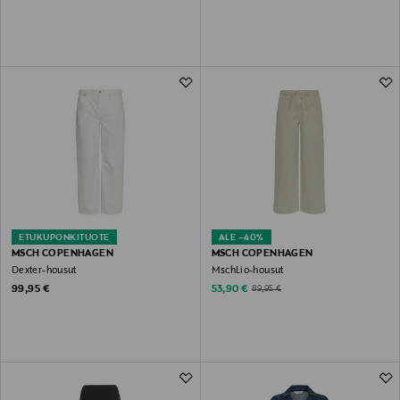
ETUKUPONKITUOTE
ALE –40%
MSCH COPENHAGEN
MSCH COPENHAGEN
Dexter-housut
MschLio-housut
Original Price
Discounted Price
Original Price
99,95 €
53,90 €
89,95 €