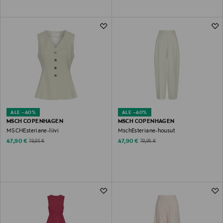
ALE –40%
ALE –40%
MSCH COPENHAGEN
MSCH COPENHAGEN
MSCHEsteriane-liivi
MschEsteriane-housut
Discounted Price
Discounted Price
Original Price
Original Price
47,90 €
47,90 €
79,95 €
79,95 €