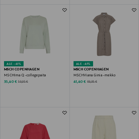
ALE –41%
ALE –41%
MSCH COPENHAGEN
MSCH COPENHAGEN
MSCHIma Q -collegepaita
MSCHViana Ginia -mekko
Discounted Price
Discounted Price
Original Price
Original Price
35,40 €
41,40 €
59,95 €
69,95 €