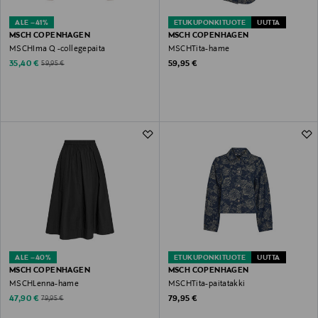
ALE –41%
ETUKUPONKITUOTE
UUTTA
MSCH COPENHAGEN
MSCH COPENHAGEN
MSCHIma Q -collegepaita
MSCHTita-hame
Discounted Price
Original Price
Original Price
35,40 €
59,95 €
59,95 €
ALE –40%
ETUKUPONKITUOTE
UUTTA
MSCH COPENHAGEN
MSCH COPENHAGEN
MSCHLenna-hame
MSCHTita-paitatakki
Discounted Price
Original Price
Original Price
47,90 €
79,95 €
79,95 €