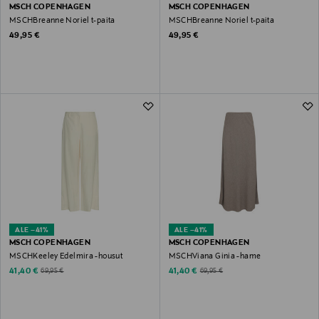
MSCH COPENHAGEN
MSCH COPENHAGEN
MSCHBreanne Noriel t-paita
MSCHBreanne Noriel t-paita
Original Price
Original Price
49,95 €
49,95 €
ALE –41%
ALE –41%
MSCH COPENHAGEN
MSCH COPENHAGEN
MSCHKeeley Edelmira -housut
MSCHViana Ginia -hame
Discounted Price
Discounted Price
Original Price
Original Price
41,40 €
41,40 €
69,95 €
69,95 €