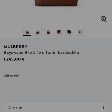
MULBERRY
Bayswater 9 to 5 Two Tone -käsilaukku
Original Price
1 245,00 €
Valitse
Väri
null
null