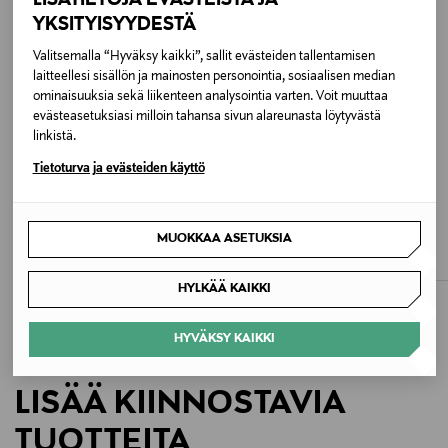
Hoito-ohjeet
YKSITYISYYDESTÄ
Puhdista tarvittaessa kostealla liinalla. Suojaa
Valitsemalla “Hyväksy kaikki”, sallit evästeiden tallentamisen
kosteudelta ja auringonvalolta. Käytä nahalle
laitteellesi sisällön ja mainosten personointia, sosiaalisen median
ominaisuuksia sekä liikenteen analysointia varten. Voit muuttaa
tarkoitettuja hoitoaineita.
evästeasetuksiasi milloin tahansa sivun alareunasta löytyvästä
linkistä.
Väri
Tietoturva ja evästeiden käyttö
G110 OAK
ETUKUPONKITUOTE
MARC JACOBS
COACH
The Tote -käsilaukku
Waverly-käsilaukku
Koko
MUOKKAA ASETUKSIA
Original Price
Original Price
499,00 €
295,00 €
One size
HYLKÄÄ KAIKKI
Valmistaja
HYVÄKSY KAIKKI
Mulberry Company (Design) Limited
LISÄÄ KIINNOSTAVIA
Valmistajan osoite
24 Duke Street, Dublin, D02 XF44, Ireland
TUOTTEITA