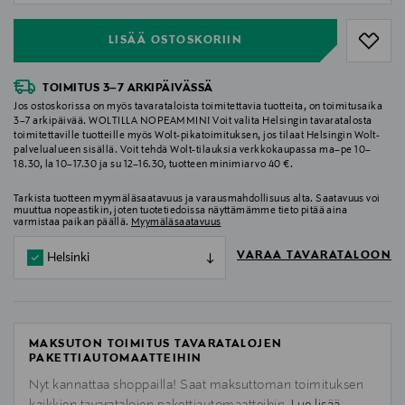
LISÄÄ OSTOSKORIIN
TOIMITUS 3–7 ARKIPÄIVÄSSÄ
Jos ostoskorissa on myös tavarataloista toimitettavia tuotteita, on toimitusaika
3–7 arkipäivää. WOLTILLA NOPEAMMIN! Voit valita Helsingin tavaratalosta
toimitettaville tuotteille myös Wolt-pikatoimituksen, jos tilaat Helsingin Wolt-
palvelualueen sisällä. Voit tehdä Wolt-tilauksia verkkokaupassa ma–pe 10–
18.30, la 10–17.30 ja su 12–16.30, tuotteen minimiarvo 40 €.
Tarkista tuotteen myymäläsaatavuus ja varausmahdollisuus alta. Saatavuus voi
muuttua nopeastikin, joten tuotetiedoissa näyttämämme tieto pitää aina
varmistaa paikan päällä.
Myymäläsaatavuus
VARAA TAVARATALOON
Helsinki
MAKSUTON TOIMITUS TAVARATALOJEN
PAKETTIAUTOMAATTEIHIN
Nyt kannattaa shoppailla! Saat maksuttoman toimituksen