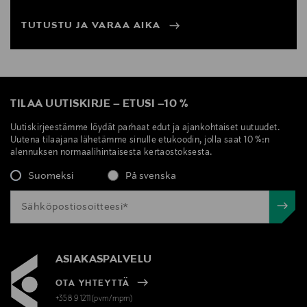
TUTUSTU JA VARAA AIKA
TILAA UUTISKIRJE
–
ETUSI
–
10 %
Uutiskirjeestämme löydät parhaat edut ja ajankohtaiset uutuudet.
Uutena tilaajana lähetämme sinulle etukoodin, jolla saat 10 %:n
alennuksen normaalihintaisesta kertaostoksesta.
Suomeksi
På svenska
ASIAKASPALVELU
OTA YHTEYTTÄ
+358 9 1211(pvm/mpm)