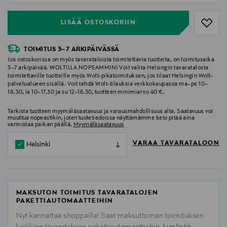
LISÄÄ OSTOSKORIIN
TOIMITUS 3–7 ARKIPÄIVÄSSÄ
Jos ostoskorissa on myös tavarataloista toimitettavia tuotteita, on toimitusaika
3–7 arkipäivää. WOLTILLA NOPEAMMIN! Voit valita Helsingin tavaratalosta
toimitettaville tuotteille myös Wolt-pikatoimituksen, jos tilaat Helsingin Wolt-
palvelualueen sisällä. Voit tehdä Wolt-tilauksia verkkokaupassa ma–pe 10–
18.30, la 10–17.30 ja su 12–16.30, tuotteen minimiarvo 40 €.
Tarkista tuotteen myymäläsaatavuus ja varausmahdollisuus alta. Saatavuus voi
muuttua nopeastikin, joten tuotetiedoissa näyttämämme tieto pitää aina
varmistaa paikan päällä.
Myymäläsaatavuus
VARAA TAVARATALOON
Helsinki
MAKSUTON TOIMITUS TAVARATALOJEN
PAKETTIAUTOMAATTEIHIN
Nyt kannattaa shoppailla! Saat maksuttoman toimituksen