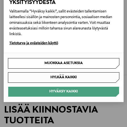
YKSITYISYYDESTÄ
Hoito-ohjeet
Valitsemalla “Hyväksy kaikki”, sallit evästeiden tallentamisen
laitteellesi sisällön ja mainosten personointia, sosiaalisen median
Puhdistus kuivalla liinalla. Suojaa kosteudelta.
ominaisuuksia sekä liikenteen analysointia varten. Voit muuttaa
evästeasetuksiasi milloin tahansa sivun alareunasta löytyvästä
Väri
linkistä.
A340 BLACK-COGNAC
Tietoturva ja evästeiden käyttö
Koko
LONGCHAMP
COACH
MUOKKAA ASETUKSIA
Le Foulonné S -olkalaukku
Jonie-olkalaukku
ONE
Original Price
Original Price
420,00 €
295,00 €
HYLKÄÄ KAIKKI
Valmistusmaa
Kiina
HYVÄKSY KAIKKI
Valmistajan tuotenumero
LISÄÄ KIINNOSTAVIA
HB5130/127
TUOTTEITA
Valmistaja