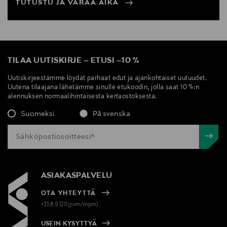
TUTUSTU JA VARAA AIKA
TILAA UUTISKIRJE
–
ETUSI
–
10 %
Uutiskirjeestämme löydät parhaat edut ja ajankohtaiset uutuudet.
Uutena tilaajana lähetämme sinulle etukoodin, jolla saat 10 %:n
alennuksen normaalihintaisesta kertaostoksesta.
Suomeksi
På svenska
ASIAKASPALVELU
OTA YHTEYTTÄ
+358 9 1211(pvm/mpm)
USEIN KYSYTTYÄ