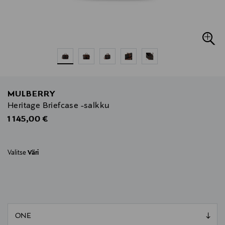
MULBERRY
Heritage Briefcase -salkku
Original Price
1 145,00 €
Valitse
Väri
null
null