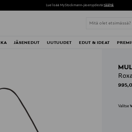
Lue lisää MyStockmann-jäsenyydestä
täältä
KKA
JÄSENEDUT
UUTUUDET
EDUT & IDEAT
PREMI
MUL
Roxa
Origin
995,0
Valitse
V