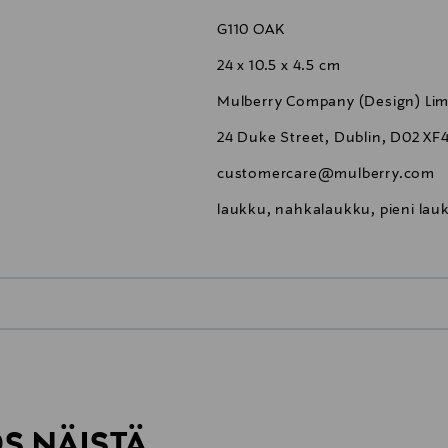
G110 OAK
24 x 10.5 x 4.5 cm
Mulberry Company (Design) Lim
24 Duke Street, Dublin, D02 XF4
customercare@mulberry.com
laukku, nahkalaukku, pieni lau
0,00 €
inen tilaukseesi. Voit palauttaa tilaamasi tuotteen 30 vuorokauden ku
0,00 € – 4,90 €
rvitse ilmoittaa palautuksesta etukäteen.
ÖS NÄISTÄ