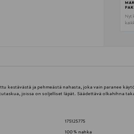
MAK
PAK
Nyt 
kaik
ttu kestävästä ja pehmeästä nahasta, joka vain paranee käyt
tutaskua, joissa on soljelliset läpät. Säädettävä olkahihna t
175125775
100 % nahka