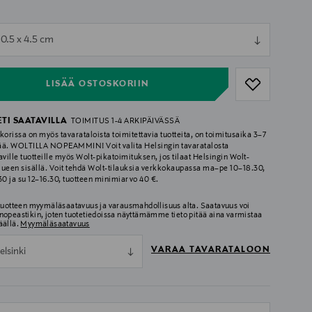
ull
10.5 x 4.5 cm
ull
LISÄÄ OSTOSKORIIN
ETI SAATAVILLA
TOIMITUS 1-4 ARKIPÄIVÄSSÄ
korissa on myös tavarataloista toimitettavia tuotteita, on toimitusaika 3–7
ää. WOLTILLA NOPEAMMIN! Voit valita Helsingin tavaratalosta
aville tuotteille myös Wolt-pikatoimituksen, jos tilaat Helsingin Wolt-
lueen sisällä. Voit tehdä Wolt-tilauksia verkkokaupassa ma–pe 10–18.30,
.30 ja su 12–16.30, tuotteen minimiarvo 40 €.
 tuotteen myymäläsaatavuus ja varausmahdollisuus alta. Saatavuus voi
nopeastikin, joten tuotetiedoissa näyttämämme tieto pitää aina varmistaa
äällä.
Myymäläsaatavuus
VARAA TAVARATALOON
elsinki