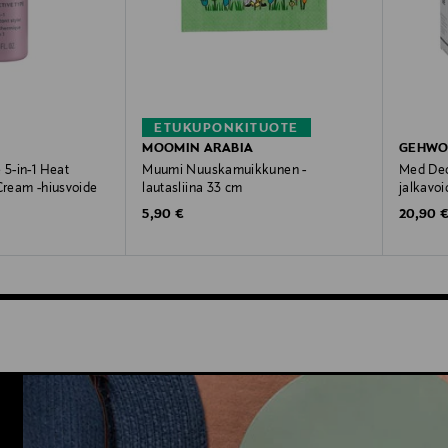
ETUKUPONKITUOTE
MOOMIN ARABIA
GEHWO
 5-in-1 Heat
Muumi Nuuskamuikkunen -
Med Deo
 Cream -hiusvoide
lautasliina 33 cm
jalkavoi
Original Price
Original
5,90 €
20,90 