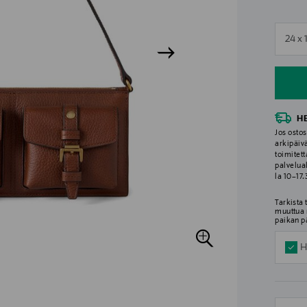
n
24 x 
n
H
Jos ostos
arkipäiv
toimitett
palvelua
la 10–17
Tarkista
muuttua 
paikan p
H