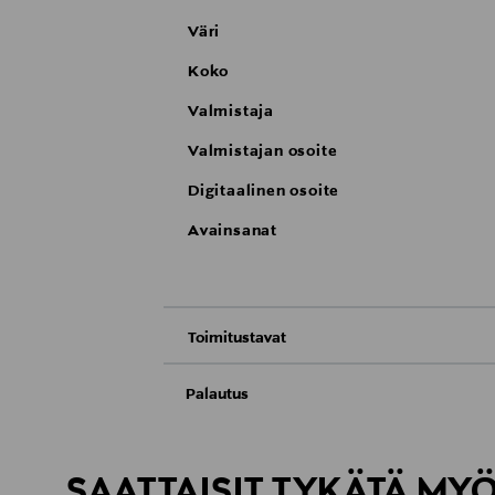
Väri
Koko
Valmistaja
Valmistajan osoite
Digitaalinen osoite
Avainsanat
Toimitustavat
Nouto tavaratalosta
Palautus
Meille on hyvin tärkeää, että olet tyytyvä
Toimitus automaattiin tai noutopisteeseen
Palauttaminen on maksutonta eikä sinun ta
SAATTAISIT TYKÄTÄ MY