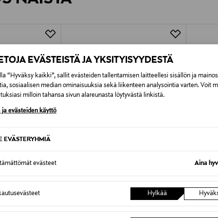
7,90 €–50,00 € kuljetusyhtiöstä ja 
Alk. 6,90 €, kun toimitus on saatavi
IETOJA EVÄSTEISTÄ JA YKSITYISYYDESTÄ
la “Hyväksy kaikki”, sallit evästeiden tallentamisen laitteellesi sisällön ja maino
tia, sosiaalisen median ominaisuuksia sekä liikenteen analysointia varten. Voit 
uksiasi milloin tahansa sivun alareunasta löytyvästä linkistä.
 ja evästeiden käyttö
SE EVÄSTERYHMIÄ
ttämättömät evästeet
Aina hyv
autusevästeet
Hylkää
Hyväk
UUTTA
ETU
MULBERRY
MARC 
-nahkalaukku
Roxanne Suede -olkalaukku
The Min