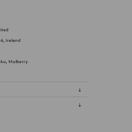
ited
4, Ireland
kku, Mulberry
luessa tuotteen vastaanottamisesta.