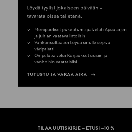
Löydä tyylisi jokaiseen päivään –
tavarataloissa tai etänä.
Monipuoliset pukeutumispalvelut: Apua arjen
ja juhlan vaatevalintoihin
Värikonsultaatio: Löydä sinulle sopiva
väripaletti
Ompelupalvelu: Korjaukset uusiin ja
vanhoihin vaatteisiisi
TUTUSTU JA VARAA AIKA
TILAA UUTISKIRJE
–
ETUSI
–
10 %