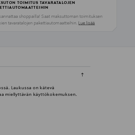
SUTON TOIMITUS TAVARATALOJEN
ETTIAUTOMAATTEIHIN
kannattaa shoppailla! Saat maksuttoman toimituksen
kien tavaratalojen pakettiautomaatteihin.
Lue lisää
össä. Laukussa on kätevä
akaa miellyttävän käyttökokemuksen.