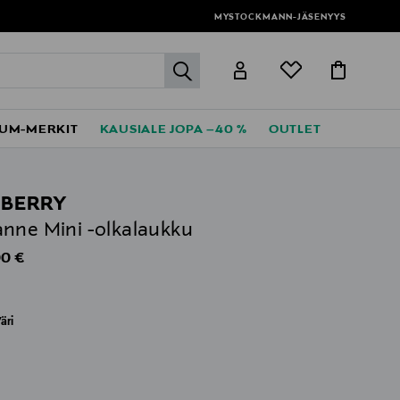
MYSTOCKMANN-JÄSENYYS
label.header.go
UM-MERKIT
KAUSIALE JOPA –40 %
OUTLET
BERRY
nne Mini -olkalaukku
al Price
0 €
äri