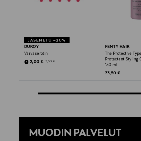
JÄSENETU –20%
DUROY
FENTY HAIR
Varvaserotin
The Protective Type
Protectant Styling
Discounted Price
Original Price
2,00 €
2,50 €
150 ml
Original Price
33,50 €
MUODIN PALVELUT