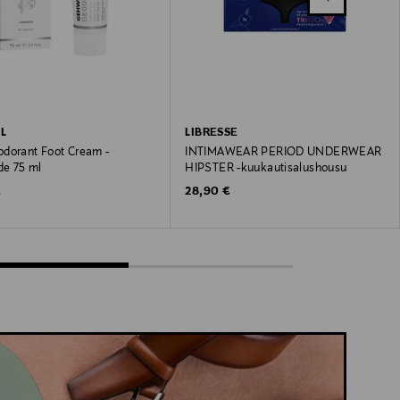
L
LIBRESSE
dorant Foot Cream -
INTIMAWEAR PERIOD UNDERWEAR
de 75 ml
HIPSTER -kuukautisalushousu
 Price
Original Price
€
28,90 €