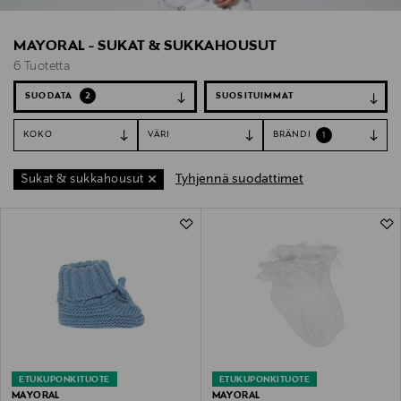
MAYORAL - SUKAT & SUKKAHOUSUT
6 Tuotetta
SUODATA
2
KOKO
VÄRI
BRÄNDI
1
Tyhjennä suodattimet
Sukat & sukkahousut
6 Tuotetta
ETUKUPONKITUOTE
ETUKUPONKITUOTE
MAYORAL
MAYORAL