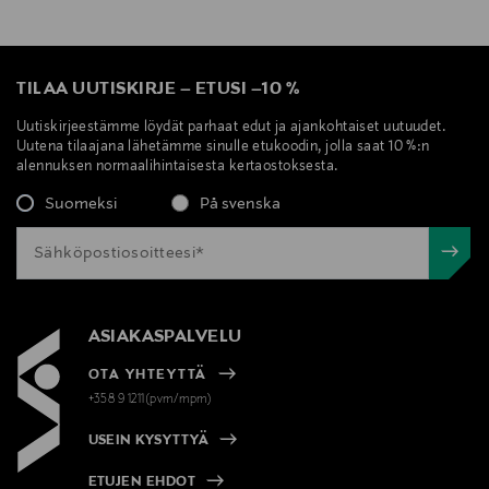
TILAA UUTISKIRJE
–
ETUSI
–
10 %
Uutiskirjeestämme löydät parhaat edut ja ajankohtaiset uutuudet.
Uutena tilaajana lähetämme sinulle etukoodin, jolla saat 10 %:n
alennuksen normaalihintaisesta kertaostoksesta.
Suomeksi
På svenska
ASIAKASPALVELU
OTA YHTEYTTÄ
+358 9 1211(pvm/mpm)
USEIN KYSYTTYÄ
ETUJEN EHDOT