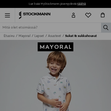
Lue lisää MyStockmann-jäsenyydestä
täältä
Menu
la
Etusivu
Mayoral
Lapset
Asusteet
Sukat & sukkahousut
ETSI KAIKKI
NAISET
MIEHET
LAPSET
KOTI
KOSMETIIK
MAYORAL