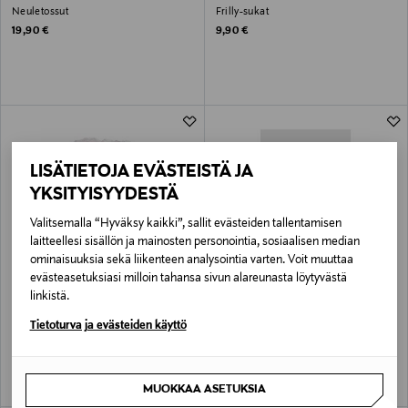
Neuletossut
Frilly-sukat
Original Price
Original Price
19,90 €
9,90 €
LISÄTIETOJA EVÄSTEISTÄ JA
YKSITYISYYDESTÄ
Valitsemalla “Hyväksy kaikki”, sallit evästeiden tallentamisen
laitteellesi sisällön ja mainosten personointia, sosiaalisen median
ominaisuuksia sekä liikenteen analysointia varten. Voit muuttaa
evästeasetuksiasi milloin tahansa sivun alareunasta löytyvästä
ETUKUPONKITUOTE
ALE –60%
MAYORAL
MAYORAL
linkistä.
Frilly-sukat
Flounces-sukkahousut
Tietoturva ja evästeiden käyttö
Original Price
Discounted Price
Original Price
9,90 €
5,90 €
14,90 €
MUOKKAA ASETUKSIA