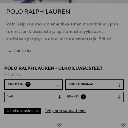
POLO RALPH LAUREN
Polo Ralph Lauren on amerikkalainen muotibrändi, joka
tunnetaan klassisesta ja ajattomasta tyylistään,
yhdistäen preppy- ja urheilullisia elementtejä. Brändi
tarjoaa laajan valikoiman vaatteita, asusteita ja
Lue Lisää
kodintuotteita, ja sen ikoninen pikeepaita on yksi
tunnetuimmista tuotteista.
POLO RALPH LAUREN - ULKOILUASUSTEET
9 Tuotetta
SUODATA
2
VÄRI
BRÄNDI
1
Tyhjennä suodattimet
Ulkoiluasusteet
9 Tuotetta