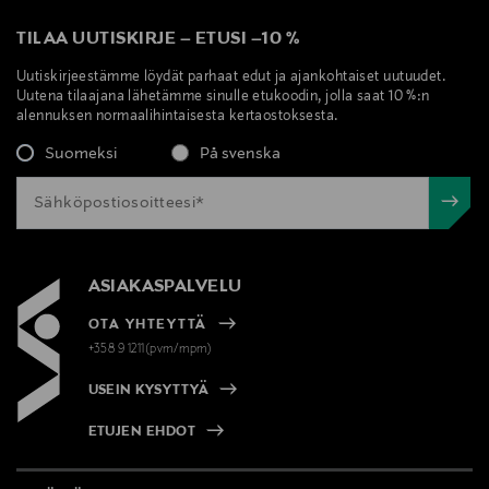
TILAA UUTISKIRJE
–
ETUSI
–
10 %
Uutiskirjeestämme löydät parhaat edut ja ajankohtaiset uutuudet.
Uutena tilaajana lähetämme sinulle etukoodin, jolla saat 10 %:n
alennuksen normaalihintaisesta kertaostoksesta.
Suomeksi
På svenska
ASIAKASPALVELU
OTA YHTEYTTÄ
+358 9 1211(pvm/mpm)
USEIN KYSYTTYÄ
ETUJEN EHDOT