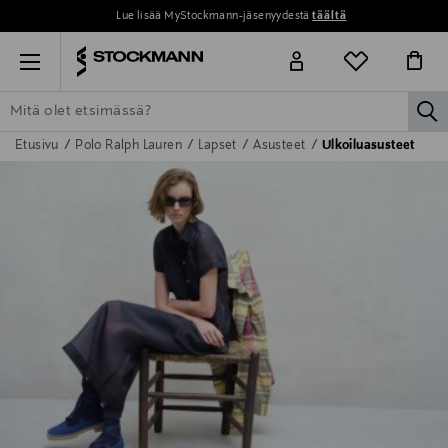
Lue lisää MyStockmann-jäsenyydestä
täältä
Menu
la
Etusivu
Polo Ralph Lauren
Lapset
Asusteet
Ulkoiluasusteet
ETSI KAIKKI
NAISET
MIEHET
LAPSET
KOTI
KOSMETIIK