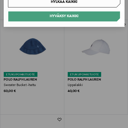
HYLKÄÄ KAIKKI
HYVÄKSY KAIKKI
ETUKUPONKITUOTE
ETUKUPONKITUOTE
POLO RALPH LAUREN
POLO RALPH LAUREN
Sweater Bucket -hattu
Lippalakki
Original Price
Original Price
60,00 €
40,00 €