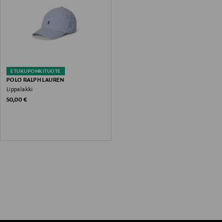
ETUKUPONKITUOTE
POLO RALPH LAUREN
Lippalakki
Original Price
50,00 €