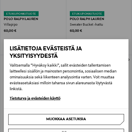
ETUKUPONKITUOTE
ETUKUPONKITUOTE
POLO RALPH LAUREN
POLO RALPH LAUREN
Villapipo
Sweater Bucket -hattu
Original Price
Original Price
60,00 €
60,00 €
LISÄTIETOJA EVÄSTEISTÄ JA
YKSITYISYYDESTÄ
Valitsemalla “Hyväksy kaikki”, sallit evästeiden tallentamisen
laitteellesi sisällön ja mainosten personointia, sosiaalisen median
ominaisuuksia sekä liikenteen analysointia varten. Voit muuttaa
evästeasetuksiasi milloin tahansa sivun alareunasta löytyvästä
linkistä.
Tietoturva ja evästeiden käyttö
ETUKUPONKITUOTE
ETUKUPONKITUOTE
POLO RALPH LAUREN
POLO RALPH LAUREN
MUOKKAA ASETUKSIA
Villapipo
Trikoopipo
Original Price
Original Price
60,00 €
30,00 €