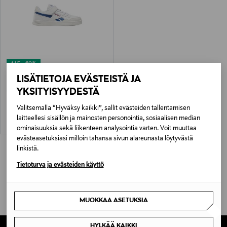
ALE –60%
REEBOK
LISÄTIETOJA EVÄSTEISTÄ JA
Court Advance Elastic Lace -sneakerit
YKSITYISYYDESTÄ
Discounted Price
Original Price
11,90 €
29,90 €
Valitsemalla “Hyväksy kaikki”, sallit evästeiden tallentamisen
laitteellesi sisällön ja mainosten personointia, sosiaalisen median
ominaisuuksia sekä liikenteen analysointia varten. Voit muuttaa
evästeasetuksiasi milloin tahansa sivun alareunasta löytyvästä
linkistä.
Tietoturva ja evästeiden käyttö
MUOKKAA ASETUKSIA
HYLKÄÄ KAIKKI