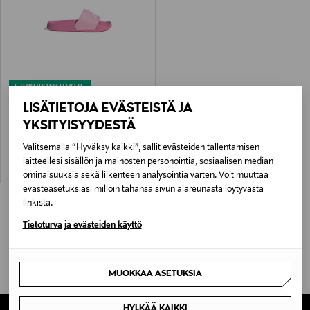
ETUKUPONKITUOTE
ADIDAS SPORTSWEAR
LISÄTIETOJA EVÄSTEISTÄ JA
Adilette Logo -sandaali
YKSITYISYYDESTÄ
Original Price
28,00 €
Valitsemalla “Hyväksy kaikki”, sallit evästeiden tallentamisen
laitteellesi sisällön ja mainosten personointia, sosiaalisen median
ominaisuuksia sekä liikenteen analysointia varten. Voit muuttaa
evästeasetuksiasi milloin tahansa sivun alareunasta löytyvästä
linkistä.
Tietoturva ja evästeiden käyttö
MUOKKAA ASETUKSIA
HYLKÄÄ KAIKKI