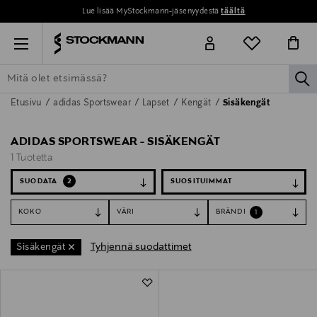
Lue lisää MyStockmann-jäsenyydestä
täältä
Menu
la
Etusivu
adidas Sportswear
Lapset
Kengät
Sisäkengät
ETSI KAIKKI
NAISET
MIEHET
LAPSET
KOTI
KOSMETIIK
ADIDAS SPORTSWEAR - SISÄKENGÄT
1 Tuotetta
SUODATA
2
KOKO
VÄRI
BRÄNDI
1
Tyhjennä suodattimet
Sisäkengät
1 Tuotetta