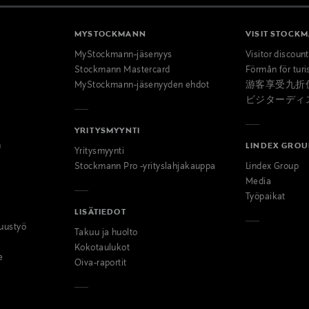
MYSTOCKMANN
VISIT STOCK
MyStockmann-jäsenyys
Visitor discoun
Stockmann Mastercard
Förmån för turi
MyStockmann-jäsenyyden ehdot
游客享受九折
ビジターディ
YRITYSMYYNTI
n
LINDEX GROU
Yritysmyynti
Stockmann Pro -yrityslahjakauppa
Lindex Group
Media
Työpaikat
LISÄTIEDOT
uustyö
Takuu ja huolto
Kokotaulukot
e
Oiva-raportit