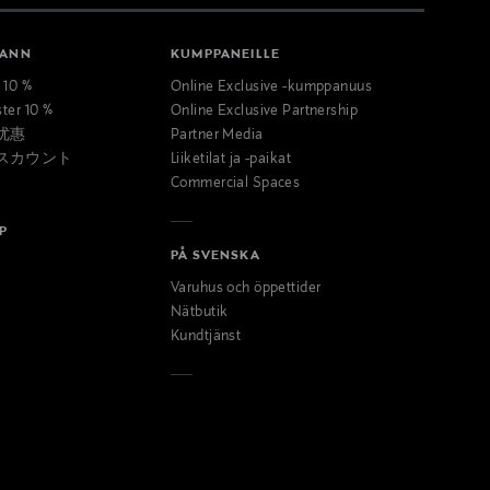
MANN
KUMPPANEILLE
t 10 %
Online Exclusive -kumppanuus
ster 10 %
Online Exclusive Partnership
优惠
Partner Media
スカウント
Liiketilat ja -paikat
Commercial Spaces
P
PÅ SVENSKA
Varuhus och öppettider
Nätbutik
Kundtjänst