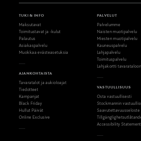
TUKI & INFO
PALVELUT
Maksutavat
Palvelumme
Toimitustavat ja -kulut
Naisten muotipalvelu
Palautus
Miesten muotipalvelu
Asiakaspalvelu
Kauneuspalvelu
Muokkaa evästeasetuksia
Lahjapalvelu
Toimituspalvelu
Lahjakortti tavarataloo
AJANKOHTAISTA
Tavaratalot ja aukioloajat
VASTUULLISUUS
Tiedotteet
Kampanjat
Osta vastuullisesti
Black Friday
Stockmannin vastuullis
Hullut Päivät
Saavutettavuusseloste
Online Exclusive
Tillgänglighetsutlåtand
Accessibility Statement