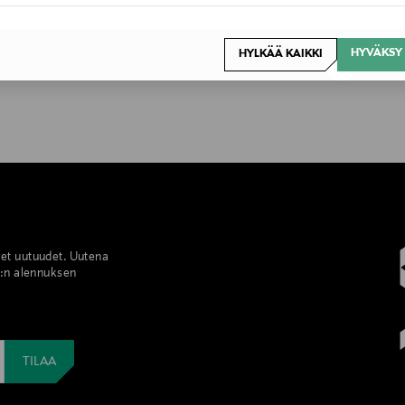
HYVÄKSY 
HYLKÄÄ KAIKKI
set uutuudet. Uutena
%:n alennuksen