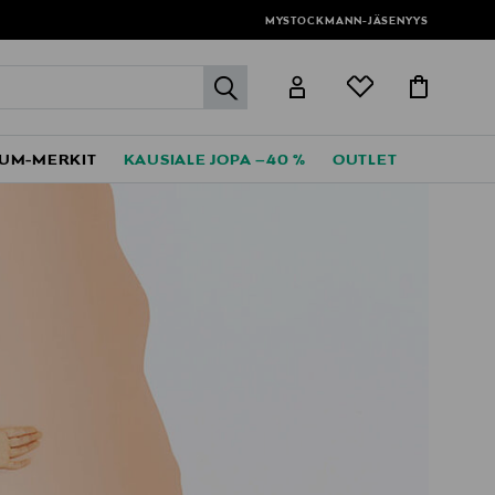
MYSTOCKMANN-JÄSENYYS
label.header.go
UM-MERKIT
KAUSIALE JOPA –40 %
OUTLET