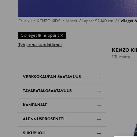
Etusivu
KENZO KIDS
Lapset
Lapset 92-140 cm
Colleget 
Colleget & hupparit
Tyhjennä suodattimet
KENZO KI
1 Tuotetta
1 Tuotetta
VERKKOKAUPAN SAATAVUUS
TAVARATALOSAATAVUUS
KAMPANJAT
ALENNUSPROSENTTI
SUKUPUOLI