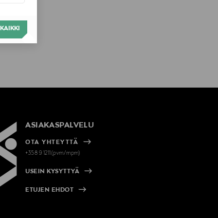
KAIKKI
ASIAKASPALVELU
OTA YHTEYTTÄ
+358 9 1211(pvm/mpm)
USEIN KYSYTTYÄ
ETUJEN EHDOT