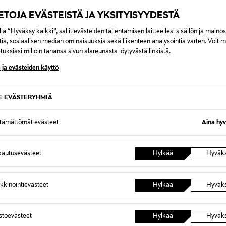
IETOJA EVÄSTEISTÄ JA YKSITYISYYDESTÄ
la “Hyväksy kaikki”, sallit evästeiden tallentamisen laitteellesi sisällön ja maino
tia, sosiaalisen median ominaisuuksia sekä liikenteen analysointia varten. Voit 
uksiasi milloin tahansa sivun alareunasta löytyvästä linkistä.
PONKITUOTE
 ja evästeiden käyttö
IDS
ita
SE EVÄSTERYHMIÄ
al Price
0 €
ttämättömät evästeet
Aina hyv
autusevästeet
Hylkää
Hyväk
kkinointievästeet
Hylkää
Hyväk
astoevästeet
Hylkää
Hyväk