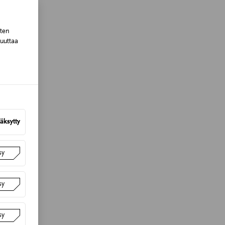
sten
muuttaa
äksytty
sy
sy
sy