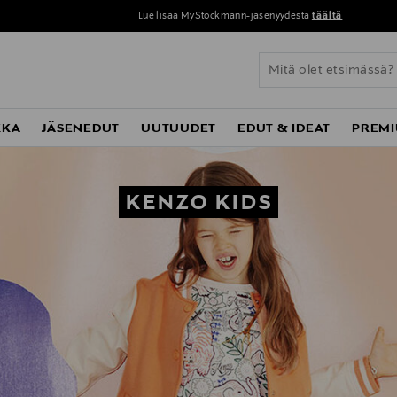
Lue lisää MyStockmann-jäsenyydestä
täältä
KKA
JÄSENEDUT
UUTUUDET
EDUT & IDEAT
PREMI
KENZO KIDS