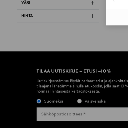
VÄRI
HINTA
TILAA UUTISKIRJE
–
ETUSI
–
10 %
Uutiskirjeestämme löydät parhaat edut ja ajankohtai
tilaajana lähetämme sinulle etukoodin, jolla saat 10 
normaalihintaisesta kertaostoksesta.
Suomeksi
På svenska