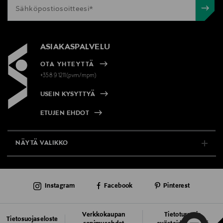
ASIAKASPALVELU
OTA YHTEYTTÄ
+358 9 1211(pvm/mpm)
USEIN KYSYTTYÄ
ETUJEN EHDOT
NÄYTÄ VALIKKO
TUKI & INFO
Instagram
Facebook
Pinterest
AJANKOHTAISTA
PALVELUT
Verkkokaupan
Tietoturva ja
Tietosuojaseloste