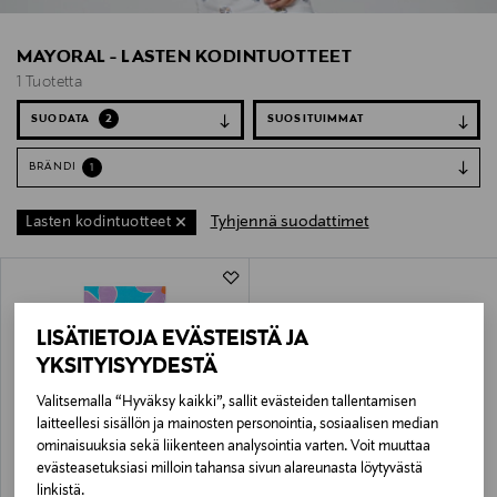
MAYORAL - LASTEN KODINTUOTTEET
1 Tuotetta
SUODATA
2
BRÄNDI
1
Tyhjennä suodattimet
Lasten kodintuotteet
1 Tuotetta
LISÄTIETOJA EVÄSTEISTÄ JA
YKSITYISYYDESTÄ
Valitsemalla “Hyväksy kaikki”, sallit evästeiden tallentamisen
laitteellesi sisällön ja mainosten personointia, sosiaalisen median
ominaisuuksia sekä liikenteen analysointia varten. Voit muuttaa
evästeasetuksiasi milloin tahansa sivun alareunasta löytyvästä
ALE –40%
MAYORAL
linkistä.