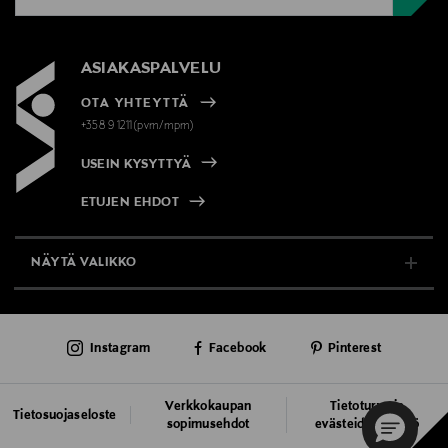
ASIAKASPALVELU
OTA YHTEYTTÄ
+358 9 1211(pvm/mpm)
USEIN KYSYTTYÄ
ETUJEN EHDOT
NÄYTÄ VALIKKO
TUKI & INFO
Instagram
Facebook
Pinterest
AJANKOHTAISTA
PALVELUT
Verkkokaupan
Tietoturva ja
Tietosuojaseloste
sopimusehdot
evästeiden käyttö
VASTUULLISUUS