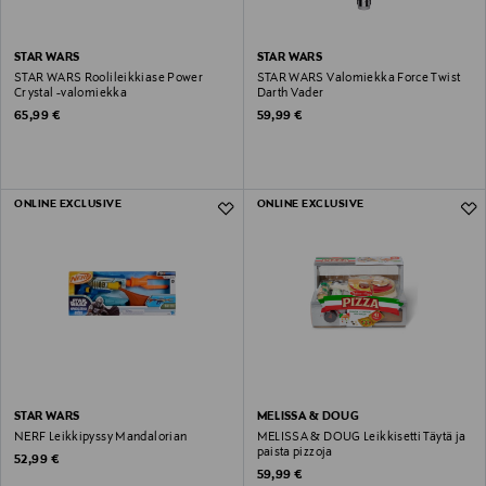
STAR WARS
STAR WARS
STAR WARS Roolileikkiase Power
STAR WARS Valomiekka Force Twist
Crystal -valomiekka
Darth Vader
Original Price
Original Price
65,99 €
59,99 €
ONLINE EXCLUSIVE
ONLINE EXCLUSIVE
STAR WARS
MELISSA & DOUG
NERF Leikkipyssy Mandalorian
MELISSA & DOUG Leikkisetti Täytä ja
paista pizzoja
Original Price
52,99 €
Original Price
59,99 €