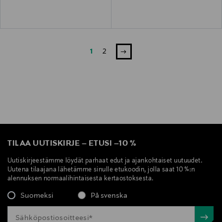
1
2
TILAA UUTISKIRJE
–
ETUSI
–
10 %
Uutiskirjeestämme löydät parhaat edut ja ajankohtaiset uutuudet.
Uutena tilaajana lähetämme sinulle etukoodin, jolla saat 10 %:n
alennuksen normaalihintaisesta kertaostoksesta.
Suomeksi
På svenska