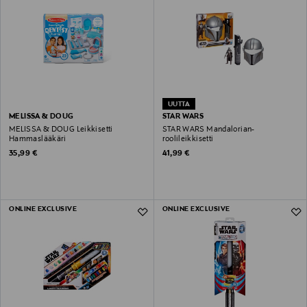
UUTTA
MELISSA & DOUG
STAR WARS
MELISSA & DOUG Leikkisetti
STAR WARS Mandalorian-
Hammaslääkäri
roolileikkisetti
Original Price
Original Price
35,99 €
41,99 €
ONLINE EXCLUSIVE
ONLINE EXCLUSIVE