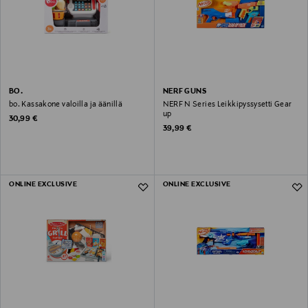
BO.
NERF GUNS
bo. Kassakone valoilla ja äänillä
NERF N Series Leikkipyssysetti Gear
up
Original Price
30,99 €
Original Price
39,99 €
ONLINE EXCLUSIVE
ONLINE EXCLUSIVE