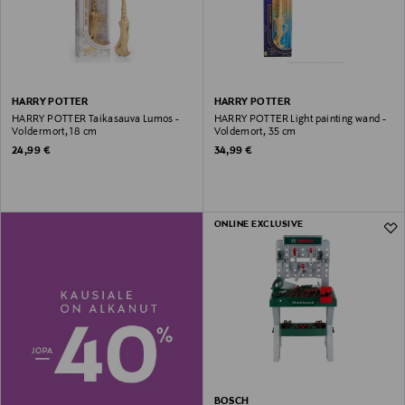
HARRY POTTER
HARRY POTTER
HARRY POTTER Taikasauva Lumos -
HARRY POTTER Light painting wand -
Voldermort, 18 cm
Voldemort, 35 cm
Original Price
Original Price
24,99 €
34,99 €
ONLINE EXCLUSIVE
BOSCH