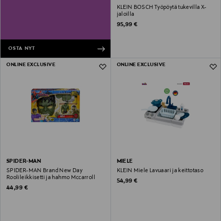
KLEIN BOSCH Työpöytä tukevilla X-
jaloilla
Original Price
95,99 €
OSTA NYT
ONLINE EXCLUSIVE
ONLINE EXCLUSIVE
SPIDER-MAN
MIELE
SPIDER-MAN Brand New Day
KLEIN Miele Lavuaari ja keittotaso
Roolileikkisetti ja hahmo Mccarroll
Original Price
54,99 €
Original Price
44,99 €