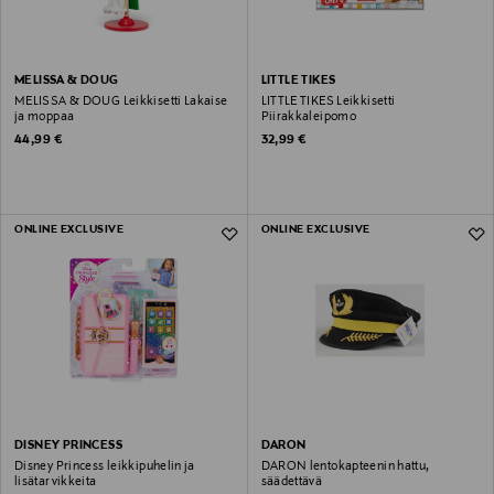
MELISSA & DOUG
LITTLE TIKES
MELISSA & DOUG Leikkisetti Lakaise
LITTLE TIKES Leikkisetti
ja moppaa
Piirakkaleipomo
Original Price
Original Price
44,99 €
32,99 €
ONLINE EXCLUSIVE
ONLINE EXCLUSIVE
DISNEY PRINCESS
DARON
Disney Princess leikkipuhelin ja
DARON lentokapteenin hattu,
lisätarvikkeita
säädettävä