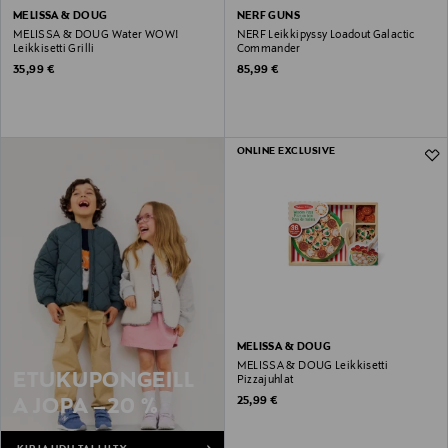
MELISSA & DOUG
NERF GUNS
MELISSA & DOUG Water WOW!
NERF Leikkipyssy Loadout Galactic
Leikkisetti Grilli
Commander
Original Price
Original Price
35,99 €
85,99 €
ONLINE EXCLUSIVE
MELISSA & DOUG
MELISSA & DOUG Leikkisetti
ETUKUPONGEILL
Pizzajuhlat
Original Price
25,99 €
A JOPA –20 %