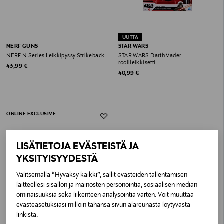
UUTTA
NERF GUNS
STAR WARS
NERF N Series Leikkipyssy Strikeback
STAR WARS Darth Vader -
roolileikkisetti
Original Price
43,99 €
Original Price
40,99 €
ONLINE EXCLUSIVE
LISÄTIETOJA EVÄSTEISTÄ JA
YKSITYISYYDESTÄ
Valitsemalla “Hyväksy kaikki”, sallit evästeiden tallentamisen
laitteellesi sisällön ja mainosten personointia, sosiaalisen median
ominaisuuksia sekä liikenteen analysointia varten. Voit muuttaa
evästeasetuksiasi milloin tahansa sivun alareunasta löytyvästä
NERF GUNS
linkistä.
NERF Leikkipyssy Loadout Cyberlight