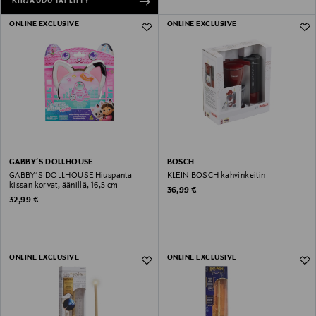
KIRJAUDU TAI LIITY
ONLINE EXCLUSIVE
ONLINE EXCLUSIVE
GABBY´S DOLLHOUSE
BOSCH
GABBY´S DOLLHOUSE Hiuspanta
KLEIN BOSCH kahvinkeitin
kissan korvat, äänillä, 16,5 cm
Original Price
36,99 €
Original Price
32,99 €
ONLINE EXCLUSIVE
ONLINE EXCLUSIVE