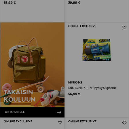
Original Price
Original Price
35,99 €
39,99 €
ONLINE EXCLUSIVE
MINIONS
MINIONS 3 Pierupyssy Supreme
TAKAISIN
Original Price
56,99 €
KOULUUN
OSTOKSILLE
ONLINE EXCLUSIVE
ONLINE EXCLUSIVE