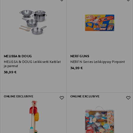
MELISSA & DOUG
NERF GUNS
MELISSA & DOUG Leikkisetti Kattilat
NERF N Series Leikkipyssy Pinpoint
ja pannut
Original Price
34,99 €
Original Price
38,99 €
ONLINE EXCLUSIVE
ONLINE EXCLUSIVE