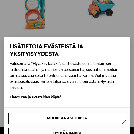
B. TOYS
B. TOYS
LISÄTIETOJA EVÄSTEISTÄ JA
B. TOYS Renkaanheittopeli
B. TOYS Vesi/ hiekkaleikkisetti, auto
ja tarvikkeet
YKSITYISYYDESTÄ
Original Price
24,99 €
Original Price
39,99 €
Valitsemalla “Hyväksy kaikki”, sallit evästeiden tallentamisen
laitteellesi sisällön ja mainosten personointia, sosiaalisen median
ominaisuuksia sekä liikenteen analysointia varten. Voit muuttaa
evästeasetuksiasi milloin tahansa sivun alareunasta löytyvästä
linkistä.
Tietoturva ja evästeiden käyttö
MUOKKAA ASETUKSIA
HYLKÄÄ KAIKKI