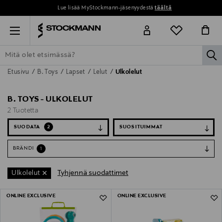
Lue lisää MyStockmann-jäsenyydestä
täältä
Menu
la
Etusivu
B. Toys
Lapset
Lelut
Ulkolelut
ETSI KAIKKI
NAISET
MIEHET
LAPSET
KOTI
KOSMETIIK
B. TOYS - ULKOLELUT
2 Tuotetta
SUODATA
2
BRÄNDI
1
Tyhjennä suodattimet
Ulkolelut
2 Tuotetta
ONLINE EXCLUSIVE
ONLINE EXCLUSIVE