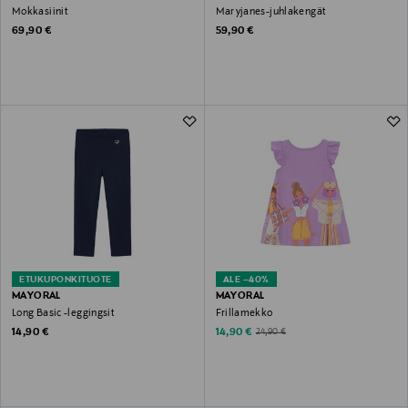
Mokkasiinit
Maryjanes-juhlakengät
Original Price
Original Price
69,90 €
59,90 €
ETUKUPONKITUOTE
ALE –40%
MAYORAL
MAYORAL
Long Basic -leggingsit
Frillamekko
Original Price
Discounted Price
Original Price
14,90 €
14,90 €
24,90 €