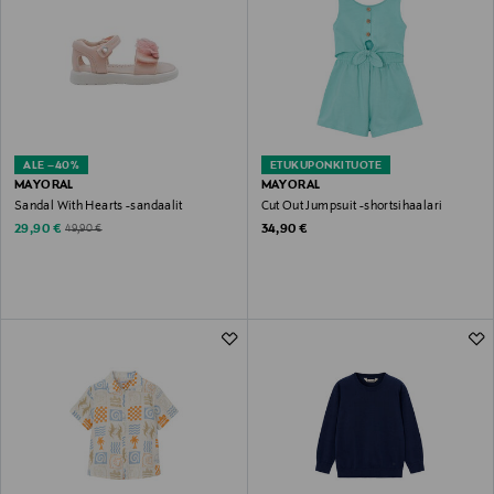
ALE –40%
ETUKUPONKITUOTE
MAYORAL
MAYORAL
Sandal With Hearts -sandaalit
Cut Out Jumpsuit -shortsihaalari
Discounted Price
Original Price
Original Price
29,90 €
34,90 €
49,90 €