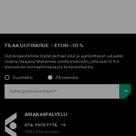
TILAA UUTISKIRJE
–
ETUSI
–
10 %
Uutiskirjeestämme löydät parhaat edut ja ajankohtaiset uutuudet.
Uutena tilaajana lähetämme sinulle etukoodin, jolla saat 10 %:n
alennuksen normaalihintaisesta kertaostoksesta.
Suomeksi
På svenska
ASIAKASPALVELU
OTA YHTEYTTÄ
+358 9 1211(pvm/mpm)