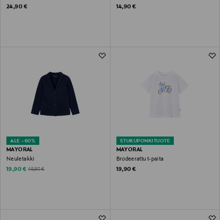
Original Price
Original Price
24,90 €
14,90 €
ALE –60%
ETUKUPONKITUOTE
MAYORAL
MAYORAL
Neuletakki
Brodeerattu t-paita
Discounted Price
Original Price
Original Price
19,90 €
19,90 €
49,90 €