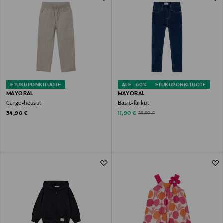
ETUKUPONKITUOTE
ALE –60%
ETUKUPONKITUOTE
MAYORAL
MAYORAL
Cargo-housut
Basic-farkut
Original Price
Discounted Price
Original Price
34,90 €
11,90 €
29,90 €