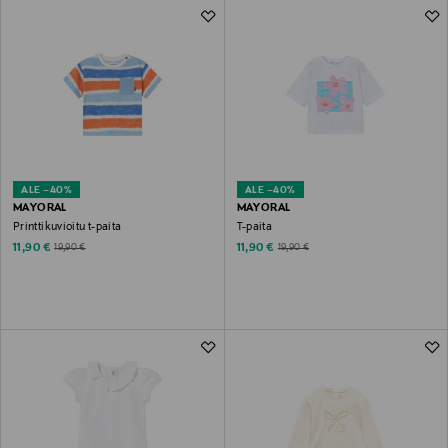
ALE –40%
ALE –40%
MAYORAL
MAYORAL
Printtikuvioitu t-paita
T-paita
Discounted Price
Discounted Price
Original Price
Original Price
11,90 €
11,90 €
19,90 €
19,90 €