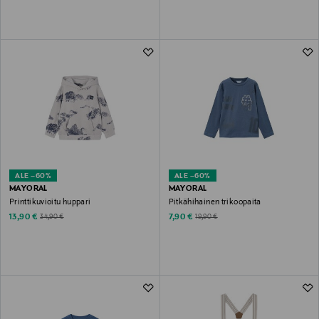
ALE –60%
ALE –60%
MAYORAL
MAYORAL
Printtikuvioitu huppari
Pitkähihainen trikoopaita
Discounted Price
Discounted Price
Original Price
Original Price
13,90 €
7,90 €
34,90 €
19,90 €