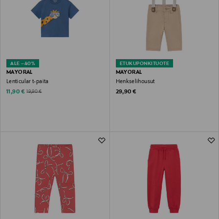
ALE –40%
ETUKUPONKITUOTE
MAYORAL
MAYORAL
Lenticular t-paita
Henkselihousut
Discounted Price
Original Price
Original Price
11,90 €
29,90 €
19,90 €