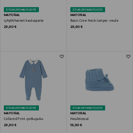
ETUKUPONKITUOTE
ETUKUPONKITUOTE
MAYORAL
MAYORAL
Lyhythihainen kauluspaita
Basic Crew Neck Jumper -neule
Original Price
Original Price
29,90 €
29,90 €
ETUKUPONKITUOTE
ETUKUPONKITUOTE
MAYORAL
MAYORAL
Collared Print -potkupuku
Neuletossut
Original Price
Original Price
29,90 €
19,90 €