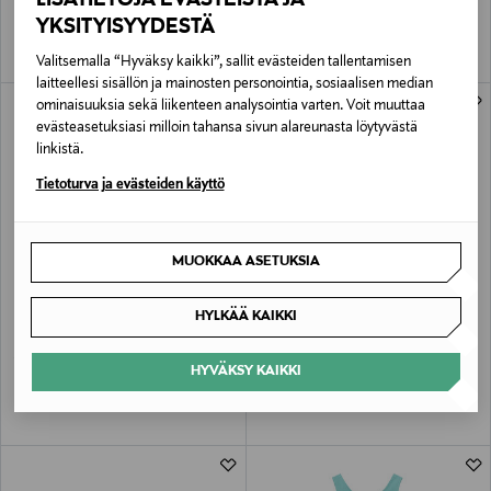
YKSITYISYYDESTÄ
Valitsemalla “Hyväksy kaikki”, sallit evästeiden tallentamisen
laitteellesi sisällön ja mainosten personointia, sosiaalisen median
ominaisuuksia sekä liikenteen analysointia varten. Voit muuttaa
evästeasetuksiasi milloin tahansa sivun alareunasta löytyvästä
linkistä.
Tietoturva ja evästeiden käyttö
MUOKKAA ASETUKSIA
ETUKUPONKITUOTE
ALE –61%
MAYORAL
MAYORAL
HYLKÄÄ KAIKKI
Mekko
Viskoosipoolopaita
Original Price
Discounted Price
Original Price
49,90 €
9,00 €
22,90 €
HYVÄKSY KAIKKI