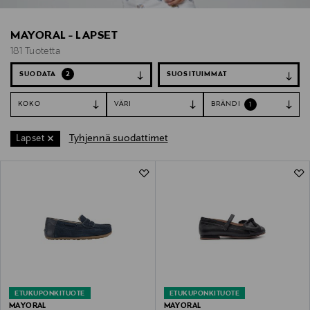
MAYORAL - LAPSET
181 Tuotetta
SUODATA
2
KOKO
VÄRI
BRÄNDI
1
Tyhjennä suodattimet
Lapset
181 Tuotetta
ETUKUPONKITUOTE
ETUKUPONKITUOTE
MAYORAL
MAYORAL