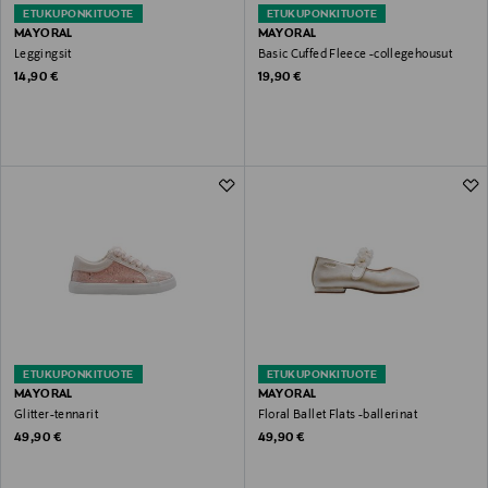
ETUKUPONKITUOTE
ETUKUPONKITUOTE
MAYORAL
MAYORAL
Leggingsit
Basic Cuffed Fleece -collegehousut
Original Price
Original Price
14,90 €
19,90 €
ETUKUPONKITUOTE
ETUKUPONKITUOTE
MAYORAL
MAYORAL
Glitter-tennarit
Floral Ballet Flats -ballerinat
Original Price
Original Price
49,90 €
49,90 €