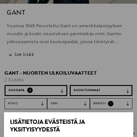
GANT
Vuonna 1949 Perustettu Gant on amerikkalaistyylisen
muodin ja kodin sisustuksen perinteikäs nimi. Gantin
ydinosaamista ovat kauluspaidat, joissa tiivistyvät
brändille ominainen ajaton klassisuus, rento eleganssi ja
Lue Lisää
laadukas räätälöinti. Skarpin muodin ja kellojen lisäksi
valikoimista löytyvät urheilulliset vapaa-ajanvaatteet.
GANT - NUORTEN ULKOILUVAATTEET
2 Tuotetta
SUODATA
2
KOKO
VÄRI
BRÄNDI
1
Tyhjennä suodattimet
Ulkoiluvaatteet
LISÄTIETOJA EVÄSTEISTÄ JA
YKSITYISYYDESTÄ
2 Tuotetta