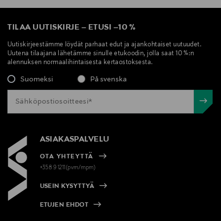
TILAA UUTISKIRJE
–
ETUSI
–
10 %
Uutiskirjeestämme löydät parhaat edut ja ajankohtaiset uutuudet.
Uutena tilaajana lähetämme sinulle etukoodin, jolla saat 10 %:n
alennuksen normaalihintaisesta kertaostoksesta.
Suomeksi
På svenska
ASIAKASPALVELU
OTA YHTEYTTÄ
+358 9 1211(pvm/mpm)
USEIN KYSYTTYÄ
ETUJEN EHDOT