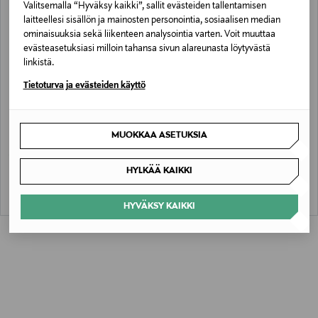
Valitsemalla “Hyväksy kaikki”, sallit evästeiden tallentamisen
laitteellesi sisällön ja mainosten personointia, sosiaalisen median
ominaisuuksia sekä liikenteen analysointia varten. Voit muuttaa
evästeasetuksiasi milloin tahansa sivun alareunasta löytyvästä
linkistä.
Tietoturva ja evästeiden käyttö
ALE –40%
ALE –40%
GANT
GANT
MUOKKAA ASETUKSIA
Contrast Windcheater -tuulitakki
Neuleliivi
Discounted Price
Discounted Price
Original Price
Original Price
113,40 €
47,90 €
189,90 €
79,90 €
HYLKÄÄ KAIKKI
HYVÄKSY KAIKKI