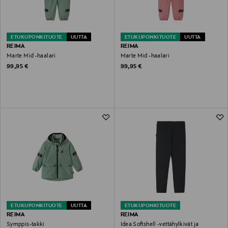
ETUKUPONKITUOTE
UUTTA
ETUKUPONKITUOTE
UUTTA
REIMA
REIMA
Marte Mid -haalari
Marte Mid -haalari
Original Price
Original Price
99,95 €
99,95 €
ETUKUPONKITUOTE
UUTTA
ETUKUPONKITUOTE
REIMA
REIMA
Symppis-takki
Idea Softshell -vettähylkivät ja