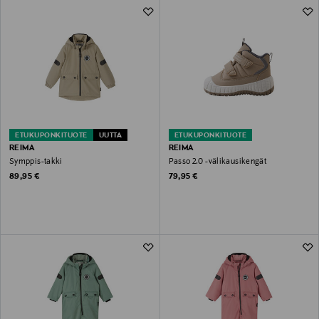
ETUKUPONKITUOTE
UUTTA
ETUKUPONKITUOTE
REIMA
REIMA
Symppis-takki
Passo 2.0 -välikausikengät
Original Price
Original Price
89,95 €
79,95 €