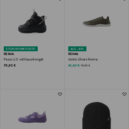
ETUKUPONKITUOTE
ALE –41%
REIMA
REIMA
Passo 2.0 -välikausikengät
Astelu Shoes Reima
Original Price
Discounted Price
Original Price
79,95 €
41,40 €
69,95 €