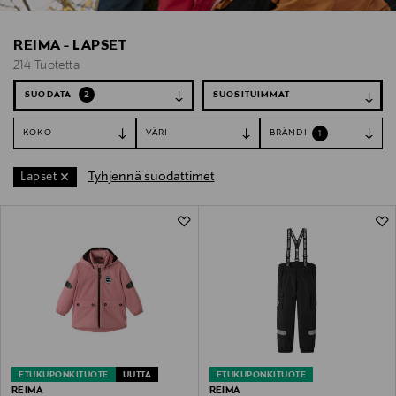
REIMA - LAPSET
214 Tuotetta
SUODATA
2
KOKO
VÄRI
BRÄNDI
1
Tyhjennä suodattimet
Lapset
214 Tuotetta
ETUKUPONKITUOTE
UUTTA
ETUKUPONKITUOTE
REIMA
REIMA