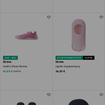
ALE –41%
ETUKUPONKITUOTE
UUTTA
REIMA
REIMA
Astelu Shoes Reima
Jupiter-kypärämyssy
Discounted Price
Original Price
Original Price
41,40 €
24,95 €
69,95 €