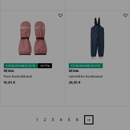
ETUKUPONKITUOTE
UUTTA
ETUKUPONKITUOTE
REIMA
REIMA
Puro-kurarukkaset
Lammikko-kurahousut
Original Price
Original Price
19,95 €
29,95 €
1
2
3
4
5
6