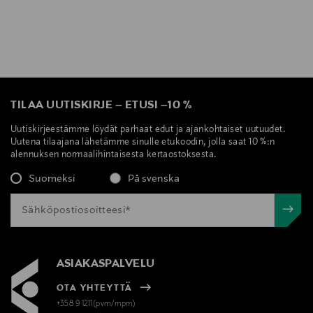
TILAA UUTISKIRJE
–
ETUSI
–
10 %
Uutiskirjeestämme löydät parhaat edut ja ajankohtaiset uutuudet.
Uutena tilaajana lähetämme sinulle etukoodin, jolla saat 10 %:n
alennuksen normaalihintaisesta kertaostoksesta.
Suomeksi
På svenska
ASIAKASPALVELU
OTA YHTEYTTÄ
+358 9 1211(pvm/mpm)