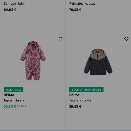
Symppis-takki
Reimatec-housut
Original Price
Original Price
89,95 €
79,95 €
ALE –40%
ETUKUPONKITUOTE
REIMA
REIMA
Jupperi-haalari
Tuuliaho-takki
Discounted Price
Original Price
Original Price
50,90 €
59,95 €
84,95 €