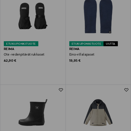
ETUKUPONKITUOTE
ETUKUPONKITUOTE
UUTTA
REIMA
REIMA
Ote -vedenpitävät rukkaset
Eino-villalapaset
Original Price
Original Price
42,90 €
19,95 €