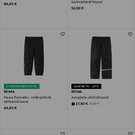
tuulenpitävät housut
Original Price
89,95 €
Original Price
52,90 €
ETUKUPONKITUOTE
JÄSENETU –20%
REIMA
REIMA
Kaura Reimatec - vedenpitävät
Jumppala-ulkoiluhousut
välikausihousut
Discounted Price
Original Price
27,90 €
34,90 €
Original Price
49,95 €