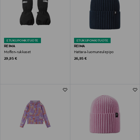
ETUKUPONKITUOTE
ETUKUPONKITUOTE
REIMA
REIMA
Moffen-rukkaset
Hattara-luomuneulepipo
Original Price
Original Price
29,95 €
26,95 €