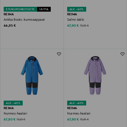
ETUKUPONKITUOTE
UUTTA
ALE –40%
REIMA
REIMA
Ankka Boots -kumisaappaat
Salmi-takki
Original Price
Discounted Price
Original Price
44,95 €
47,90 €
79,95 €
ALE –40%
ALE –40%
REIMA
REIMA
Nurmes-haalari
Nurmes-haalari
Discounted Price
Discounted Price
Original Price
Original Price
47,90 €
47,90 €
79,95 €
79,95 €