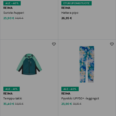
ALE –40%
ETUKUPONKITUOTE
REIMA
REIMA
Surista-huppari
Hattara-pipo
Discounted Price
Original Price
Original Price
23,90 €
26,95 €
39,95 €
ALE –41%
ALE –40%
REIMA
REIMA
Temppu-takki
Pyynikki UPF50+ -leggingsit
Discounted Price
Discounted Price
Original Price
Original Price
35,40 €
23,90 €
59,95 €
39,95 €