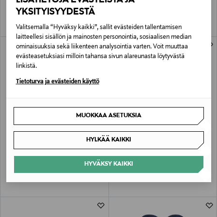
YKSITYISYYDESTÄ
Valitsemalla “Hyväksy kaikki”, sallit evästeiden tallentamisen
laitteellesi sisällön ja mainosten personointia, sosiaalisen median
ominaisuuksia sekä liikenteen analysointia varten. Voit muuttaa
evästeasetuksiasi milloin tahansa sivun alareunasta löytyvästä
linkistä.
Tietoturva ja evästeiden käyttö
MUOKKAA ASETUKSIA
ALE –41%
ETUKUPONKITUOTE
UUTTA
REIMA
REIMA
HYLKÄÄ KAIKKI
Paihola-haalari
Apuna-rukkaset
Discounted Price
Original Price
Original Price
59,40 €
26,95 €
99,95 €
HYVÄKSY KAIKKI