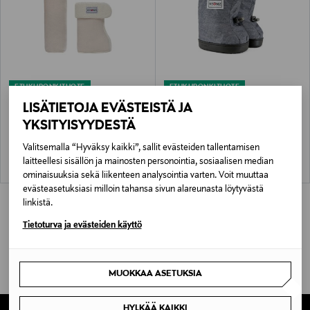
ETUKUPONKITUOTE
ETUKUPONKITUOTE
STONZ
STONZ
LISÄTIETOJA EVÄSTEISTÄ JA
Bootie Liners -lisävuoret
Toddler Booties -ensijalkineet
YKSITYISYYDESTÄ
Original Price
Original Price
21,90 €
52,90 €
Valitsemalla “Hyväksy kaikki”, sallit evästeiden tallentamisen
laitteellesi sisällön ja mainosten personointia, sosiaalisen median
ominaisuuksia sekä liikenteen analysointia varten. Voit muuttaa
evästeasetuksiasi milloin tahansa sivun alareunasta löytyvästä
linkistä.
Tietoturva ja evästeiden käyttö
MUOKKAA ASETUKSIA
HYLKÄÄ KAIKKI