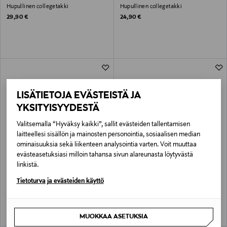
Hupullinen collegetakki
Hupullinen collegetakki
Original Price
Original Price
29,90 €
24,90 €
LISÄTIETOJA EVÄSTEISTÄ JA
YKSITYISYYDESTÄ
Valitsemalla “Hyväksy kaikki”, sallit evästeiden tallentamisen
laitteellesi sisällön ja mainosten personointia, sosiaalisen median
ominaisuuksia sekä liikenteen analysointia varten. Voit muuttaa
evästeasetuksiasi milloin tahansa sivun alareunasta löytyvästä
ETUKUPONKITUOTE
ETUKUPONKITUOTE
MAYORAL
MAYORAL
linkistä.
Collegepaita
Fleece-collegetakki
Tietoturva ja evästeiden käyttö
Original Price
Original Price
29,90 €
29,90 €
MUOKKAA ASETUKSIA