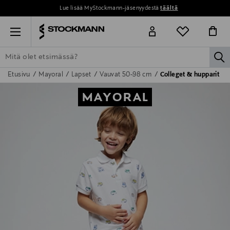
Lue lisää MyStockmann-jäsenyydestä
täältä
Menu
la
Etusivu
Mayoral
Lapset
Vauvat 50-98 cm
Colleget & hupparit
ETSI KAIKKI
NAISET
MIEHET
LAPSET
KOTI
KOSMETIIK
MAYORAL