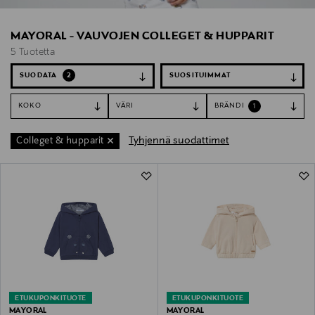
MAYORAL - VAUVOJEN COLLEGET & HUPPARIT
5 Tuotetta
SUODATA
2
KOKO
VÄRI
BRÄNDI
1
Tyhjennä suodattimet
Colleget & hupparit
5 Tuotetta
ETUKUPONKITUOTE
ETUKUPONKITUOTE
MAYORAL
MAYORAL