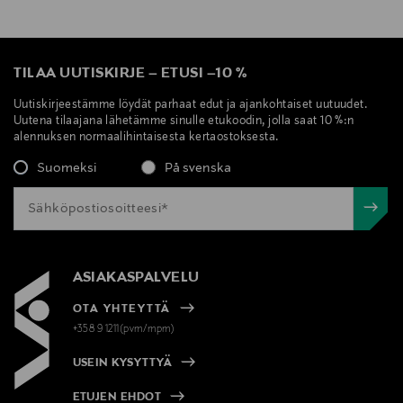
TILAA UUTISKIRJE
–
ETUSI
–
10 %
Uutiskirjeestämme löydät parhaat edut ja ajankohtaiset uutuudet.
Uutena tilaajana lähetämme sinulle etukoodin, jolla saat 10 %:n
alennuksen normaalihintaisesta kertaostoksesta.
Suomeksi
På svenska
ASIAKASPALVELU
OTA YHTEYTTÄ
+358 9 1211(pvm/mpm)
USEIN KYSYTTYÄ
ETUJEN EHDOT