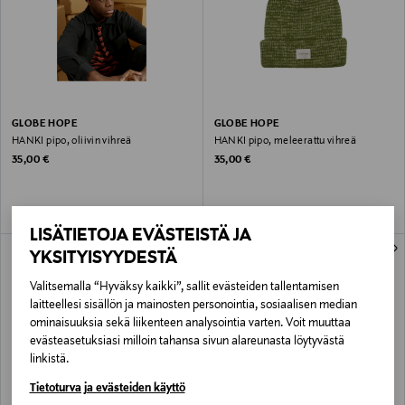
GLOBE HOPE
GLOBE HOPE
HANKI pipo, oliivin vihreä
HANKI pipo, meleerattu vihreä
Original Price
Original Price
35,00 €
35,00 €
LISÄTIETOJA EVÄSTEISTÄ JA
ONLINE EXCLUSIVE
ONLINE EXCLUSIVE
YKSITYISYYDESTÄ
Valitsemalla “Hyväksy kaikki”, sallit evästeiden tallentamisen
laitteellesi sisällön ja mainosten personointia, sosiaalisen median
ominaisuuksia sekä liikenteen analysointia varten. Voit muuttaa
evästeasetuksiasi milloin tahansa sivun alareunasta löytyvästä
linkistä.
Tietoturva ja evästeiden käyttö