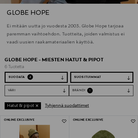
GLOBE HOPE
Ei mitään uutta jo vuodesta 2003. Globe Hope tarjoaa
paremman vaihtoehdon. Tuotteita, joiden valmistus ei
vaadi uusien raakamateriaalien käyttöä.
GLOBE HOPE - MIESTEN HATUT & PIPOT
6 Tuotetta
SUODATA
2
VÄRI
BRÄNDI
1
Tyhjennä suodattimet
Hatut & pipot
6 Tuotetta
ONLINE EXCLUSIVE
ONLINE EXCLUSIVE