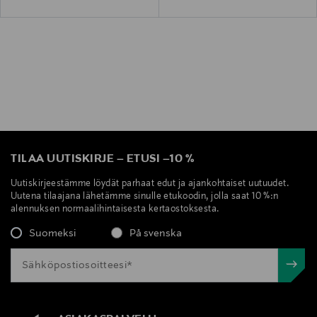
TILAA UUTISKIRJE
–
ETUSI
–
10 %
Uutiskirjeestämme löydät parhaat edut ja ajankohtaiset uutuudet.
Uutena tilaajana lähetämme sinulle etukoodin, jolla saat 10 %:n
alennuksen normaalihintaisesta kertaostoksesta.
Suomeksi
På svenska